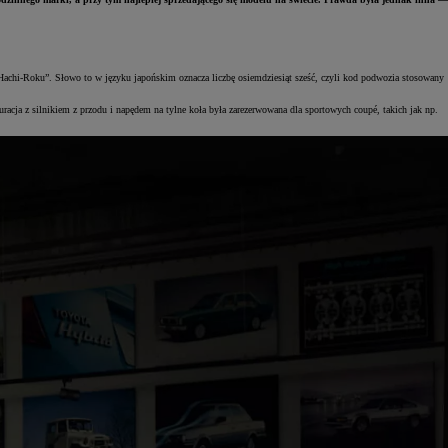
„Hachi-Roku”. Słowo to w języku japońskim oznacza liczbę osiemdziesiąt sześć, czyli kod podwozia stosowany
ja z silnikiem z przodu i napędem na tylne koła była zarezerwowana dla sportowych coupé, takich jak np.