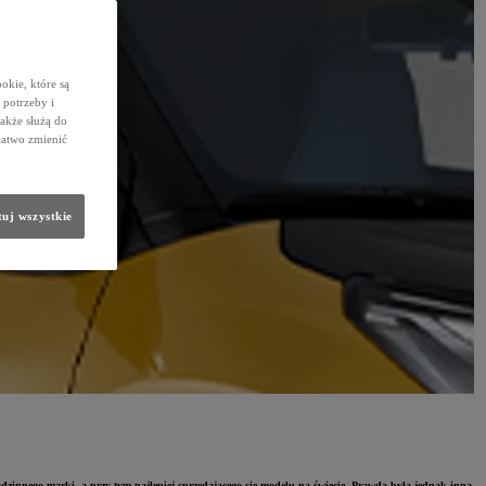
okie, które są
potrzeby i
także służą do
łatwo zmienić
uj wszystkie
rodzinnego marki, a przy tym najlepiej sprzedającego się modelu na świecie. Prawda była jednak inna —