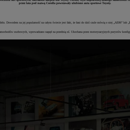
przez lata pod nazwą Corolla powstawały ulubione auta sportowe Toyoty.
delu. Dowodem na jej popularność na całym świecie jest fakt, że fani do dziś czule mówią o niej „AE86” lub 
amochodów osobowych, wprowadzano napęd na przednią oś. Ukochana przez motoryzacyjnych purystów konfigurac