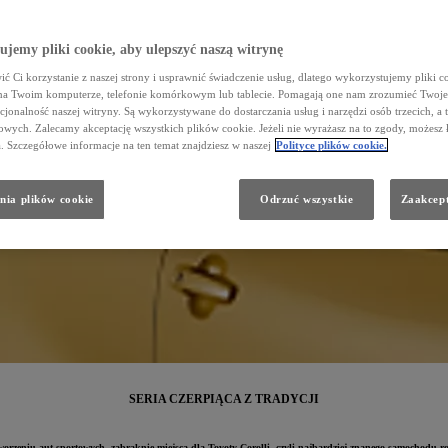
jemy pliki cookie, aby ulepszyć naszą witrynę
ć Ci korzystanie z naszej strony i usprawnić świadczenie usług, dlatego wykorzystujemy pliki co
na Twoim komputerze, telefonie komórkowym lub tablecie. Pomagają one nam zrozumieć Twoje 
cjonalność naszej witryny. Są wykorzystywane do dostarczania usług i narzędzi osób trzecich, a 
wych. Zalecamy akceptację wszystkich plików cookie. Jeżeli nie wyrażasz na to zgody, możesz 
a. Szczegółowe informacje na ten temat znajdziesz w naszej
Polityce plików cookie.
nia plików cookie
Odrzuć wszystkie
Zaakcept
SERIA CZERPIĄCA Z TRADYCJI
 tworzeniu aut sportowych, zabraknie miejsca dla Toyoty Corolli, czyli najbardziej znanego samochodu 