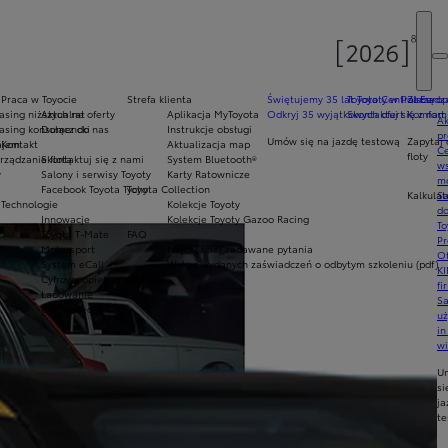
Praca w Toyocie
Strefa klienta
Świętujemy 35 lat Toyoty w Polsce
Toyota Central Europ
Zarządza
sing niższych rat
Aktualne oferty
Aplikacja MyToyota
Odkryj 35 wyjątkowych ofert
Skontaktuj się z nam
Komfort 
Ak
asing konsumencki
Dołącz do nas
Instrukcje obsługi
pr
Umów się na jazdę testową
Zapytaj 
ajem
Kontakt
Aktualizacja map
Ce
floty
ządzanie flotą
Skontaktuj się z nami
System Bluetooth®
ws
y
Salony i serwisy Toyoty
Karty Ratownicze
mo
Facebook Toyota Tychy
Toyota Collection
Kalkulat
S
Technologie
Kolekcje Toyoty
do
Innowacje
Kolekcje Toyoty Gazoo Racing
To
Toyota T-Mate
FAQ
Pr
Motorsport
Najczęściej zadawane pytania
Of
System eCall
Wykaz wydanych zaświadczeń o odbytym szkoleniu (pdf)
KI
Cyfrowy opiekun auta
fi
Ładowanie
S
Connected
u
in
w
U
si
ja
te