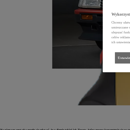
Wykorzystu
Chcemy ułatwi
umieszczane 
ulepszać funk
celów reklamo
ich ustawieni
Ustawie
Na pierwszy rzut oka mogło się zdawać, że w firmie takiej jak Toyota, która mocno koncentruje się na