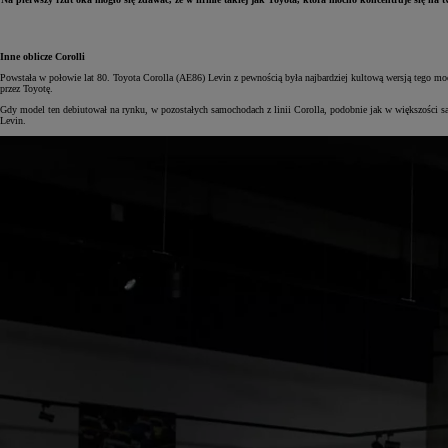
Inne oblicze Corolli
Powstała w połowie lat 80. Toyota Corolla (AE86) Levin z pewnością była najbardziej kultową wersją tego mo
przez Toyotę.
Gdy model ten debiutował na rynku, w pozostałych samochodach z linii Corolla, podobnie jak w większości s
Levin.