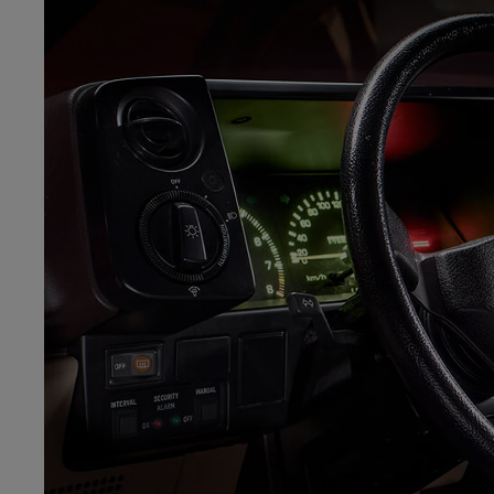
Od
105 300 zł
Corolla Hatchback
HYBRID