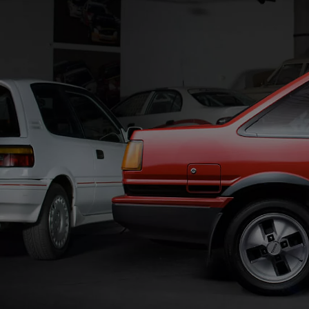
Od
81 900 zł
Yaris Cross
HYBRID