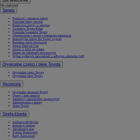
Dla właścicieli
Dla właścicieli
Serwis
Promocje i sezonowe usługi
Pozostałe oferty serwisu
Rezerwacja wizyty w serwisie
Gwarancja Toyota Relax
Pozostałe Gwarancje Toyoty
Ubezpieczenia i naprawy blacharsko-lakiernicze
Innowacyjne usługi dla Twojej wygody
Bezpłatne Akcje Serwisowe
Serwis Dobrych Cen
Serwis w ASO się opłaca
Dostęp do informacji serwisowych
Wykaz wydanych zaświadczeń o odbytym szkoleniu (pdf)
Oryginalne części i oleje Toyota
Oryginalne części Toyoty
Oryginalne oleje Toyoty
Akcesoria
Oryginalne akcesoria Toyoty
Opony i koła zimowe
Zabudowy samochodów dostawczych
Zabezpieczenia i alarmy
Sklep Toyoty
Strefa klienta
Aplikacja MyToyota
Instrukcje obsługi
Aktualizacja map
System Bluetooth®
Karty Ratownicze