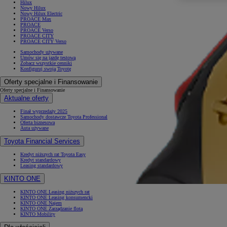
Hilux
Nowy Hilux
Nowy Hilux Electric
PROACE Max
PROACE
PROACE Verso
PROACE CITY
PROACE CITY Verso
Samochody używane
Umów się na jazdę testową
Zobacz wszystkie cenniki
Konfiguruj swoją Toyotę
Oferty specjalne i Finansowanie
Oferty specjalne i Finansowanie
Aktualne oferty
Finał wyprzedaży 2025
Samochody dostawcze Toyota Professional
Oferta biznesowa
Auta używane
Toyota Financial Services
Kredyt niższych rat Toyota Easy
Kredyt standardowy
Leasing standardowy
KINTO ONE
KINTO ONE Leasing niższych rat
KINTO ONE Leasing konsumencki
KINTO ONE Najem
KINTO ONE Zarządzanie flotą
KINTO Mobility