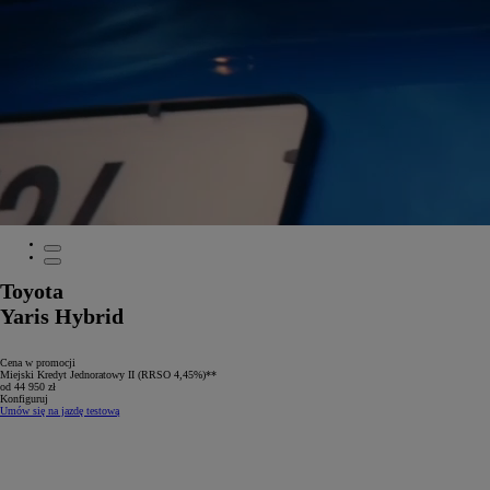
Toyota
Yaris Hybrid
Cena w promocji
Miejski Kredyt Jednoratowy II (RRSO 4,45%)**
od 44 950 zł
Konfiguruj
Umów się na jazdę testową