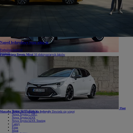
Napęd hybrydowy typu plug-in
Podwójne korzyści
Sprawdź
Fascynująca Toyota Mirai
50 elektryzujących faktów
Samochody
Samochody
Samochody osobowe
Nowe Aygo X
Yaris
GR Yaris
Yaris Cross
Nowy Yaris Cross
Nowy Urban Cruiser
Corolla Hatchback
Corolla Sedan
Corolla TS Kombi
Nowa Corolla Cross
Toyota C-HR
Fleet
Toyota C-HR Plug-in
Manager Roku 2021 stawia na hybrydy
Dowiedz się więcej
Nowa Toyota C-HR+
Nowa Toyota bZ4X
Nowa Toyota bZ4X Touring
Camry
Prius
Mirai