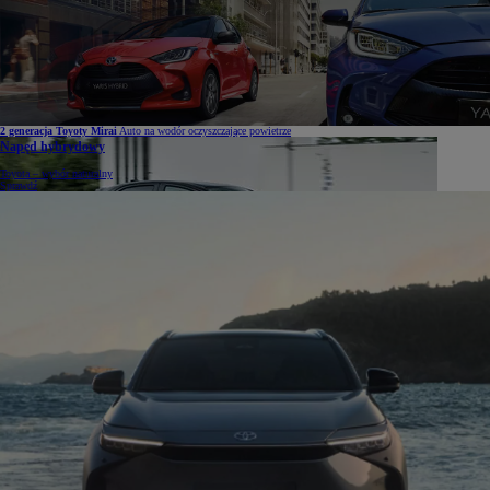
2 generacja Toyoty Mirai
Auto na wodór oczyszczające powietrze
Napęd hybrydowy
Toyota – wybór naturalny
Sprawdź
Toyota
liderem technologii hybrydowej
Dowiedz się więcej o hybrydach