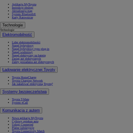
Aplikacja MyToyota
Instrukcje obsługi
Aktualizacja map
System Bluetooth®
Karty Ratownicze
Technologie
Technologie
Elektromobilność
Lider elektromobilności
Napęd hybrydowy
Napęd hybrydowy typu plug-in
Napęd wodorowy
Napęd elektryczny na baterię
Zasięg aut elektrycznych
Zalety posiadania aut elektrycznych
Ładowanie elektrycznej Toyoty
Toyota HomeCharge
Toyota Charging Network
Jak naładować elektryczną Toyotę?
Systemy bezpieczeństwa
Toyota T-Mate
System eCall
Komunikacja z autem
Nowa aplikacja MyToyota
Cyfrowy opiekun auta
Usługi Connected
Płatne subskrypcje
Toyota Connectivity Match