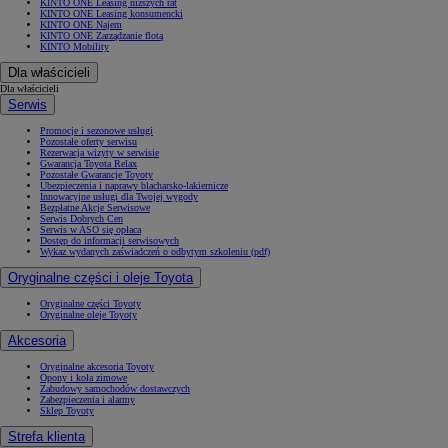
KINTO ONE Leasing niższych rat
KINTO ONE Leasing konsumencki
KINTO ONE Najem
KINTO ONE Zarządzanie flotą
KINTO Mobility
Dla właścicieli
Dla właścicieli
Serwis
Promocje i sezonowe usługi
Pozostałe oferty serwisu
Rezerwacja wizyty w serwisie
Gwarancja Toyota Relax
Pozostałe Gwarancje Toyoty
Ubezpieczenia i naprawy blacharsko-lakiernicze
Innowacyjne usługi dla Twojej wygody
Bezpłatne Akcje Serwisowe
Serwis Dobrych Cen
Serwis w ASO się opłaca
Dostęp do informacji serwisowych
Wykaz wydanych zaświadczeń o odbytym szkoleniu (pdf)
Oryginalne części i oleje Toyota
Oryginalne części Toyoty
Oryginalne oleje Toyoty
Akcesoria
Oryginalne akcesoria Toyoty
Opony i koła zimowe
Zabudowy samochodów dostawczych
Zabezpieczenia i alarmy
Sklep Toyoty
Strefa klienta