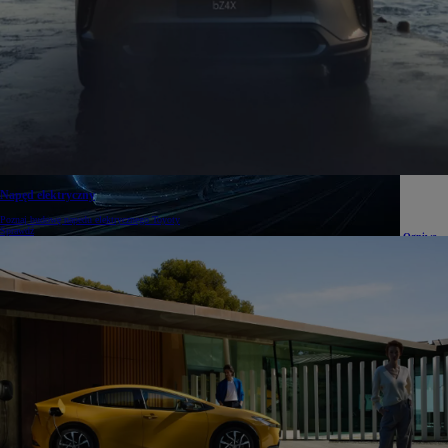
Czy
samochody hybrydowe są tańsze w utrzymaniu?
Korzyści z posiadania hybrydy
Napęd elektryczny
Poznaj budowę napedu elektrycznego Toyoty
Sprawdź
Ogniwa
paliwowe do bezemisyjnego pociągu
Nowatorski program FCH2RAIL
Podróż
po Europie Toyotą Mirai
Śledź trasę wyprawy Arkadego Fiedlera