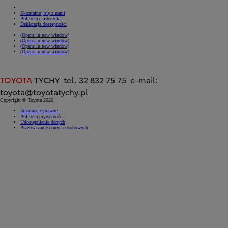
Skontaktuj się z nami
Polityka ciasteczek
Deklaracja dostępności
(Opens in new window)
(Opens in new window)
(Opens in new window)
(Opens in new window)
TOYOTA
TYCHY tel. 32 832 75 75 e-mail:
toyota@toyotatychy.pl
Copyright © Toyota 2026
Informacje prawne
Polityka prywatności
Udostępnianie danych
Przetwarzanie danych osobowych