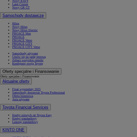
Nowy RAV4
Land Cruiser
Nowy GR GT
Samochody dostawcze
Hilux
Nowy Hilux
Nowy Hilux Electric
PROACE Max
PROACE
PROACE Verso
PROACE CITY
PROACE CITY Verso
Samochody używane
Umów się na jazdę testową
Zobacz wszystkie cenniki
Konfiguruj swoją Toyotę
Oferty specjalne i Finansowanie
Oferty specjalne i Finansowanie
Aktualne oferty
Finał wyprzedaży 2025
Samochody dostawcze Toyota Professional
Oferta biznesowa
Auta używane
Toyota Financial Services
Kredyt niższych rat Toyota Easy
Kredyt standardowy
Leasing standardowy
KINTO ONE