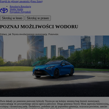
Przejdź do głównej zawartości
(Press Enter)
Rewolucja
Rewolucja
Wodór
Wodór
Przyszłość
Przyszłość
Skroluj w lewo
Skroluj w prawo
POZNAJ MOŻLIWOŚCI WODORU
Zobacz, jak Toyota rewolucjonizuje motoryzację. Ponownie.
Dwie dekady po premierze pierwszej hybrydy Toyota po raz kolejny zmienia bieg historii motoryzacji,
wprowadzając do powszechnego użycia ogniwa paliwowe. Druga generacja Toyoty Mirai zapewnia bezemisyjną,
wydajną i dynamiczną jazdę. Dodatkowo, podobnie jak jej poprzednia generacja, oczyszcza powietrze, zamiast