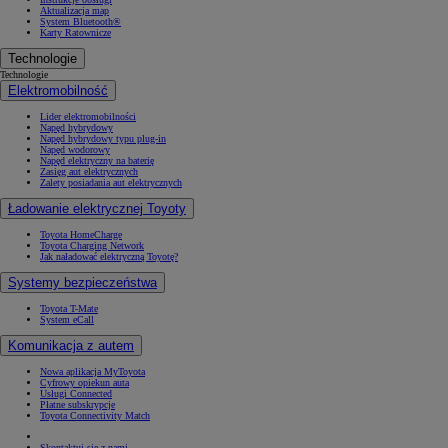
Aktualizacja map
System Bluetooth®
Karty Ratownicze
Technologie
Technologie
Elektromobilność
Lider elektromobilności
Napęd hybrydowy
Napęd hybrydowy typu plug-in
Napęd wodorowy
Napęd elektryczny na baterię
Zasięg aut elektrycznych
Zalety posiadania aut elektrycznych
Ładowanie elektrycznej Toyoty
Toyota HomeCharge
Toyota Charging Network
Jak naładować elektryczną Toyotę?
Systemy bezpieczeństwa
Toyota T-Mate
System eCall
Komunikacja z autem
Nowa aplikacja MyToyota
Cyfrowy opiekun auta
Usługi Connected
Płatne subskrypcje
Toyota Connectivity Match
Skontaktuj się z nami