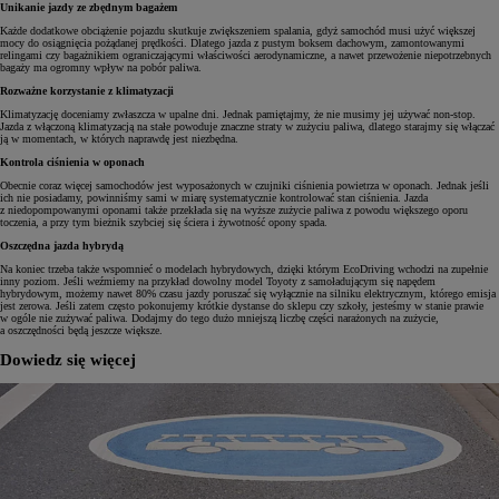
Unikanie jazdy ze zbędnym bagażem
Każde dodatkowe obciążenie pojazdu skutkuje zwiększeniem spalania, gdyż samochód musi użyć większej
mocy do osiągnięcia pożądanej prędkości. Dlatego jazda z pustym boksem dachowym, zamontowanymi
relingami czy bagażnikiem ograniczającymi właściwości aerodynamiczne, a nawet przewożenie niepotrzebnych
bagaży ma ogromny wpływ na pobór paliwa.
Rozważne korzystanie z klimatyzacji
Klimatyzację doceniamy zwłaszcza w upalne dni. Jednak pamiętajmy, że nie musimy jej używać non-stop.
Jazda z włączoną klimatyzacją na stałe powoduje znaczne straty w zużyciu paliwa, dlatego starajmy się włączać
ją w momentach, w których naprawdę jest niezbędna.
Kontrola ciśnienia w oponach
Obecnie coraz więcej samochodów jest wyposażonych w czujniki ciśnienia powietrza w oponach. Jednak jeśli
ich nie posiadamy, powinniśmy sami w miarę systematycznie kontrolować stan ciśnienia. Jazda
z niedopompowanymi oponami także przekłada się na wyższe zużycie paliwa z powodu większego oporu
toczenia, a przy tym bieżnik szybciej się ściera i żywotność opony spada.
Oszczędna jazda hybrydą
Na koniec trzeba także wspomnieć o modelach hybrydowych, dzięki którym EcoDriving wchodzi na zupełnie
inny poziom. Jeśli weźmiemy na przykład dowolny model Toyoty z samoładującym się napędem
hybrydowym, możemy nawet 80% czasu jazdy poruszać się wyłącznie na silniku elektrycznym, którego emisja
jest zerowa. Jeśli zatem często pokonujemy krótkie dystanse do sklepu czy szkoły, jesteśmy w stanie prawie
w ogóle nie zużywać paliwa. Dodajmy do tego dużo mniejszą liczbę części narażonych na zużycie,
a oszczędności będą jeszcze większe.
Dowiedz się więcej