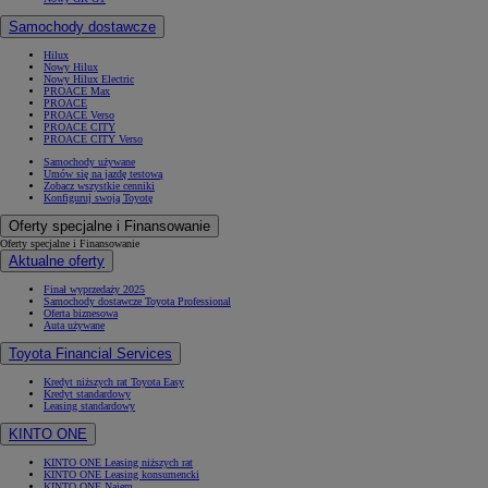
Samochody dostawcze
Hilux
Nowy Hilux
Nowy Hilux Electric
PROACE Max
PROACE
PROACE Verso
PROACE CITY
PROACE CITY Verso
Samochody używane
Umów się na jazdę testową
Zobacz wszystkie cenniki
Konfiguruj swoją Toyotę
Oferty specjalne i Finansowanie
Oferty specjalne i Finansowanie
Aktualne oferty
Finał wyprzedaży 2025
Samochody dostawcze Toyota Professional
Oferta biznesowa
Auta używane
Toyota Financial Services
Kredyt niższych rat Toyota Easy
Kredyt standardowy
Leasing standardowy
KINTO ONE
KINTO ONE Leasing niższych rat
KINTO ONE Leasing konsumencki
KINTO ONE Najem