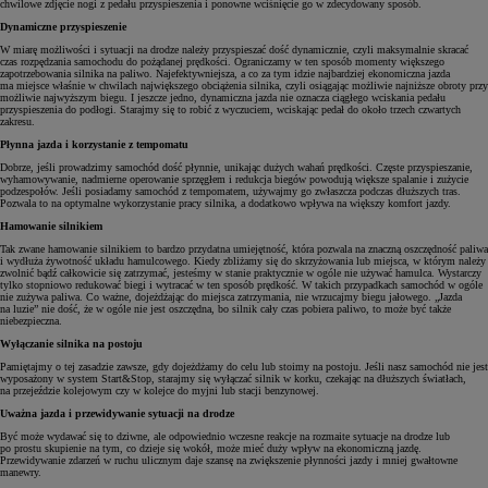
chwilowe zdjęcie nogi z pedału przyspieszenia i ponowne wciśnięcie go w zdecydowany sposób.
Dynamiczne przyspieszenie
W miarę możliwości i sytuacji na drodze należy przyspieszać dość dynamicznie, czyli maksymalnie skracać
czas rozpędzania samochodu do pożądanej prędkości. Ograniczamy w ten sposób momenty większego
zapotrzebowania silnika na paliwo. Najefektywniejsza, a co za tym idzie najbardziej ekonomiczna jazda
ma miejsce właśnie w chwilach największego obciążenia silnika, czyli osiągając możliwie najniższe obroty przy
możliwie najwyższym biegu. I jeszcze jedno, dynamiczna jazda nie oznacza ciągłego wciskania pedału
przyspieszenia do podłogi. Starajmy się to robić z wyczuciem, wciskając pedał do około trzech czwartych
zakresu.
Płynna jazda i korzystanie z tempomatu
Dobrze, jeśli prowadzimy samochód dość płynnie, unikając dużych wahań prędkości. Częste przyspieszanie,
wyhamowywanie, nadmierne operowanie sprzęgłem i redukcja biegów powodują większe spalanie i zużycie
podzespołów. Jeśli posiadamy samochód z tempomatem, używajmy go zwłaszcza podczas dłuższych tras.
Pozwala to na optymalne wykorzystanie pracy silnika, a dodatkowo wpływa na większy komfort jazdy.
Hamowanie silnikiem
Tak zwane hamowanie silnikiem to bardzo przydatna umiejętność, która pozwala na znaczną oszczędność paliwa
i wydłuża żywotność układu hamulcowego. Kiedy zbliżamy się do skrzyżowania lub miejsca, w którym należy
zwolnić bądź całkowicie się zatrzymać, jesteśmy w stanie praktycznie w ogóle nie używać hamulca. Wystarczy
tylko stopniowo redukować biegi i wytracać w ten sposób prędkość. W takich przypadkach samochód w ogóle
nie zużywa paliwa. Co ważne, dojeżdżając do miejsca zatrzymania, nie wrzucajmy biegu jałowego. „Jazda
na luzie” nie dość, że w ogóle nie jest oszczędna, bo silnik cały czas pobiera paliwo, to może być także
niebezpieczna.
Wyłączanie silnika na postoju
Pamiętajmy o tej zasadzie zawsze, gdy dojeżdżamy do celu lub stoimy na postoju. Jeśli nasz samochód nie jest
wyposażony w system Start&Stop, starajmy się wyłączać silnik w korku, czekając na dłuższych światłach,
na przejeździe kolejowym czy w kolejce do myjni lub stacji benzynowej.
Uważna jazda i przewidywanie sytuacji na drodze
Być może wydawać się to dziwne, ale odpowiednio wczesne reakcje na rozmaite sytuacje na drodze lub
po prostu skupienie na tym, co dzieje się wokół, może mieć duży wpływ na ekonomiczną jazdę.
Przewidywanie zdarzeń w ruchu ulicznym daje szansę na zwiększenie płynności jazdy i mniej gwałtowne
manewry.