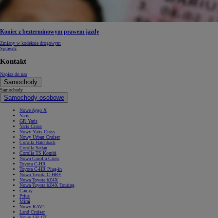
Koniec z bezterminowym prawem jazdy
Zmiany w kodeksie drogowym
Sprawdź
Kontakt
Napisz do nas
Samochody
Samochody
Samochody osobowe
Nowe Aygo X
Yaris
GR Yaris
Yaris Cross
Nowy Yaris Cross
Nowy Urban Cruiser
Corolla Hatchback
Corolla Sedan
Corolla TS Kombi
Nowa Corolla Cross
Toyota C-HR
Toyota C-HR Plug-in
Nowa Toyota C-HR+
Nowa Toyota bZ4X
Nowa Toyota bZ4X Touring
Camry
Prius
Mirai
Nowy RAV4
Land Cruiser
Nowy GR GT