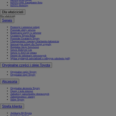
KINTO ONE Zarządzanie flotą
KINTO Mobility
Dla właścicieli
Dla właścicieli
Serwis
Promocje i sezonowe usługi
Pozostałe oferty serwisu
Rezerwacja wizyty w serwisie
Gwarancja Toyota Relax
Pozostałe Gwarancje Toyoty
Ubezpieczenia i naprawy blacharsko-lakiernicze
Innowacyjne usługi dla Twojej wygody
Bezpłatne Akcje Serwisowe
Serwis Dobrych Cen
Serwis w ASO się opłaca
Dostęp do informacji serwisowych
Wykaz wydanych zaświadczeń o odbytym szkoleniu (pdf)
Oryginalne części i oleje Toyota
Oryginalne części Toyoty
Oryginalne oleje Toyoty
Akcesoria
Oryginalne akcesoria Toyoty
Opony i koła zimowe
Zabudowy samochodów dostawczych
Zabezpieczenia i alarmy
Sklep Toyoty
Strefa klienta
Aplikacja MyToyota
Instrukcje obsługi