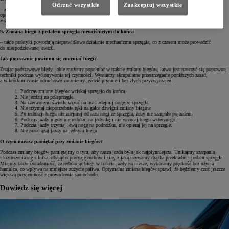
Odrzuć wszystkie
Zaakceptuj wszystkie
– zbyt gwałtowne zmiany biegów w „sportowym stylu” i nadmierne „dociskanie” drążka przy każdym ruchu
oprócz wrażenia pozornej dynamiki jazdy nie przynoszą nic dobrego dla skrzyni, która po prostu szybciej się
zużywa.
9. Zmiana biegu z pedałem sprzęgła niewciśniętym do końca
– takie praktyki powodują nieprawidłowe działanie mechanizmu sprzęgła, co z czasem może prowadzić
do niespodziewanej awarii.
Jak poprawnie powinno się zmieniać biegi?
Znając podstawowe błędy, jakie możemy popełniać w trakcie zmiany biegów, łatwo jest nauczyć się poprawnej
techniki podczas wykonywania tej czynności. Wystarczy skrupulatne przestrzeganie poniższych zasad,
a w krótkim czasie odruchowo zaczniemy jeździć płynnie i bez złych przyzwyczajeń.
Podczas zmiany biegów wciskaj sprzęgło do końca.
Nie jeździj na półsprzęgle.
Na czerwonym świetle wrzuć na luz i zdejmij nogę ze sprzęgła.
Nie trzymaj niepotrzebnie ręki na gałce dźwigni zmiany biegów.
Po redukcji biegu nie zdejmuj od razu nogi ze sprzęgła, żeby nie szarpało pojazdem.
Podczas jazdy nigdy nie redukuj na jedynkę i nie wrzucaj biegu wstecznego.
Podczas jazdy trzymaj lewą nogę na podnóżku, nie opieraj jej na sprzęgle.
Nie przeciągaj jazdy na jednym biegu.
O czym musisz pamiętać przy zmianie biegów?
Podczas zmiany biegów pamiętajmy o tym, aby nasza jazda była jak najpłynniejsza. Unikajmy szarpania
i krztuszenia się silnika, dbając o precyzję ruchów i siłę, z jaką używamy drążka przekładni i pedału sprzęgła.
Miejmy także świadomość, że redukując biegi w trakcie jazdy na niższe, wytracamy prędkość bez użycia
hamulca, co wpływa na mniejsze zużycie paliwa. Optymalna zmiana biegów sprawi, że będziemy czuć jeszcze
większą przyjemność z prowadzenia samochodu.
Dowiedz się więcej