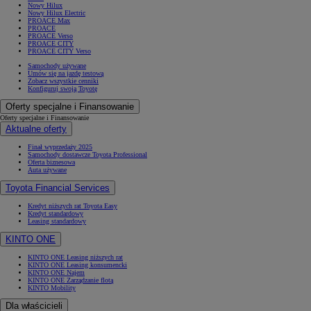
Nowy Hilux
Nowy Hilux Electric
PROACE Max
PROACE
PROACE Verso
PROACE CITY
PROACE CITY Verso
Samochody używane
Umów się na jazdę testową
Zobacz wszystkie cenniki
Konfiguruj swoją Toyotę
Oferty specjalne i Finansowanie
Oferty specjalne i Finansowanie
Aktualne oferty
Finał wyprzedaży 2025
Samochody dostawcze Toyota Professional
Oferta biznesowa
Auta używane
Toyota Financial Services
Kredyt niższych rat Toyota Easy
Kredyt standardowy
Leasing standardowy
KINTO ONE
KINTO ONE Leasing niższych rat
KINTO ONE Leasing konsumencki
KINTO ONE Najem
KINTO ONE Zarządzanie flotą
KINTO Mobility
Dla właścicieli