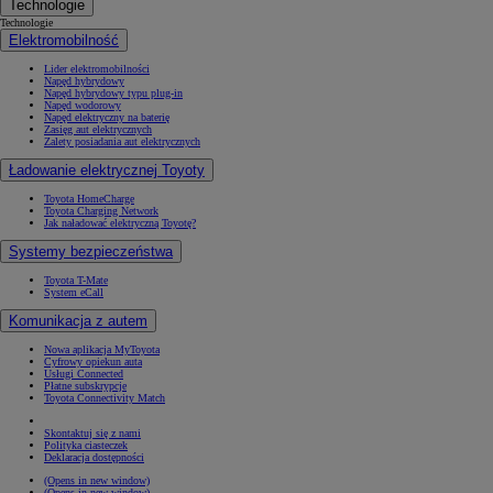
Technologie
Technologie
Elektromobilność
Lider elektromobilności
Napęd hybrydowy
Napęd hybrydowy typu plug-in
Napęd wodorowy
Napęd elektryczny na baterię
Zasięg aut elektrycznych
Zalety posiadania aut elektrycznych
Ładowanie elektrycznej Toyoty
Toyota HomeCharge
Toyota Charging Network
Jak naładować elektryczną Toyotę?
Systemy bezpieczeństwa
Toyota T-Mate
System eCall
Komunikacja z autem
Nowa aplikacja MyToyota
Cyfrowy opiekun auta
Usługi Connected
Płatne subskrypcje
Toyota Connectivity Match
Skontaktuj się z nami
Polityka ciasteczek
Deklaracja dostępności
(Opens in new window)
(Opens in new window)