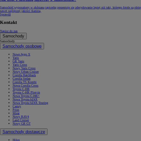
Samochód wyposażony w skórzaną tapicerkę prezentuje się zdecydowanie lepiej niż taki, którego fotele są obite
nawet najlepszej jakości tkaniną.
Sprawdź
Kontakt
Napisz do nas
Samochody
Samochody
Samochody osobowe
Nowe Aygo X
Yaris
GR Yaris
Yaris Cross
Nowy Yaris Cross
Nowy Urban Cruiser
Corolla Hatchback
Corolla Sedan
Corolla TS Kombi
Nowa Corolla Cross
Toyota C-HR
Toyota C-HR Plug-in
Nowa Toyota C-HR+
Nowa Toyota bZ4X
Nowa Toyota bZ4X Touring
Camry
Prius
Mirai
Nowy RAV4
Land Cruiser
Nowy GR GT
Samochody dostawcze
Hilux