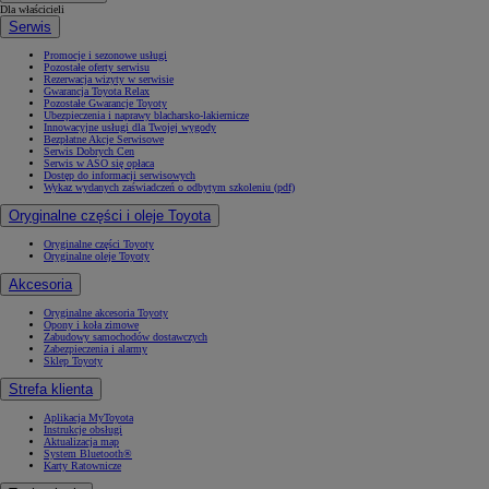
Dla właścicieli
Serwis
Promocje i sezonowe usługi
Pozostałe oferty serwisu
Rezerwacja wizyty w serwisie
Gwarancja Toyota Relax
Pozostałe Gwarancje Toyoty
Ubezpieczenia i naprawy blacharsko-lakiernicze
Innowacyjne usługi dla Twojej wygody
Bezpłatne Akcje Serwisowe
Serwis Dobrych Cen
Serwis w ASO się opłaca
Dostęp do informacji serwisowych
Wykaz wydanych zaświadczeń o odbytym szkoleniu (pdf)
Oryginalne części i oleje Toyota
Oryginalne części Toyoty
Oryginalne oleje Toyoty
Akcesoria
Oryginalne akcesoria Toyoty
Opony i koła zimowe
Zabudowy samochodów dostawczych
Zabezpieczenia i alarmy
Sklep Toyoty
Strefa klienta
Aplikacja MyToyota
Instrukcje obsługi
Aktualizacja map
System Bluetooth®
Karty Ratownicze