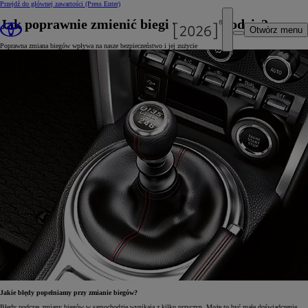
Przejdź do głównej zawartości
(Press Enter)
Jak poprawnie zmienić biegi w samochodzie?
Otwórz menu
Poprawna zmiana biegów wpływa na nasze bezpieczeństwo i jej zużycie
Jakie błędy popełniamy przy zmianie biegów?
Błędy podczas zmiany biegów w samochodzie wynikają z kilku przyczyn. Może to być małe doświadczenie