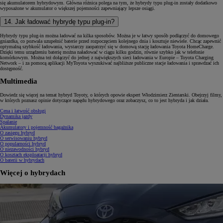
się akumulatorem hybrydowym. Główna różnica polega na tym, że hybrydy typu plug-in zostały dodatkowo
wyposażone w akumulator o większej pojemności zapewniający lepsze osiągi.
14. Jak ładować hybrydę typu plug-in?
Hybrydy typu plug-in można ładować na kilka sposobów. Można je w łatwy sposób podłączyć do domowego
gniazdka, co pozwala uzupełnić baterie przed rozpoczęciem kolejnego dnia i kosztuje niewiele. Chcąc zapewnić
optymalną szybkość ładowania, wystarczy zaopatrzyć się w domową stację ładowania Toyota HomeCharge.
Dzięki temu urządzeniu baterię można naładować w ciągu kilku godzin, równie szybko jak w telefonie
komórkowym. Można też dołączyć do jednej z największych sieci ładowania w Europie – Toyota Charging
Network – i za pomocą aplikacji MyToyota wyszukiwać najbliższe publiczne stacje ładowania i sprawdzać ich
dostępność.
Multimedia
Dowiedz się więcej na temat hybryd Toyoty, o których opowie ekspert Włodzimierz Zientarski. Obejrzyj filmy,
w których poznasz opinie dotyczące napędu hybrydowego oraz zobaczysz, co to jest hybryda i jak działa.
Cena i łatwość obsługi
Dynamika jazdy
Spalanie
Akumulatory i pojemność bagażnika
O zasięgu hybryd
O serwisowaniu hybryd
O popularności hybryd
O niezawodności hybryd
O kosztach eksploatacji hybryd
O baterii w hybrydach
Więcej o hybrydach