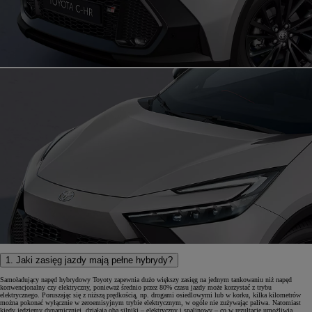
1. Jaki zasięg jazdy mają pełne hybrydy?
Samoładujący napęd hybrydowy Toyoty zapewnia dużo większy zasięg na jednym tankowaniu niż napęd
konwencjonalny czy elektryczny, ponieważ średnio przez 80% czasu jazdy może korzystać z trybu
elektrycznego. Poruszając się z niższą prędkością, np. drogami osiedlowymi lub w korku, kilka kilometrów
można pokonać wyłącznie w zeroemisyjnym trybie elektrycznym, w ogóle nie zużywając paliwa. Natomiast
kiedy jedziemy dynamiczniej, działają oba silniki – elektryczny i spalinowy – co w rezultacie umożliwia