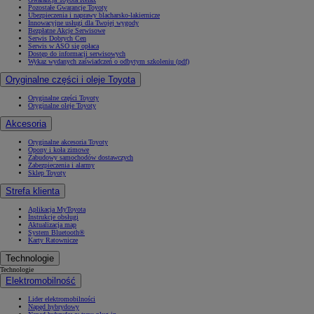
Pozostałe Gwarancje Toyoty
Ubezpieczenia i naprawy blacharsko-lakiernicze
Innowacyjne usługi dla Twojej wygody
Bezpłatne Akcje Serwisowe
Serwis Dobrych Cen
Serwis w ASO się opłaca
Dostęp do informacji serwisowych
Wykaz wydanych zaświadczeń o odbytym szkoleniu (pdf)
Oryginalne części i oleje Toyota
Oryginalne części Toyoty
Oryginalne oleje Toyoty
Akcesoria
Oryginalne akcesoria Toyoty
Opony i koła zimowe
Zabudowy samochodów dostawczych
Zabezpieczenia i alarmy
Sklep Toyoty
Strefa klienta
Aplikacja MyToyota
Instrukcje obsługi
Aktualizacja map
System Bluetooth®
Karty Ratownicze
Technologie
Technologie
Elektromobilność
Lider elektromobilności
Napęd hybrydowy