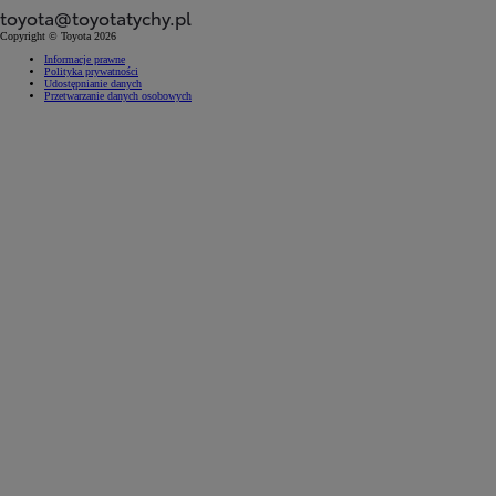
toyota@toyotatychy.pl
Copyright © Toyota 2026
Informacje prawne
Polityka prywatności
Udostępnianie danych
Przetwarzanie danych osobowych