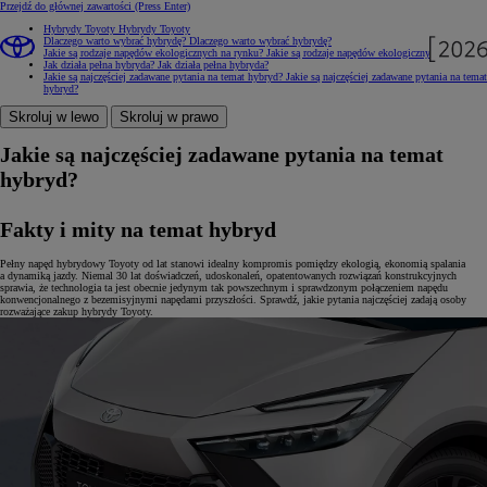
Przejdź do głównej zawartości
(Press Enter)
Hybrydy Toyoty
Hybrydy Toyoty
Dlaczego warto wybrać hybrydę?
Dlaczego warto wybrać hybrydę?
Jakie są rodzaje napędów ekologicznych na rynku?
Jakie są rodzaje napędów ekologicznych na rynku?
Jak działa pełna hybryda?
Jak działa pełna hybryda?
Jakie są najczęściej zadawane pytania na temat hybryd?
Jakie są najczęściej zadawane pytania na temat
hybryd?
Skroluj w lewo
Skroluj w prawo
Jakie są najczęściej zadawane pytania na temat
hybryd?
Fakty i mity na temat hybryd
Pełny napęd hybrydowy Toyoty od lat stanowi idealny kompromis pomiędzy ekologią, ekonomią spalania
a dynamiką jazdy. Niemal 30 lat doświadczeń, udoskonaleń, opatentowanych rozwiązań konstrukcyjnych
sprawia, że technologia ta jest obecnie jedynym tak powszechnym i sprawdzonym połączeniem napędu
konwencjonalnego z bezemisyjnymi napędami przyszłości. Sprawdź, jakie pytania najczęściej zadają osoby
rozważające zakup hybrydy Toyoty.