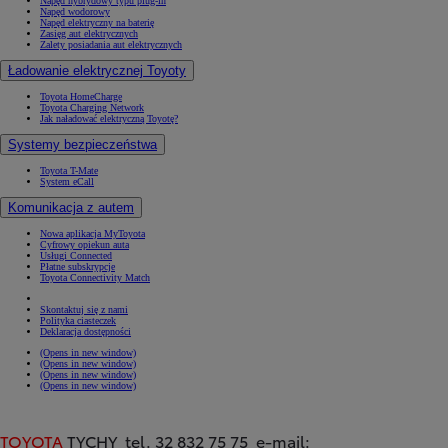
Napęd hybrydowy typu plug-in
Napęd wodorowy
Napęd elektryczny na baterię
Zasięg aut elektrycznych
Zalety posiadania aut elektrycznych
Ładowanie elektrycznej Toyoty
Toyota HomeCharge
Toyota Charging Network
Jak naładować elektryczną Toyotę?
Systemy bezpieczeństwa
Toyota T-Mate
System eCall
Komunikacja z autem
Nowa aplikacja MyToyota
Cyfrowy opiekun auta
Usługi Connected
Płatne subskrypcje
Toyota Connectivity Match
Skontaktuj się z nami
Polityka ciasteczek
Deklaracja dostępności
(Opens in new window)
(Opens in new window)
(Opens in new window)
(Opens in new window)
TOYOTA
TYCHY tel. 32 832 75 75 e-mail: