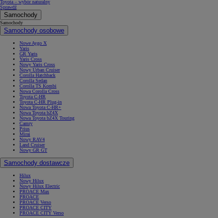
Toyota – wybór naturalny
Sprawdź
Samochody
Samochody
Samochody osobowe
Nowe Aygo X
Yaris
GR Yaris
Yaris Cross
Nowy Yaris Cross
Nowy Urban Cruiser
Corolla Hatchback
Corolla Sedan
Corolla TS Kombi
Nowa Corolla Cross
Toyota C-HR
Toyota C-HR Plug-in
Nowa Toyota C-HR+
Nowa Toyota bZ4X
Nowa Toyota bZ4X Touring
Camry
Prius
Mirai
Nowy RAV4
Land Cruiser
Nowy GR GT
Samochody dostawcze
Hilux
Nowy Hilux
Nowy Hilux Electric
PROACE Max
PROACE
PROACE Verso
PROACE CITY
PROACE CITY Verso