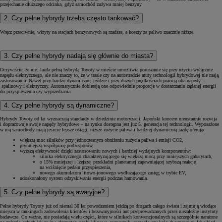
przejechanie dłuższego odcinka, gdyż samochód zużywa mniej benzyny.
2. Czy pełne hybrydy trzeba często tankować?
Wręcz przeciwnie, wizyty na stacjach benzynowych są rzadsze, a koszty za paliwo znacznie niższe.
3. Czy pełne hybrydy nadają się głównie do miasta?
Oczywiście, że nie. Jazda pełną hybrydą Toyoty w mieście umożliwia poruszanie się przy użyciu wyłącznie
napędu elektrycznego, ale nie znaczy to, że w trasie czy na autostradzie atuty technologii hybrydowej nie mają
zastosowania. Nawet przy bardzo dynamicznej jeździe i przy dużych prędkościach pracują oba napędy –
spalinowy i elektryczny. Automatycznie dobierają one odpowiednie proporcje w dostarczaniu żądanej energii
do przyspieszenia czy wyprzedzania.
4. Czy pełne hybrydy są dynamiczne?
Hybrydy Toyoty od lat wyznaczają standardy w dziedzinie motoryzacji. Japoński koncern nieustannie rozwija
i dopracowuje swoje napędy hybrydowe – na rynku dostępna jest już 5. generacja tej technologii. Wyposażone
w nią samochody mają jeszcze lepsze osiągi, niższe zużycie paliwa i bardziej dynamiczną jazdę oferując:
większą moc silników przy jednoczesnym obniżeniu zużycia paliwa i emisji CO2,
płynniejszą współpracę podzespołów,
wyższą efektywność dzięki zastosowaniu nowych i bardziej wydajnych komponentów:
silnika elektrycznego charakteryzującego się większą mocą przy mniejszych gabarytach,
o 15% mniejszej i lżejszej przekładni planetarnej zapewniającej szybszą reakcję
na wciśnięcie pedału przyspieszenia,
nowego akumulatora litowo-jonowego wydłużającego zasięg w trybie EV,
udoskonalony system odzyskiwania energii podczas hamowania.
5. Czy pełne hybrydy są awaryjne?
Pełne hybrydy Toyoty już od niemal 30 lat powodzeniem jeżdżą po drogach całego świata i zajmują wiodące
miejsca w rankingach zadowolenia klientów i bezawaryjności aut przeprowadzanych przez niezależne instytuty
badawcze. Co ważne, nie posiadają wielu części, które w silnikach konwencjonalnych są szczególnie narażone