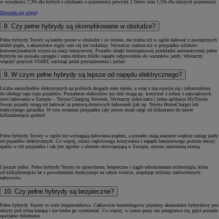
w wysokości 7,3% dla hybryd z silnikami o pojemności powyżej 2 litrów oraz 1,5% dla niższych pojemności.
Dowiedz się więcej
8. Czy pełne hybrydy są skomplikowane w obsłudze?
Pełne hybrydy Toyoty są bardzo proste w obsłudze i co istotne, nie trzeba ich w ogóle ładować z zewnętrznych
źródeł prądu, a akumulator nigdy sam się nie rozładuje. Wystarczy rzadsza niż w przypadku silników
konwencjonalnych wizyta na stacji benzynowej. Ponadto dzięki bezstopniowej przekładni automatycznej pełna
hybryda nie posiada sprzęgła i sama dobiera źródło napędu odpowiednie do warunków jazdy. Wystarczy
włączyć przycisk START, nacisnąć pedał przyspieszenia i jechać.
9. W czym pełne hybrydy są lepsze od napędu elektrycznego?
Liczba samochodów elektrycznych na polskich drogach stale rośnie, a wraz z nią rozwija się i infrastruktura
do obsługi tego typu pojazdów. Posiadacze elektryków już dziś mogą np. korzystać z jednej z największych
sieci ładowania w Europie – Toyota Charging Newtork. Wystarczy jedna karta i jedna aplikacja MyToyota.
Swoje pojazdy mogą też ładować za pomocą domowych ładowarek (jak np. Toyota HomeCharge) lub
tradycyjnego gniazdka. W tym ostatnim przypadku cały proces może zająć od kilkunastu do nawet
kilkudziesięciu godzin!
Pełne hybrydy Toyoty w ogóle nie wymagają ładowania prądem, a ponadto mają znacznie większy zasięg jazdy
od pojazdów elektrycznych. Co więcej, mimo częściowego korzystania z napędu benzynowego poziom emisji
spalin w ich przypadku i tak jest zgodny z obecnie obowiązującą w Europie, mocno zaostrzoną normą.
I jeszcze jedno. Pełne hybrydy Toyoty to sprawdzona, bezpieczna i ciągle udoskonalana technologia, która
od kilkudziesięciu lat z powodzeniem funkcjonuje na całym świecie, znajdując miliony zadowolonych
nabywców.
10. Czy pełne hybrydy są bezpieczne?
Pełne hybrydy Toyoty to wzór bezpieczeństwa. Całkowicie bezobsługowy pojemny akumulator hybrydowy jest
ukryty pod tylną kanapą i nie trzeba go wymieniać. Co więcej, w czasie pracy nie przegrzewa się, gdyż posiada
specjalne chłodzenie.