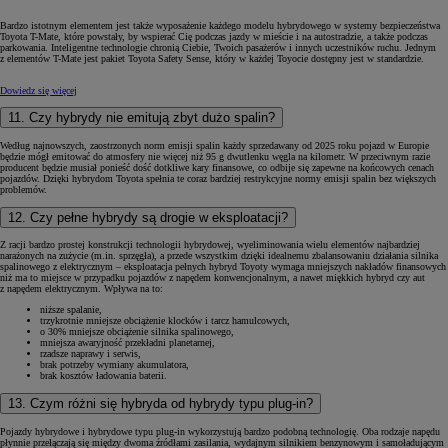
Bardzo istotnym elementem jest także wyposażenie każdego modelu hybrydowego w systemy bezpieczeństwa
Toyota T-Mate, które powstały, by wspierać Cię podczas jazdy w mieście i na autostradzie, a także podczas
parkowania. Inteligentne technologie chronią Ciebie, Twoich pasażerów i innych uczestników ruchu. Jednym
z elementów T-Mate jest pakiet Toyota Safety Sense, który w każdej Toyocie dostępny jest w standardzie.
Dowiedz się więcej
11. Czy hybrydy nie emitują zbyt dużo spalin?
Według najnowszych, zaostrzonych norm emisji spalin każdy sprzedawany od 2025 roku pojazd w Europie
będzie mógł emitować do atmosfery nie więcej niż 95 g dwutlenku węgla na kilometr. W przeciwnym razie
producent będzie musiał ponieść dość dotkliwe kary finansowe, co odbije się zapewne na końcowych cenach
pojazdów. Dzięki hybrydom Toyota spełnia te coraz bardziej restrykcyjne normy emisji spalin bez większych
problemów.
12. Czy pełne hybrydy są drogie w eksploatacji?
Z racji bardzo prostej konstrukcji technologii hybrydowej, wyeliminowania wielu elementów najbardziej
narażonych na zużycie (m.in. sprzęgła), a przede wszystkim dzięki idealnemu zbalansowaniu działania silnika
spalinowego z elektrycznym – eksploatacja pełnych hybryd Toyoty wymaga mniejszych nakładów finansowych
niż ma to miejsce w przypadku pojazdów z napędem konwencjonalnym, a nawet miękkich hybryd czy aut
z napędem elektrycznym. Wpływa na to:
niższe spalanie,
trzykrotnie mniejsze obciążenie klocków i tarcz hamulcowych,
o 30% mniejsze obciążenie silnika spalinowego,
mniejsza awaryjność przekładni planetarnej,
rzadsze naprawy i serwis,
brak potrzeby wymiany akumulatora,
brak kosztów ładowania baterii.
13. Czym różni się hybryda od hybrydy typu plug-in?
Pojazdy hybrydowe i hybrydowe typu plug-in wykorzystują bardzo podobną technologię. Oba rodzaje napędu
płynnie przełączają się między dwoma źródłami zasilania, wydajnym silnikiem benzynowym i samoładującym