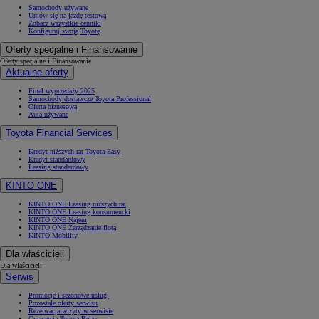
Samochody używane
Umów się na jazdę testową
Zobacz wszystkie cenniki
Konfiguruj swoją Toyotę
Oferty specjalne i Finansowanie
Oferty specjalne i Finansowanie
Aktualne oferty
Finał wyprzedaży 2025
Samochody dostawcze Toyota Professional
Oferta biznesowa
Auta używane
Toyota Financial Services
Kredyt niższych rat Toyota Easy
Kredyt standardowy
Leasing standardowy
KINTO ONE
KINTO ONE Leasing niższych rat
KINTO ONE Leasing konsumencki
KINTO ONE Najem
KINTO ONE Zarządzanie flotą
KINTO Mobility
Dla właścicieli
Dla właścicieli
Serwis
Promocje i sezonowe usługi
Pozostałe oferty serwisu
Rezerwacja wizyty w serwisie
Gwarancja Toyota Relax