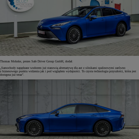
Thomas Mohnke, prezes Safe Driver Group GmbH, dodał:
„Samochody napędzane wodorem już stanowią alternatywę dla aut z silnikami spalinowymi zarówno
z biznesowego punktu widzenia jak i pod względem wydajności. To czysta technologia przyszłości, która jest
dostępna już teraz”.