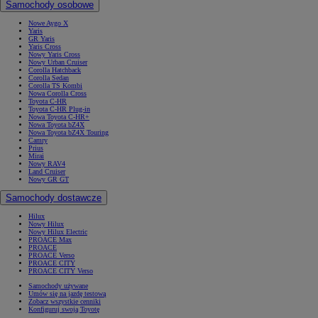
Samochody osobowe
Nowe Aygo X
Yaris
GR Yaris
Yaris Cross
Nowy Yaris Cross
Nowy Urban Cruiser
Corolla Hatchback
Corolla Sedan
Corolla TS Kombi
Nowa Corolla Cross
Toyota C-HR
Toyota C-HR Plug-in
Nowa Toyota C-HR+
Nowa Toyota bZ4X
Nowa Toyota bZ4X Touring
Camry
Prius
Mirai
Nowy RAV4
Land Cruiser
Nowy GR GT
Samochody dostawcze
Hilux
Nowy Hilux
Nowy Hilux Electric
PROACE Max
PROACE
PROACE Verso
PROACE CITY
PROACE CITY Verso
Samochody używane
Umów się na jazdę testową
Zobacz wszystkie cenniki
Konfiguruj swoją Toyotę