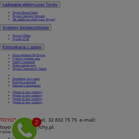
Ładowanie elektrycznej Toyoty
Toyota HomeCharge
Toyota Charging Network
Jak naładować elektryczną Toyotę?
Systemy bezpieczeństwa
Toyota T-Mate
System eCall
Komunikacja z autem
Nowa aplikacja MyToyota
Cyfrowy opiekun auta
Usługi Connected
Płatne subskrypcje
Toyota Connectivity Match
Skontaktuj się z nami
Polityka ciasteczek
Deklaracja dostępności
(Opens in new window)
(Opens in new window)
(Opens in new window)
(Opens in new window)
TOYOTA
TYCHY tel. 32 832 75 75 e-mail:
toyota@toyotatychy.pl
Copyright © Toyota 2026
Informacje prawne