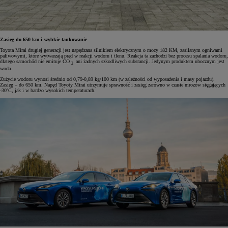
Zasięg do 650 km i szybkie tankowanie
Toyota Mirai drugiej generacji jest napędzana silnikiem elektrycznym o mocy 182 KM, zasilanym ogniwami
paliwowymi, które wytwarzają prąd w reakcji wodoru i tlenu. Reakcja ta zachodzi bez procesu spalania wodoru,
dlatego samochód nie emituje CO
ani żadnych szkodliwych substancji. Jedynym produktem ubocznym jest
2
woda.
Zużycie wodoru wynosi średnio od 0,79-0,89 kg/100 km (w zależności od wyposażenia i masy pojazdu).
Zasięg – do 650 km. Napęd Toyoty Mirai utrzymuje sprawność i zasięg zarówno w czasie mrozów sięgających
-30ºC, jak i w bardzo wysokich temperaturach.