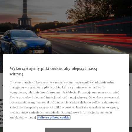
Wykorzystujemy pliki cookie, aby ulepszyć naszą
witrynę
H2 Movers Berlin to dwuletni pilotażowy program mający przyspieszyć rozwój zrównoważonego
transportu wodorowego w Niemczech, w którym biorą udział Toyoty Mirai. Wodorowe sedany
Chcemy ułatwić Ci korzystanie z naszej strony i usprawnić świadczenie usług,
wykonały już ponad 100 tys. kursów z pasażerami po Berlinie i przejechały łącznie już ponad milion
dlatego wykorzystujemy pliki cookie, które są umieszczane na Twoim
kilometrów.
komputerze, telefonie komórkowym lub tablecie. Pomagają one nam zrozumieć
Twoje potrzeby i ulepszać funkcjonalność naszej witryny. Są wykorzystywane do
H2 Moves Berlin to program, w którym uczestniczą Toyota Deutschland, SafeDriver ENNOO i Anglo
dostarczania usług i narzędzi osób trzecich, a także służą do celów reklamowych.
American. Toyota, chcąc przetestować praktyczność eksploatacji samochodów zasilanych wodorem
w metropolii, udostępni pasażerom Ubera w Berlinie 200 sedanów Mirai z elektrycznym napędem na ogniwa
Zalecamy akceptację wszystkich plików cookie. Jeżeli nie wyrażasz na to zgody,
paliwowe. Firma SafeDriver Group, oferująca samochody z kierowcą dla VIP-ów, zajmie się obsługą aut.
możesz łatwo zmienić ich ustawienia. Szczegółowe informacje na ten temat
Wodorową Toyotę można będzie zarezerwować za pośrednictwem aplikacji Uber w usłudze Comfort Electric.
znajdziesz w naszej
Polityce plików cookie.
Umożliwia ona pasażerom zamówienie nowoczesnych, bezemisyjnych samochodów o wysokim komforcie,
prowadzonych przez najlepszych kierowców.