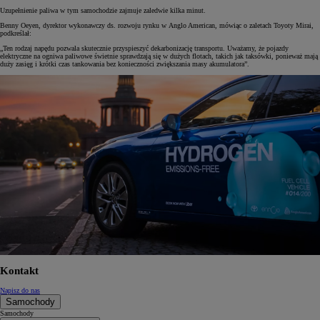
Uzupełnienie paliwa w tym samochodzie zajmuje zaledwie kilka minut.
Benny Oeyen, dyrektor wykonawczy ds. rozwoju rynku w Anglo American, mówiąc o zaletach Toyoty Mirai,
podkreślał:
„Ten rodzaj napędu pozwala skutecznie przyspieszyć dekarbonizację transportu. Uważamy, że pojazdy
elektryczne na ogniwa paliwowe świetnie sprawdzają się w dużych flotach, takich jak taksówki, ponieważ mają
duży zasięg i krótki czas tankowania bez konieczności zwiększania masy akumulatora”.
Kontakt
Napisz do nas
Samochody
Samochody