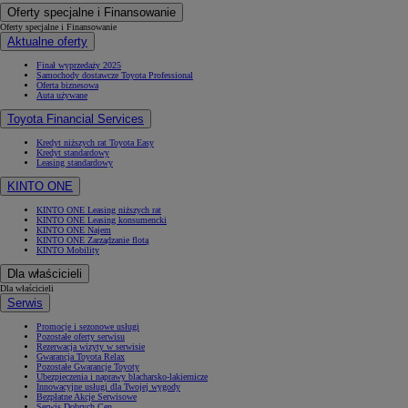
Oferty specjalne i Finansowanie
Oferty specjalne i Finansowanie
Aktualne oferty
Finał wyprzedaży 2025
Samochody dostawcze Toyota Professional
Oferta biznesowa
Auta używane
Toyota Financial Services
Kredyt niższych rat Toyota Easy
Kredyt standardowy
Leasing standardowy
KINTO ONE
KINTO ONE Leasing niższych rat
KINTO ONE Leasing konsumencki
KINTO ONE Najem
KINTO ONE Zarządzanie flotą
KINTO Mobility
Dla właścicieli
Dla właścicieli
Serwis
Promocje i sezonowe usługi
Pozostałe oferty serwisu
Rezerwacja wizyty w serwisie
Gwarancja Toyota Relax
Pozostałe Gwarancje Toyoty
Ubezpieczenia i naprawy blacharsko-lakiernicze
Innowacyjne usługi dla Twojej wygody
Bezpłatne Akcje Serwisowe
Serwis Dobrych Cen