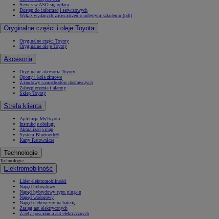
Serwis w ASO się opłaca
Dostęp do informacji serwisowych
Wykaz wydanych zaświadczeń o odbytym szkoleniu (pdf)
Oryginalne części i oleje Toyota
Oryginalne części Toyoty
Oryginalne oleje Toyoty
Akcesoria
Oryginalne akcesoria Toyoty
Opony i koła zimowe
Zabudowy samochodów dostawczych
Zabezpieczenia i alarmy
Sklep Toyoty
Strefa klienta
Aplikacja MyToyota
Instrukcje obsługi
Aktualizacja map
System Bluetooth®
Karty Ratownicze
Technologie
Technologie
Elektromobilność
Lider elektromobilności
Napęd hybrydowy
Napęd hybrydowy typu plug-in
Napęd wodorowy
Napęd elektryczny na baterię
Zasięg aut elektrycznych
Zalety posiadania aut elektrycznych