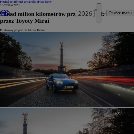
Przejdź do głównej zawartości
(Press Enter)
1 września 2023
Ponad milion kilometrów przejechanych w Berlinie
Otwórz menu
przez Toyoty Mirai
Pilotażowy projekt H2 Moves Berlin