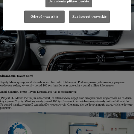
Ustawienia plików cookie
Odrzuć wszystkie
Zaakceptuj wszystkie
Niezawodna Toyota Mirai
Toyoty Mirai spisują się doskonale w roli berlińskich taksówek. Podczas pierwszych miesięcy programu
wodorowe sedany wykonały ponad 100 tys. kursów oraz przejechały ponad milion kilometrów.
André Schmidt, prezes Toyota Deutschland, tak to podsumował:
„Projekt H2 Moves Berlin już udowodnił, że alternatywny napęd oraz nieograniczona użyteczność na co dzień
idą w parze. Toyoty Mirai wykonały ponad 100 tys. kursów i bezproblemowo pokonały milion kilometrów.
To dowód na niezawodność samochodów wodorowych. Cieszymy się, że Toyota mogła przyczynić się do tego
projektu”.