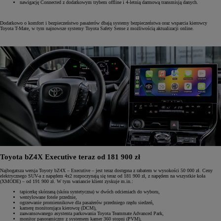
nawigację Connected z dodatkowym trybem offline i 4-letnią darmową transmisją danych.
Dodatkowo o komfort i bezpieczeństwo pasażerów dbają systemy bezpieczeństwa oraz wsparcia kierowcy
Toyota T-Mate, w tym najnowsze systemy Toyota Safety Sense z możliwością aktualizacji online.
Toyota bZ4X Executive teraz od 181 900 zł
Najbogatsza wersja Toyoty bZ4X – Executive – jest teraz dostępna z rabatem w wysokości 50 000 zł. Ceny
elektrycznego SUV-a z napędem 4x2 rozpoczynają się teraz od 181 900 zł, z napędem na wszystkie koła
(XMODE) – od 191 900 zł. W tym wariancie klient zyskuje m.in.:
tapicerkę skórzaną (skóra syntetyczna) w dwóch odcieniach do wyboru,
wentylowane fotele przednie,
ogrzewanie promiennikowe dla pasażerów przedniego rzędu siedzeń,
kamerę monitorująca kierowcę (DCM),
zaawansowanego asystenta parkowania Toyota Teammate Advanced Park,
monitor panoramiczny z systemem kamer 360 stopni (PVM),