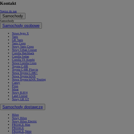
Kontakt
Napisz do nas
Samochody
Samochody
Samochody osobowe
Nowe Aygo X
Yaris
GR Yaris
Yaris Cross
Nowy Yaris Cross
Nowy Urban Cruiser
Corolla Hatchback
Corolla Sedan
Corolla TS Kombi
Nowa Corolla Cross
Toyota C-HR
Toyota C-HR Plug-in
Nowa Toyota C-HR+
Nowa Toyota bZ4X
Nowa Toyota bZ4X Touring
Camry
Prius
Mirai
Nowy RAV4
Land Cruiser
Nowy GR GT
Samochody dostawcze
Hilux
Nowy Hilux
Nowy Hilux Electric
PROACE Max
PROACE
PROACE Verso