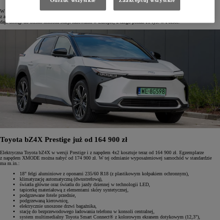
W salonach Toyoty można zamówić domową stację ładowania Toyota HomeCharge, która jest kompatybilna
z aplikacją MyToyota. Samochód ma też kartę RFID z programu Toyota Charging Network, której aktywacja
daje dostęp do blisko miliona stacji ładowania w Europie, z czego ponad 11 tys. w Polsce.
Toyota bZ4X Prestige już od 164 900 zł
Elektryczna Toyota bZ4X w wersji Prestige i z napędem 4x2 kosztuje teraz od 164 900 zł. Egzemplarze
z napędem XMODE można nabyć od 174 900 zł. W tej odmianie wyposażeniowej samochód w standardzie
ma m.in.:
18" felgi aluminiowe z oponami 235/60 R18 (z plastikowym kołpakiem ochronnym),
klimatyzację automatyczną (dwustrefową),
światła główne oraz światła do jazdy dziennej w technologii LED,
tapicerkę materiałową z elementami skóry syntetycznej,
podgrzewane fotele przednie,
podgrzewaną kierownicę,
elektrycznie unoszone drzwi bagażnika,
stację do bezprzewodowego ładowania telefonu w konsoli centralnej,
system multimedialny Toyota Smart Connect® z kolorowym ekranem dotykowym (12,3"),