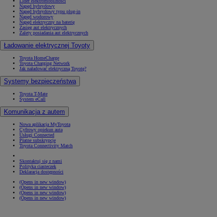
Lider elektromobilności
Napęd hybrydowy
Napęd hybrydowy typu plug-in
Napęd wodorowy
Napęd elektryczny na baterię
Zasięg aut elektrycznych
Zalety posiadania aut elektrycznych
Ładowanie elektrycznej Toyoty
Toyota HomeCharge
Toyota Charging Network
Jak naładować elektryczną Toyotę?
Systemy bezpieczeństwa
Toyota T-Mate
System eCall
Komunikacja z autem
Nowa aplikacja MyToyota
Cyfrowy opiekun auta
Usługi Connected
Płatne subskrypcje
Toyota Connectivity Match
Skontaktuj się z nami
Polityka ciasteczek
Deklaracja dostępności
(Opens in new window)
(Opens in new window)
(Opens in new window)
(Opens in new window)