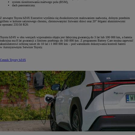
system monitorowania martwego pola (BSM),
dach panoramiczny.
Z zewnątrz Toyota bZ4X Executive wyróżnia się dwukolorowym malowaniem nadwozia, dolnym przednim
grillem w kolorze satynowego chromu, chromowanymi listwami drzwi oraz 20" felgami aluminiowymi
z oponami 235/50 R20.
Toyota bZ4X w obu wersjach wyposażenia objęta jest fabryczną gwarancją do 3 lat lub 100 000 km, a bateria
trakcyjna ma 8 lat gwarancji z limitem przebiegu do 160 000 km. Z programem Battery Care można zapewnić
akumulatorowi ochronę nawet do 10 lat i 1 000 000 km – pod warunkiem dokonywania kontroli baterii
w Autoryzownym Serwisie Toyoty.
Cennik Toyoty bZ4X