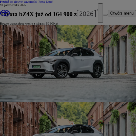
Przejdź do głównej zawartości
(Press Enter)
10 października 2025
Toyota bZ4X już od 164 900 zł
Otwórz menu
Bogato wyposażone wersje z rabatem 50 000 zł