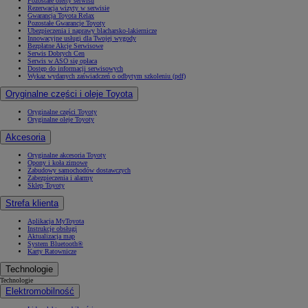
Pozostałe oferty serwisu
Rezerwacja wizyty w serwisie
Gwarancja Toyota Relax
Pozostałe Gwarancje Toyoty
Ubezpieczenia i naprawy blacharsko-lakiernicze
Innowacyjne usługi dla Twojej wygody
Bezpłatne Akcje Serwisowe
Serwis Dobrych Cen
Serwis w ASO się opłaca
Dostęp do informacji serwisowych
Wykaz wydanych zaświadczeń o odbytym szkoleniu (pdf)
Oryginalne części i oleje Toyota
Oryginalne części Toyoty
Oryginalne oleje Toyoty
Akcesoria
Oryginalne akcesoria Toyoty
Opony i koła zimowe
Zabudowy samochodów dostawczych
Zabezpieczenia i alarmy
Sklep Toyoty
Strefa klienta
Aplikacja MyToyota
Instrukcje obsługi
Aktualizacja map
System Bluetooth®
Karty Ratownicze
Technologie
Technologie
Elektromobilność