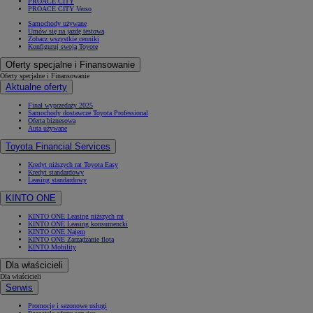
PROACE CITY
PROACE CITY Verso
Samochody używane
Umów się na jazdę testową
Zobacz wszystkie cenniki
Konfiguruj swoją Toyotę
Oferty specjalne i Finansowanie
Oferty specjalne i Finansowanie
Aktualne oferty
Finał wyprzedaży 2025
Samochody dostawcze Toyota Professional
Oferta biznesowa
Auta używane
Toyota Financial Services
Kredyt niższych rat Toyota Easy
Kredyt standardowy
Leasing standardowy
KINTO ONE
KINTO ONE Leasing niższych rat
KINTO ONE Leasing konsumencki
KINTO ONE Najem
KINTO ONE Zarządzanie flotą
KINTO Mobility
Dla właścicieli
Dla właścicieli
Serwis
Promocje i sezonowe usługi