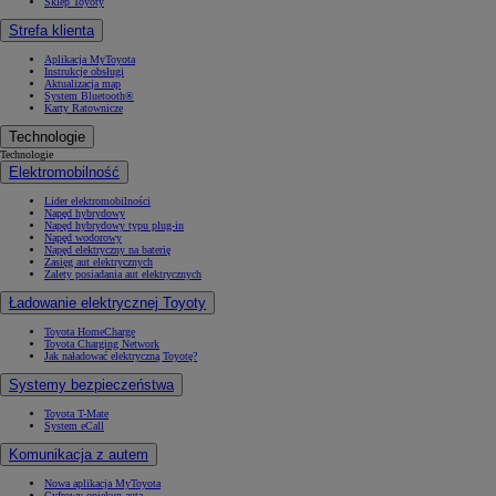
Sklep Toyoty
Strefa klienta
Aplikacja MyToyota
Instrukcje obsługi
Aktualizacja map
System Bluetooth®
Karty Ratownicze
Technologie
Technologie
Elektromobilność
Lider elektromobilności
Napęd hybrydowy
Napęd hybrydowy typu plug-in
Napęd wodorowy
Napęd elektryczny na baterię
Zasięg aut elektrycznych
Zalety posiadania aut elektrycznych
Ładowanie elektrycznej Toyoty
Toyota HomeCharge
Toyota Charging Network
Jak naładować elektryczną Toyotę?
Systemy bezpieczeństwa
Toyota T-Mate
System eCall
Komunikacja z autem
Nowa aplikacja MyToyota
Cyfrowy opiekun auta