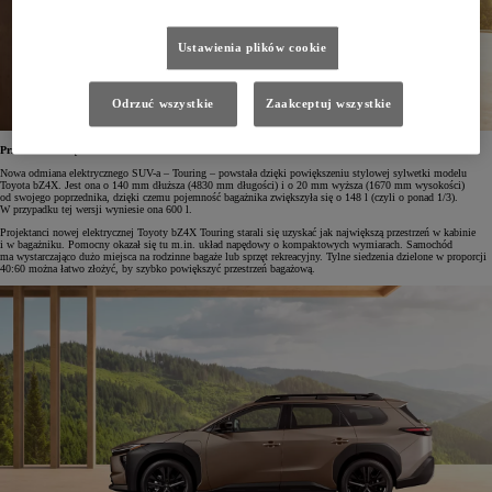
Ustawienia plików cookie
Odrzuć wszystkie
Zaakceptuj wszystkie
Przestronne wnętrze
Nowa odmiana elektrycznego SUV-a – Touring – powstała dzięki powiększeniu stylowej sylwetki modelu
Toyota bZ4X. Jest ona o 140 mm dłuższa (4830 mm długości) i o 20 mm wyższa (1670 mm wysokości)
od swojego poprzednika, dzięki czemu pojemność bagażnika zwiększyła się o 148 l (czyli o ponad 1/3).
W przypadku tej wersji wyniesie ona 600 l.
Projektanci nowej elektrycznej Toyoty bZ4X Touring starali się uzyskać jak największą przestrzeń w kabinie
i w bagażniku. Pomocny okazał się tu m.in. układ napędowy o kompaktowych wymiarach. Samochód
ma wystarczająco dużo miejsca na rodzinne bagaże lub sprzęt rekreacyjny. Tylne siedzenia dzielone w proporcji
40:60 można łatwo złożyć, by szybko powiększyć przestrzeń bagażową.