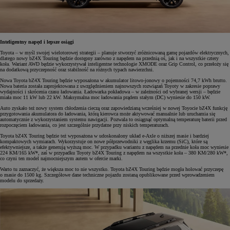
Inteligentny napęd i lepsze osiągi
Toyota – w myśl swojej wielotorowej strategii – planuje stworzyć zróżnicowaną gamę pojazdów elektrycznych,
dlatego nowy bZ4X Touring będzie dostępny zarówno z napędem na przednią oś, jak i na wszystkie cztery
koła. Wariant AWD będzie wykorzystywał inteligentne technologie XMODE oraz Grip Control, co przełoży się
na dodatkową przyczepność oraz stabilność na różnych typach nawierzchni.
Nowa Toyota bZ4X Touring będzie wyposażona w akumulator litowo-jonowy o pojemności 74,7 kWh brutto.
Nowa bateria została zaprojektowana z uwzględnieniem najnowszych rozwiązań Toyoty w zakresie poprawy
wydajności i skrócenia czasu ładowania. Ładowarka pokładowa – w zależności od wybranej wersji – będzie
miała moc 11 kW lub 22 kW. Maksymalna moc ładowania prądem stałym (DC) wyniesie do 150 kW.
Auto zyskało też nowy system chłodzenia cieczą oraz zapowiedzianą wcześniej w nowej Toyocie bZ4X funkcję
przygotowania akumulatora do ładowania, którą kierowca może aktywować manualnie lub uruchamia się
automatycznie z wykorzystaniem systemu nawigacji. Pozwala to osiągnąć optymalną temperaturę baterii przed
rozpoczęciem ładowania, co jest szczególnie przydatne przy niskich temperaturach.
Toyota bZ4X Touring będzie też wyposażona w udoskonalony układ e-Axle o niższej masie i bardziej
kompaktowych wymiarach. Wykorzystuje on nowe półprzewodniki z węglika krzemu (SiC), które są
efektywniejsze, a także generują wyższą moc. W przypadku wariantu z napędem na przednie koła moc wyniesie
224 KM/165 kW*, zaś w przypadku Toyoty bZ4X Touring z napędem na wszystkie koła – 380 KM/280 kW*,
co czyni ten model najmocniejszym autem w ofercie marki.
Warto tu zaznaczyć, że większa moc to nie wszystko. Toyota bZ4X Touring będzie mogła holować przyczepę
o masie do 1500 kg. Szczegółowe dane techniczne pojazdu zostaną opublikowane przed wprowadzeniem
modelu do sprzedaży.