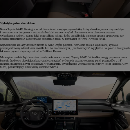
Stylistyka pełna charakteru
Nowa Toyota bZ4X Touring – w odróżnieniu od swojego poprzednika, który charakteryzował się smukłym
i nowoczesnym designem – otrzymała bardziej surowy wygląd. Zastosowano tu chropowato-czarne
wykończenia nadkoli, czarne felgi oraz solidne relingi, które umożliwiają transport sprzętu sportowego czy
długich przedmiotów. Maksymalne obciążenie dachu w przypadku tej wersji wynosi 70 kg.
Najważniejsze zmiany dostrzec można w tylnej części pojazdu. Nadwozie zostało wydłużone, zyskało
przeprojektowany zderzak oraz światła LED o nowoczesnym, „outdoorowym" wyglądzie. W palecie dostępnych
lakierów pojawił się nowy odcień – Brilliant Bronze.
We wnętrzu znaleźć będzie można rozwiązania znane z nowej Toyoty bZ4X. W środku uwagę przykuwa nowa
konsola środkowa ułatwiająca korzystanie z urządzeń cyfrowych oraz nowoczesny panel przyrządów z 14"
ekranem multimedialnym dostępnym w standardzie. Wykończenie wnętrza obejmie nowy kolor tapicerki City
Moss, podkreślający autentyczny charakter SUV-a.