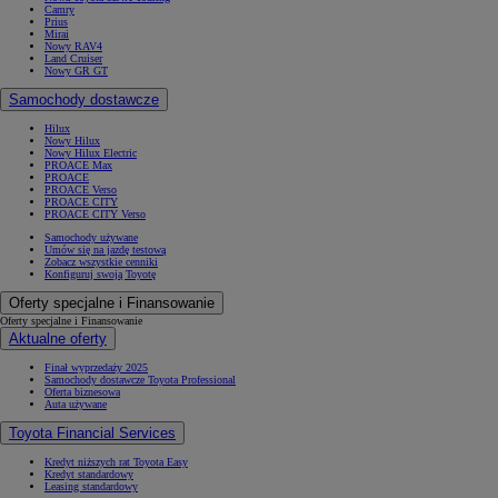
Camry
Prius
Mirai
Nowy RAV4
Land Cruiser
Nowy GR GT
Samochody dostawcze
Hilux
Nowy Hilux
Nowy Hilux Electric
PROACE Max
PROACE
PROACE Verso
PROACE CITY
PROACE CITY Verso
Samochody używane
Umów się na jazdę testową
Zobacz wszystkie cenniki
Konfiguruj swoją Toyotę
Oferty specjalne i Finansowanie
Oferty specjalne i Finansowanie
Aktualne oferty
Finał wyprzedaży 2025
Samochody dostawcze Toyota Professional
Oferta biznesowa
Auta używane
Toyota Financial Services
Kredyt niższych rat Toyota Easy
Kredyt standardowy
Leasing standardowy