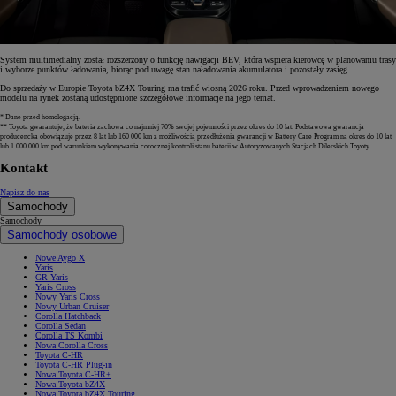
System multimedialny został rozszerzony o funkcję nawigacji BEV, która wspiera kierowcę w planowaniu trasy
i wyborze punktów ładowania, biorąc pod uwagę stan naładowania akumulatora i pozostały zasięg.
Do sprzedaży w Europie Toyota bZ4X Touring ma trafić wiosną 2026 roku. Przed wprowadzeniem nowego
modelu na rynek zostaną udostępnione szczegółowe informacje na jego temat.
* Dane przed homologacją.
** Toyota gwarantuje, że bateria zachowa co najmniej 70% swojej pojemności przez okres do 10 lat. Podstawowa gwarancja
producencka obowiązuje przez 8 lat lub 160 000 km z możliwością przedłużenia gwarancji w Battery Care Program na okres do 10 lat
lub 1 000 000 km pod warunkiem wykonywania corocznej kontroli stanu baterii w Autoryzowanych Stacjach Dilerskich Toyoty.
Kontakt
Napisz do nas
Samochody
Samochody
Samochody osobowe
Nowe Aygo X
Yaris
GR Yaris
Yaris Cross
Nowy Yaris Cross
Nowy Urban Cruiser
Corolla Hatchback
Corolla Sedan
Corolla TS Kombi
Nowa Corolla Cross
Toyota C-HR
Toyota C-HR Plug-in
Nowa Toyota C-HR+
Nowa Toyota bZ4X
Nowa Toyota bZ4X Touring