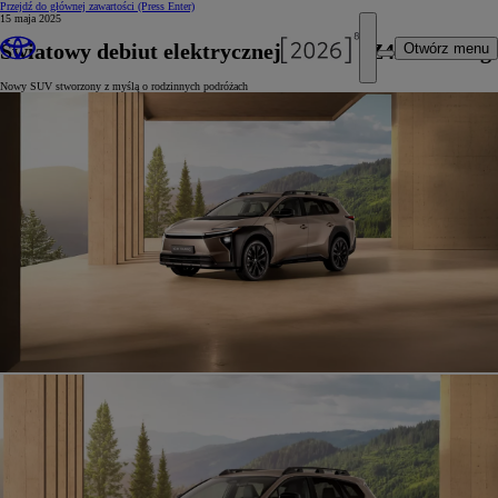
Przejdź do głównej zawartości
(Press Enter)
15 maja 2025
Światowy debiut elektrycznej Toyoty bZ4X Touring
Otwórz menu
Nowy SUV stworzony z myślą o rodzinnych podróżach