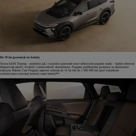
Do 10 lat gwarancji na baterię
Toyota bZ4X Touring – podobnie jak i wszystkie pozostałe nowe elektryczne pojazdy marki – będzie oferować
długotrwałą jakość, trwałość i niezawodność akumulatora. Program przedłużonej gwarancji na akumulator
trakcyjny Battery Care Program zapewni ochronę do 10 lat lub do 1 000 000 km (pod warunkiem
wykonywania corocznej kontroli stanu baterii)**.