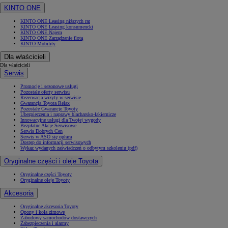
KINTO ONE
KINTO ONE Leasing niższych rat
KINTO ONE Leasing konsumencki
KINTO ONE Najem
KINTO ONE Zarządzanie flotą
KINTO Mobility
Dla właścicieli
Dla właścicieli
Serwis
Promocje i sezonowe usługi
Pozostałe oferty serwisu
Rezerwacja wizyty w serwisie
Gwarancja Toyota Relax
Pozostałe Gwarancje Toyoty
Ubezpieczenia i naprawy blacharsko-lakiernicze
Innowacyjne usługi dla Twojej wygody
Bezpłatne Akcje Serwisowe
Serwis Dobrych Cen
Serwis w ASO się opłaca
Dostęp do informacji serwisowych
Wykaz wydanych zaświadczeń o odbytym szkoleniu (pdf)
Oryginalne części i oleje Toyota
Oryginalne części Toyoty
Oryginalne oleje Toyoty
Akcesoria
Oryginalne akcesoria Toyoty
Opony i koła zimowe
Zabudowy samochodów dostawczych
Zabezpieczenia i alarmy