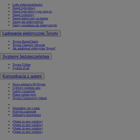
Lider elektromobilności
Napęd hybrydowy
Napęd hybrydowy typu plug-in
Napęd wodorowy
Napęd elektryczny na baterię
Zasięg aut elektrycznych
Zalety posiadania aut elektrycznych
Ładowanie elektrycznej Toyoty
Toyota HomeCharge
Toyota Charging Network
Jak naładować elektryczną Toyotę?
Systemy bezpieczeństwa
Toyota T-Mate
System eCall
Komunikacja z autem
Nowa aplikacja MyToyota
Cyfrowy opiekun auta
Usługi Connected
Płatne subskrypcje
Toyota Connectivity Match
Skontaktuj się z nami
Polityka ciasteczek
Deklaracja dostępności
(Opens in new window)
(Opens in new window)
(Opens in new window)
(Opens in new window)