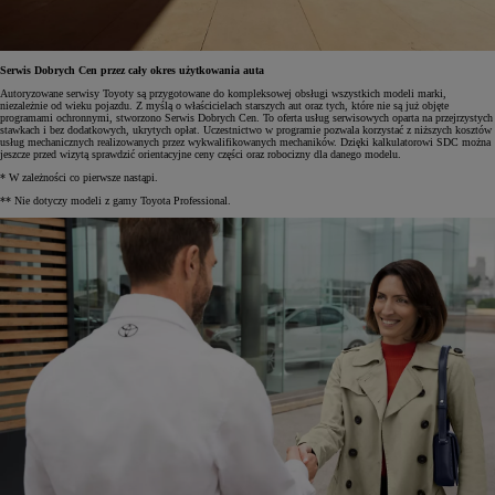
Serwis Dobrych Cen przez cały okres użytkowania auta
Autoryzowane serwisy Toyoty są przygotowane do kompleksowej obsługi wszystkich modeli marki,
niezależnie od wieku pojazdu. Z myślą o właścicielach starszych aut oraz tych, które nie są już objęte
programami ochronnymi, stworzono Serwis Dobrych Cen. To oferta usług serwisowych oparta na przejrzystych
stawkach i bez dodatkowych, ukrytych opłat. Uczestnictwo w programie pozwala korzystać z niższych kosztów
usług mechanicznych realizowanych przez wykwalifikowanych mechaników. Dzięki kalkulatorowi SDC można
jeszcze przed wizytą sprawdzić orientacyjne ceny części oraz robocizny dla danego modelu.
* W zależności co pierwsze nastąpi.
** Nie dotyczy modeli z gamy Toyota Professional.