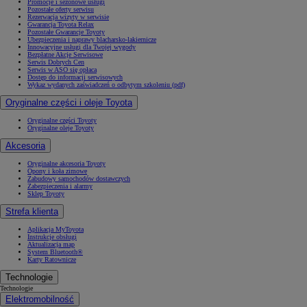
Promocje i sezonowe usługi
Pozostałe oferty serwisu
Rezerwacja wizyty w serwisie
Gwarancja Toyota Relax
Pozostałe Gwarancje Toyoty
Ubezpieczenia i naprawy blacharsko-lakiernicze
Innowacyjne usługi dla Twojej wygody
Bezpłatne Akcje Serwisowe
Serwis Dobrych Cen
Serwis w ASO się opłaca
Dostęp do informacji serwisowych
Wykaz wydanych zaświadczeń o odbytym szkoleniu (pdf)
Oryginalne części i oleje Toyota
Oryginalne części Toyoty
Oryginalne oleje Toyoty
Akcesoria
Oryginalne akcesoria Toyoty
Opony i koła zimowe
Zabudowy samochodów dostawczych
Zabezpieczenia i alarmy
Sklep Toyoty
Strefa klienta
Aplikacja MyToyota
Instrukcje obsługi
Aktualizacja map
System Bluetooth®
Karty Ratownicze
Technologie
Technologie
Elektromobilność