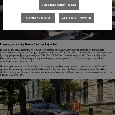
Ustawienia plików cookie
Odrzuć wszystkie
Zaakceptuj wszystkie
Program gwarancyjny Battery Care i spokój na lata
Blisko 30 lat doświadczenia w produkcji i sprzedaży pojazdów hybrydowych sprawia, że technologie
stosowane przez Toyotę wyróżniają się wysoką niezawodnością i trwałością. Dlatego wszystkie hybrydy oraz
hybrydy plug-in objęte są gwarancją na 5 lat lub 100 000 km* na elementy układu. Ochrona obejmuje
komponenty, w których wystąpią wady wynikające z procesu produkcji lub montażu, pod warunkiem
prawidłowego użytkowania auta.
Gwarancją objęte są m.in. akumulator trakcyjny, główny komputer sterujący, przetwornik oraz falownik
systemu hybrydowego. W modelach elektrycznych Toyota zapewnia 5-letnią ochronę elementów układu
elektrycznego, a dodatkowo gwarantuje utrzymanie co najmniej 70% pojemności akumulatora trakcyjnego przez
8 lat lub 160 000 km*.