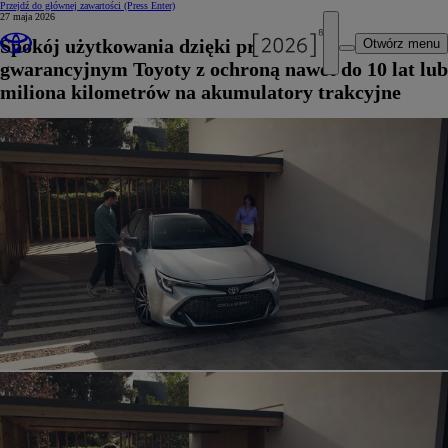
Przejdź do głównej zawartości
(Press Enter)
27 maja 2026
Spokój użytkowania dzięki programom
Otwórz menu
gwarancyjnym Toyoty z ochroną nawet do 10 lat lub
miliona kilometrów na akumulatory trakcyjne