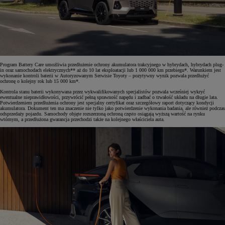
Program Battery Care umożliwia przedłużenie ochrony akumulatora trakcyjnego w hybrydach, hybrydach plug-
in oraz samochodach elektrycznych** aż do 10 lat eksploatacji lub 1 000 000 km przebiegu*. Warunkiem jest
wykonanie kontroli baterii w Autoryzowanym Serwisie Toyoty – pozytywny wynik pozwala przedłużyć
ochronę o kolejny rok lub 15 000 km*.
Kontrola stanu baterii wykonywana przez wykwalifikowanych specjalistów pozwala wcześniej wykryć
ewentualne nieprawidłowości, przywrócić pełną sprawność napędu i zadbać o trwałość układu na długie lata.
Potwierdzeniem przedłużenia ochrony jest specjalny certyfikat oraz szczegółowy raport dotyczący kondycji
akumulatora. Dokument ten ma znaczenie nie tylko jako potwierdzenie wykonania badania, ale również podczas
odsprzedaży pojazdu. Samochody objęte rozszerzoną ochroną często osiągają wyższą wartość na rynku
wtórnym, a przedłużona gwarancja przechodzi także na kolejnego właściciela auta.