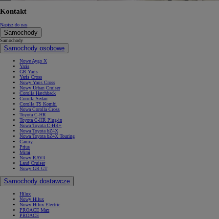
Kontakt
Napisz do nas
Samochody
Samochody
Samochody osobowe
Nowe Aygo X
Yaris
GR Yaris
Yaris Cross
Nowy Yaris Cross
Nowy Urban Cruiser
Corolla Hatchback
Corolla Sedan
Corolla TS Kombi
Nowa Corolla Cross
Toyota C-HR
Toyota C-HR Plug-in
Nowa Toyota C-HR+
Nowa Toyota bZ4X
Nowa Toyota bZ4X Touring
Camry
Prius
Mirai
Nowy RAV4
Land Cruiser
Nowy GR GT
Samochody dostawcze
Hilux
Nowy Hilux
Nowy Hilux Electric
PROACE Max
PROACE