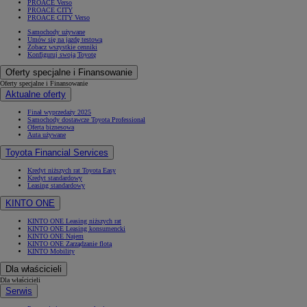
PROACE Verso
PROACE CITY
PROACE CITY Verso
Samochody używane
Umów się na jazdę testową
Zobacz wszystkie cenniki
Konfiguruj swoją Toyotę
Oferty specjalne i Finansowanie
Oferty specjalne i Finansowanie
Aktualne oferty
Finał wyprzedaży 2025
Samochody dostawcze Toyota Professional
Oferta biznesowa
Auta używane
Toyota Financial Services
Kredyt niższych rat Toyota Easy
Kredyt standardowy
Leasing standardowy
KINTO ONE
KINTO ONE Leasing niższych rat
KINTO ONE Leasing konsumencki
KINTO ONE Najem
KINTO ONE Zarządzanie flotą
KINTO Mobility
Dla właścicieli
Dla właścicieli
Serwis