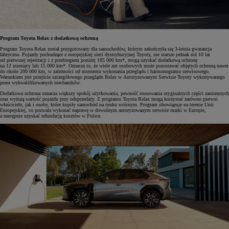
Program Toyota Relax z dodatkową ochroną
Program Toyota Relax został przygotowany dla samochodów, którym zakończyła się 3-letnia gwarancja
fabryczna. Pojazdy pochodzące z europejskiej sieci dystrybucyjnej Toyoty, nie starsze jednak niż 10 lat
od pierwszej rejestracji i z przebiegiem poniżej 185 000 km*, mogą uzyskać dodatkową ochronę
na 12 miesięcy lub 15 000 km*. Oznacza to, że wiele aut osobowych może pozostawać objętych ochroną nawet
do około 200 000 km, w zależności od momentu wykonania przeglądu i harmonogramu serwisowego.
Warunkiem jest przejście szczegółowego przeglądu Relax w Autoryzowanym Serwisie Toyoty wykonywanego
przez wykwalifikowanych mechaników.
Dodatkowa ochrona oznacza większy spokój użytkowania, pewność stosowania oryginalnych części zamiennych
oraz wyższą wartość pojazdu przy odsprzedaży. Z programu Toyota Relax mogą korzystać zarówno pierwsi
właściciele, jak i osoby, które kupiły samochód na rynku wtórnym. Program obowiązuje na terenie Unii
Europejskiej, co pozwala wykonać naprawę w dowolnym autoryzowanym serwisie marki w Europie,
a następnie uzyskać refundację kosztów w Polsce.