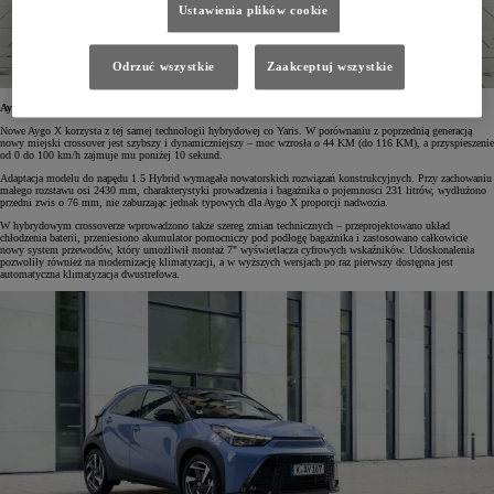
Ustawienia plików cookie
Odrzuć wszystkie
Zaakceptuj wszystkie
Aygo X Hybrid z innowacyjnymi rozwiązaniami konstrukcyjnymi
Nowe Aygo X korzysta z tej samej technologii hybrydowej co Yaris. W porównaniu z poprzednią generacją
nowy miejski crossover jest szybszy i dynamiczniejszy – moc wzrosła o 44 KM (do 116 KM), a przyspieszenie
od 0 do 100 km/h zajmuje mu poniżej 10 sekund.
Adaptacja modelu do napędu 1.5 Hybrid wymagała nowatorskich rozwiązań konstrukcyjnych. Przy zachowaniu
małego rozstawu osi 2430 mm, charakterystyki prowadzenia i bagażnika o pojemności 231 litrów, wydłużono
przedni zwis o 76 mm, nie zaburzając jednak typowych dla Aygo X proporcji nadwozia.
W hybrydowym crossoverze wprowadzono także szereg zmian technicznych – przeprojektowano układ
chłodzenia baterii, przeniesiono akumulator pomocniczy pod podłogę bagażnika i zastosowano całkowicie
nowy system przewodów, który umożliwił montaż 7" wyświetlacza cyfrowych wskaźników. Udoskonalenia
pozwoliły również na modernizację klimatyzacji, a w wyższych wersjach po raz pierwszy dostępna jest
automatyczna klimatyzacja dwustrefowa.