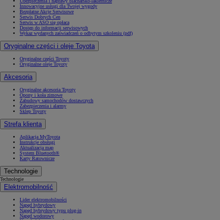
Ubezpieczenia i naprawy blacharsko-lakiernicze
Innowacyjne usługi dla Twojej wygody
Bezpłatne Akcje Serwisowe
Serwis Dobrych Cen
Serwis w ASO się opłaca
Dostęp do informacji serwisowych
Wykaz wydanych zaświadczeń o odbytym szkoleniu (pdf)
Oryginalne części i oleje Toyota
Oryginalne części Toyoty
Oryginalne oleje Toyoty
Akcesoria
Oryginalne akcesoria Toyoty
Opony i koła zimowe
Zabudowy samochodów dostawczych
Zabezpieczenia i alarmy
Sklep Toyoty
Strefa klienta
Aplikacja MyToyota
Instrukcje obsługi
Aktualizacja map
System Bluetooth®
Karty Ratownicze
Technologie
Technologie
Elektromobilność
Lider elektromobilności
Napęd hybrydowy
Napęd hybrydowy typu plug-in
Napęd wodorowy