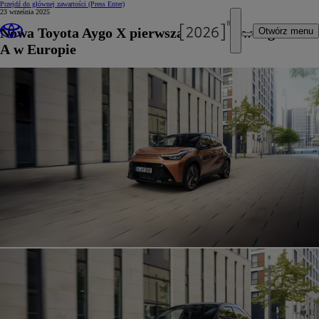
Przejdź do głównej zawartości
(Press Enter)
23 września 2025
Nowa Toyota Aygo X pierwszą hybrydą w segmencie
Otwórz menu
A w Europie