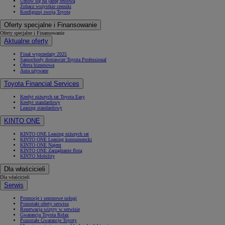
Umów się na jazdę testową
Zobacz wszystkie cenniki
Konfiguruj swoją Toyotę
Oferty specjalne i Finansowanie
Oferty specjalne i Finansowanie
Aktualne oferty
Finał wyprzedaży 2025
Samochody dostawcze Toyota Professional
Oferta biznesowa
Auta używane
Toyota Financial Services
Kredyt niższych rat Toyota Easy
Kredyt standardowy
Leasing standardowy
KINTO ONE
KINTO ONE Leasing niższych rat
KINTO ONE Leasing konsumencki
KINTO ONE Najem
KINTO ONE Zarządzanie flotą
KINTO Mobility
Dla właścicieli
Dla właścicieli
Serwis
Promocje i sezonowe usługi
Pozostałe oferty serwisu
Rezerwacja wizyty w serwisie
Gwarancja Toyota Relax
Pozostałe Gwarancje Toyoty