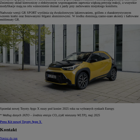
Zmieniony układ kierowniczy z elektrycznym wspomaganiem zapewnia większą precyzję reakcji, a wszystkie
modyfikacje mają na celu wzmocnienie doznań z jazdy przy zachowaniu miejskiego komfortu.
Nadwozie wersji GR SPORT wyróżnia się dwukolorowym lakierowaniem, grillem z charakterystycznym
wzorem kratki oraz frezowanymi felgami aluminiowymi. W środku dominują czarno-szare akcenty i haftowane
emblematy GR.
Sprzedaż nowej Toyoty Aygo X ruszy pod koniec 2025 roku na wybranych rynkach Europy.
* Według danych JATO – średnia emisja CO₂ (cykl mieszany WLTP), maj 2025
Press Kit nowej Toyoty Aygo X
Kontakt
Napisz do nas