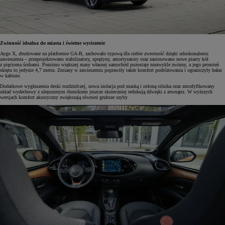
Zwinność idealna do miasta i świetne wyciszenie
Aygo X, zbudowane na platformie GA-B, zachowało typową dla siebie zwrotność dzięki udoskonaleniu
zawieszenia – przeprojektowano stabilizatory, sprężyny, amortyzatory oraz zastosowano nowe piasty kół
z pięcioma śrubami. Pomimo większej masy własnej samochód pozostaje niezwykle zwinny, a jego promień
skrętu to jedynie 4,7 metra. Zmiany w zawieszeniu poprawiły także komfort podróżowania i ograniczyły hałas
w kabinie.
Dodatkowe wygłuszenia deski rozdzielczej, nowa izolacja pod maską i osłoną silnika oraz zmodyfikowany
układ wydechowy z ulepszonym tłumikiem jeszcze skuteczniej redukują dźwięki z zewnątrz. W wyższych
wersjach komfort akustyczny zwiększają również grubsze szyby