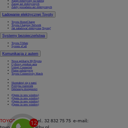
Napęd elektryczny na baterię
Zasięg aut elektrycznych
Zalety posiadania aut elektrycznych
Ładowanie elektrycznej Toyoty
Toyota HomeCharge
Toyota Charging Network
Jak naładować elektryczną Toyotę?
Systemy bezpieczeństwa
Toyota T-Mate
System eCall
Komunikacja z autem
Nowa aplikacja MyToyota
Cyfrowy opiekun auta
Usługi Connected
Płatne subskrypcje
Toyota Connectivity Match
Skontaktuj się z nami
Polityka ciasteczek
Deklaracja dostępności
(Opens in new window)
(Opens in new window)
(Opens in new window)
(Opens in new window)
TOYOTA
TYCHY tel. 32 832 75 75 e-mail:
toyota@toyotatychy.pl