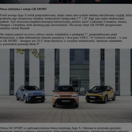
Nowa stylistyka i wersja GR SPORT
Przód nowego Aygo X został przeprojektowany, dzięki czemu auto zyskało bardziej zdecydowany wygląd, który
podkreśla jego dynamiczny charakter. Atrakcyjności dodają także 17" i 18" felgi oraz czarne obramowania
nadkoli. Styl crossovera uzupełnia koncepcja kolorystyczna „mellow spice” z lakierami Cinnamon, Jasmin,
Tarragon i Lavandula, które akcentują jego nowoczesność. Dla nowej wersji GR SPORT przygotowano
unikalny odcień Mustard.
We wnętrzu pojawił się nowy cyfrowy zestaw wskaźników o przekątnej 7", przeprojektowany panel
klimatyzacji, a także elektroniczny hamulec postojowy i dwa porty USB-C. W wyższych wersjach – w tym
w GR SPORT – dostępny jest 10,5" ekran dotykowy w wysokiej rozdzielczości, natomiast standardem
w pozostałych pozostaje ekran 9".
Wersja GR SPORT to najdynamiczniejsza forma miejskiego Aygo X. Odmiana ta otrzymała specjalnie
dostrojone sprężyny śrubowe i amortyzatory, które poprawiają prowadzenie i zmniejszają przechyły nadwozia.