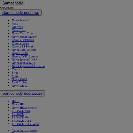
Samochody
Samochody
Samochody osobowe
Nowe Aygo X
Yaris
GR Yaris
Yaris Cross
Nowy Yaris Cross
Nowy Urban Cruiser
Corolla Hatchback
Corolla Sedan
Corolla TS Kombi
Nowa Corolla Cross
Toyota C-HR
Toyota C-HR Plug-in
Nowa Toyota C-HR+
Nowa Toyota bZ4X
Nowa Toyota bZ4X Touring
Camry
Prius
Mirai
Nowy RAV4
Land Cruiser
Nowy GR GT
Samochody dostawcze
Hilux
Nowy Hilux
Nowy Hilux Electric
PROACE Max
PROACE
PROACE Verso
PROACE CITY
PROACE CITY Verso
Samochody używane