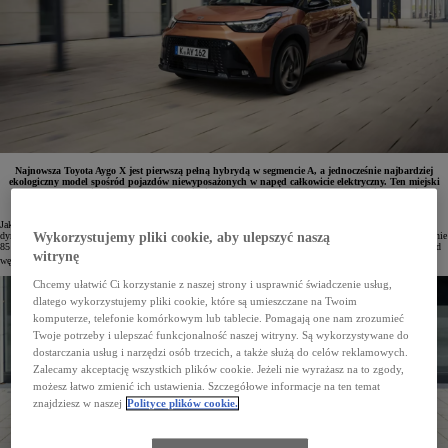
Najnowsza Toyota Aygo X jest pierwszą pełną hybrydą w segmencie A, a jednocześnie najbardziej
ekologiczny model spośród pojazdów niewyposażonych w napęd całkowicie elektryczny. Ten miejski
crossover zyskał więcej mocy, ma lepsze osiągi oraz nowoczesny styl, a gamę uzupełnia dynamiczna
wersja GR SPORT.
Jako pierwszy w pełni hybrydowy model w segmencie A nowa Toyota Aygo X podnosi poprzeczkę, łącząc
dynamiczne prowadzenie z nowoczesnym designem. Dzięki napędowi hybrydowemu samochód emituje jedynie
Wykorzystujemy pliki cookie, aby ulepszyć naszą
85 g CO
/km, co czyni go liderem wśród aut niewymagających ładowania z gniazdka*, a jego całkowity ślad
2
witrynę
węglowy w cyklu życia zmniejszono o 18%.
Chcemy ułatwić Ci korzystanie z naszej strony i usprawnić świadczenie usług,
dlatego wykorzystujemy pliki cookie, które są umieszczane na Twoim
komputerze, telefonie komórkowym lub tablecie. Pomagają one nam zrozumieć
Twoje potrzeby i ulepszać funkcjonalność naszej witryny. Są wykorzystywane do
dostarczania usług i narzędzi osób trzecich, a także służą do celów reklamowych.
Zalecamy akceptację wszystkich plików cookie. Jeżeli nie wyrażasz na to zgody,
możesz łatwo zmienić ich ustawienia. Szczegółowe informacje na ten temat
znajdziesz w naszej
Polityce plików cookie.