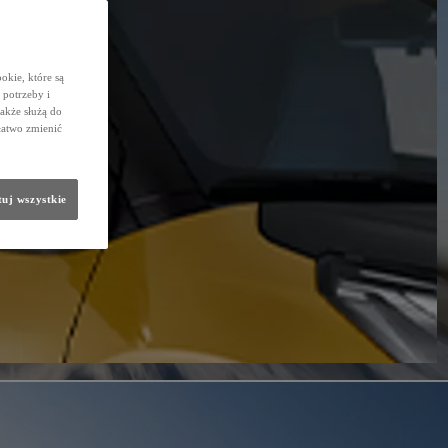
okie, które są
potrzeby i
także służą do
łatwo zmienić
uj wszystkie