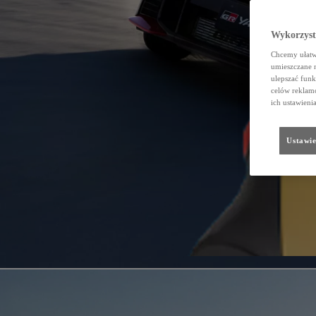
Wykorzystu
Chcemy ułatwi
umieszczane 
ulepszać funk
celów reklamo
ich ustawieni
Ustawie