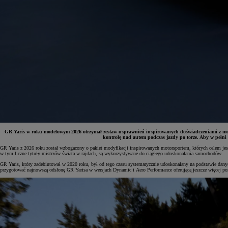
GR Yaris w roku modelowym 2026 otrzymał zestaw usprawnień inspirowanych doświadczeniami z moto
kontrolę nad autem podczas jazdy po torze. Aby w pełni
GR Yaris z 2026 roku został wzbogacony o pakiet modyfikacji inspirowanych motorsportem, których celem je
w tym liczne tytuły mistrzów świata w rajdach, są wykorzystywane do ciągłego udoskonalania samochodów.
Od
81 900 zł
GR Yaris, który zadebiutował w 2020 roku, był od tego czasu systematycznie udoskonalany na podstawie dany
przygotować najnowszą odsłonę GR Yarisa w wersjach Dynamic i Aero Performance oferującą jeszcze więcej po
Yaris Cross
HYBRID