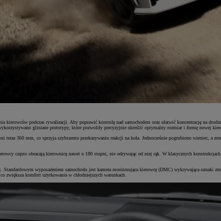
owania kierowców podczas rywalizacji. Aby poprawić kontrolę nad samochodem oraz ułatwić koncentrację na
ykorzystywano gliniane prototypy, które pozwoliły precyzyjnie określić optymalny rozmiar i formę nowej kier
teraz 360 mm, co sprzyja szybszemu przekazywaniu reakcji na koła. Jednocześnie pogrubiono wieniec, a zrezy
rowcy często obracają kierownicę nawet o 180 stopni, nie odrywając od niej rąk. W klasycznych konstrukcja
GR. Standardowym wyposażeniem samochodu jest kamera monitorująca kierowcę (DMC) wykrywająca oznaki zmęc
co zwiększa komfort użytkowania w chłodniejszych warunkach.