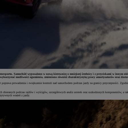
rsportu. Samochód wyposażono w nową kierownicę o mniejszej średnicy i z przyciskami w innym ukł
 wykorzystać możliwości ogumienia, zmieniono również charakterystykę pracy amortyzatorów oraz dost
st poprawa prowadzenia i zwiększenie kontroli nad samochodem podczas jazdy na granicy przyczepności. Zgo
ch zbieranych podczas rajdów i wyścigów, szczegółowych analiz usterek oraz uszkodzonych komponentów, a ta
zytywnych wrażeń z jazdy.