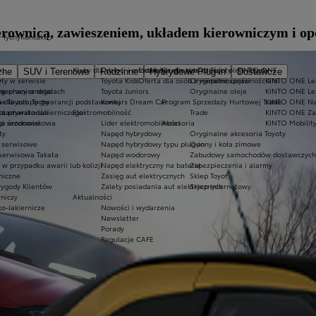
erownicą, zawieszeniem, układem kierowniczym i o
 Tychy
Kontakt
kt
Kluby dla dzieci i młodzieży
Ekobonus dla hybryd Toyoty
Oryginalne części i oleje Toyoty
KINTO ONE
zne
SUV i Terenowe
Rodzinne
Hybrydowe Plug-in
Dostawcze
ty w serwisie
y
Toyota Kids
Oferta dla osób z niepełnosprawnościami
Oryginalne części
KINTO ONE Lea
sy
 mechanicznego
ny pracy w działach
Toyota Juniors
Oryginalne oleje
KINTO ONE Le
a dla aut po gwarancji podstawowej
w Toyota Tychy
Konkurs Dream Car
Program Sprzedaży Hurtowej Trade
KINTO ONE N
blacharsko-lakierniczego
ka prywatności
Elektromobilność
Trade
KINTO ONE Zar
ugi sezonowe
yka środowiskowa
Lider elektromobilności
Akcesoria
KINTO Mobilit
ty
Napęd hybrydowy
Oryginalne akcesoria Toyoty
e serwisowe
Napęd hybrydowy typu plug-in
Opony i koła zimowe
 serwisowa Takata
Napęd wodorowy
Zabudowy samochodów dostawczych
 przypadku awarii lub kolizji
Napęd elektryczny na baterię
Zabezpieczenia i alarmy
niczne
Zasięg aut elektrycznych
Sklep Toyoty
wygody Klientów
Zalety posiadania aut elektrycznych
Sklep internetowy
rniczy
Aktualności
ko-lakiernicze
Nowości i wydarzenia
Newsletter
Porady
Regulacje CAFE