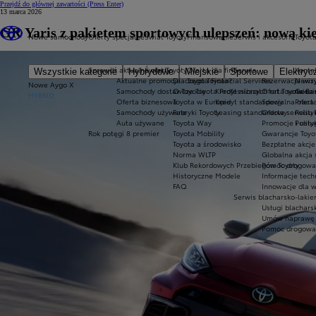
Przejdź do głównej zawartości
(Press Enter)
13 marca 2026
GR Yaris z pakietem sportowych ulepszeń: nową ki
Nowe samochody
Oferty specjalne
Świat Toyoty
Finansowanie
Serwis i akcesoria
Toyota
Sprawdź aktualne oferty
Świat Toyoty
Oferta dla firm
Serwis
Konta
Wszystkie kategorie
Hybrydowe
Miejskie
Sportowe
Elektryc
Aktualne promocje
Dlaczego Toyota?
Toyota Financial Services
Rezerwacja wizy
News
Nowe Aygo X
Samochody dostawcze Toyota Professional
O Toyocie
Kredyt niższych rat Toyota Ea
Oferta serwisu
Godzi
HYBRID
Oferta biznesowa
Toyota w Europie
Kredyt standardowy
Specjalna ofert
Praca 
Samochody używane
Fabryki Toyoty
Leasing standardowy
Oferta serwisu 
Polity
Auta używane
Toyota Way
Promocje i usł
Polit
Rok potęgi 8 premier
Toyota Mobility
Gwarancje Toyo
Toyota a środowisko
Bezpłatne akcj
Norma WLTP
Globalna akcja
Klub Rekordowych Przebiegów Toyoty
Pomoc drogowa w
Historyczne Modele
Informacje tech
FAQ
Innowacje dla 
Serwis blacharsko-lakie
Usługi blachars
Umów naprawę
Pomoc drogowa