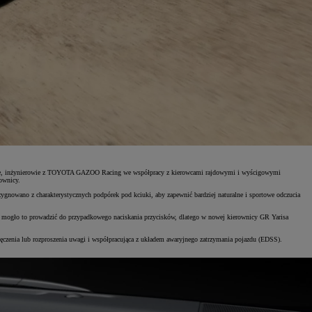
 drodze, inżynierowie z TOYOTA GAZOO Racing we współpracy z kierowcami rajdowymi i wyścigowymi
ownicy.
gnowano z charakterystycznych podpórek pod kciuki, aby zapewnić bardziej naturalne i sportowe odczucia
ch mogło to prowadzić do przypadkowego naciskania przycisków, dlatego w nowej kierownicy GR Yarisa
zenia lub rozproszenia uwagi i współpracująca z układem awaryjnego zatrzymania pojazdu (EDSS).