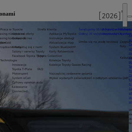
ponami
Praca w Toyocie
Strefa klienta
Świętujemy 35 lat Toyoty w Polsce
Toyota Central Europ
Zarządza
sing niższych rat
Aktualne oferty
Aplikacja MyToyota
Odkryj 35 wyjątkowych ofert
Skontaktuj się z nam
Komfort 
Ak
asing konsumencki
Dołącz do nas
Instrukcje obsługi
pr
Umów się na jazdę testową
Zapytaj 
ajem
Kontakt
Aktualizacja map
Ce
floty
ządzanie flotą
Skontaktuj się z nami
System Bluetooth®
ws
y
Salony i serwisy Toyoty
Karty Ratownicze
mo
Facebook Toyota Tychy
Toyota Collection
Kalkulat
S
Technologie
Kolekcje Toyoty
do
Innowacje
Kolekcje Toyoty Gazoo Racing
To
Toyota T-Mate
FAQ
Pr
Motorsport
Najczęściej zadawane pytania
Of
System eCall
Wykaz wydanych zaświadczeń o odbytym szkoleniu (pdf)
KI
Cyfrowy opiekun auta
fi
Ładowanie
S
Connected
u
in
w
U
si
ja
te