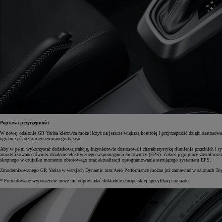
Od
105 300 zł
Corolla Hatchback
HYBRID
Poprawa przyczepności
W nowej odsłonie GR Yarisa kierowca może liczyć na jeszcze większą kontrolę i przyczepność dzięki zastoso
ograniczyć poziom generowanego hałasu.
Aby w pełni wykorzystać dodatkową trakcję, inżynierowie dostosowali charakterystykę tłumienia przednich 
zmodyfikowano również działanie elektrycznego wspomagania kierownicy (EPS). Zakres jego pracy został rozsze
skrętnego w czujniku momentu obrotowego oraz aktualizacji oprogramowania sterującego systemem EPS.
Zmodernizowanego GR Yarisa w wersjach Dynamic oraz Aero Performance można już zamawiać w salonach Toy
* Prezentowane wyposażenie może nie odpowiadać dokładnie europejskiej specyfikacji pojazdu.