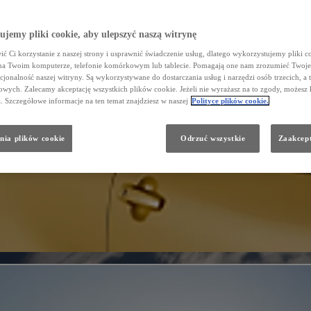
jemy pliki cookie, aby ulepszyć naszą witrynę
ć Ci korzystanie z naszej strony i usprawnić świadczenie usług, dlatego wykorzystujemy pliki co
na Twoim komputerze, telefonie komórkowym lub tablecie. Pomagają one nam zrozumieć Twoje 
cjonalność naszej witryny. Są wykorzystywane do dostarczania usług i narzędzi osób trzecich, a 
wych. Zalecamy akceptację wszystkich plików cookie. Jeżeli nie wyrażasz na to zgody, możesz 
a. Szczegółowe informacje na ten temat znajdziesz w naszej
Polityce plików cookie.
nia plików cookie
Odrzuć wszystkie
Zaakcept