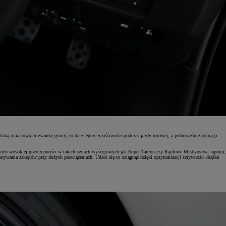
rzną oraz nową mieszankę gumy, co daje lepsze właściwości podczas jazdy torowej, a jednocześnie pomaga
dzo wysokiej przyczepności w takich seriach wyścigowych jak Super Taikyu czy Rajdowe Mistrzostwa Japonii,
nywania zakrętów przy dużych przeciążeniach. Udało się to osiągnąć dzięki optymalizacji sztywności drążka