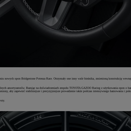
waniu nowych opon Bridgestone Potenza Race. Otrzymały one inny wzór bieżnika, zmienioną konstrukcję wewnęt
i tylnych amortyzatorów. Bazując na doświadczeniach zespołu TOYOTA GAZOO Racing z użytkowania opon o bar
rzony, aby zapewnić stabilniejsze i precyzyjniejsze prowadzenie także podczas intensywnego hamowania i poko
oty.