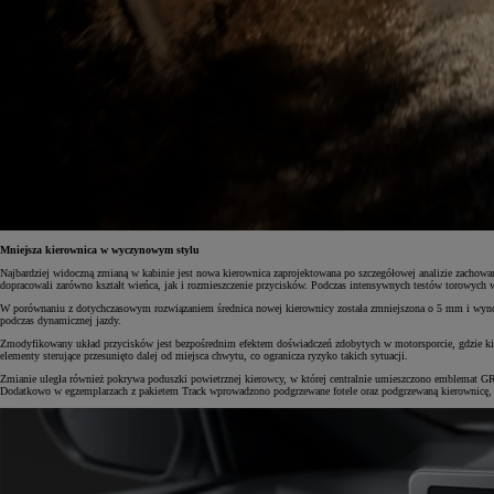
Mniejsza kierownica w wyczynowym stylu
Najbardziej widoczną zmianą w kabinie jest nowa kierownica zaprojektowana po szczegółowej analizie zach
dopracowali zarówno kształt wieńca, jak i rozmieszczenie przycisków. Podczas intensywnych testów torowych w
W porównaniu z dotychczasowym rozwiązaniem średnica nowej kierownicy została zmniejszona o 5 mm i wynosi 
podczas dynamicznej jazdy.
Zmodyfikowany układ przycisków jest bezpośrednim efektem doświadczeń zdobytych w motorsporcie, gdzie kie
elementy sterujące przesunięto dalej od miejsca chwytu, co ogranicza ryzyko takich sytuacji.
Zmianie uległa również pokrywa poduszki powietrznej kierowcy, w której centralnie umieszczono emblemat 
Dodatkowo w egzemplarzach z pakietem Track wprowadzono podgrzewane fotele oraz podgrzewaną kierownicę, 