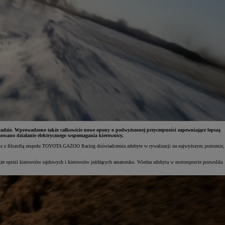
adzie. Wprowadzono także całkowicie nowe opony o podwyższonej przyczepności zapewniające lepszą
osowano działanie elektrycznego wspomagania kierownicy.
dnie z filozofią zespołu TOYOTA GAZOO Racing doświadczenia zdobyte w rywalizacji na najwyższym poziomie,
kże opinii kierowców rajdowych i kierowców jeżdżących amatorsko. Wiedza zdobyta w motorsporcie pozwoliła