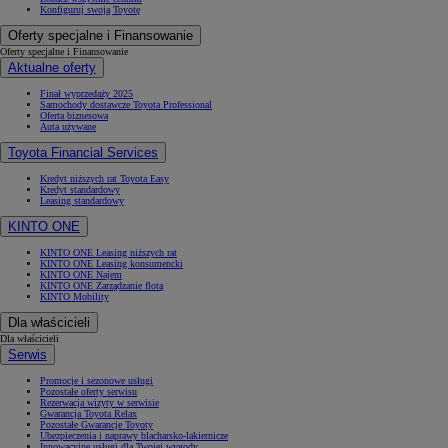
Konfiguruj swoją Toyotę
Oferty specjalne i Finansowanie
Oferty specjalne i Finansowanie
Aktualne oferty
Finał wyprzedaży 2025
Samochody dostawcze Toyota Professional
Oferta biznesowa
Auta używane
Toyota Financial Services
Kredyt niższych rat Toyota Easy
Kredyt standardowy
Leasing standardowy
KINTO ONE
KINTO ONE Leasing niższych rat
KINTO ONE Leasing konsumencki
KINTO ONE Najem
KINTO ONE Zarządzanie flotą
KINTO Mobility
Dla właścicieli
Dla właścicieli
Serwis
Promocje i sezonowe usługi
Pozostałe oferty serwisu
Rezerwacja wizyty w serwisie
Gwarancja Toyota Relax
Pozostałe Gwarancje Toyoty
Ubezpieczenia i naprawy blacharsko-lakiernicze
Innowacyjne usługi dla Twojej wygody