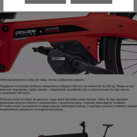
Odlewana aluminiowa rama jest lekka, mocna i pozbawiona spawów.
Wyjątkowo wytrzymała platforma transportowa o długości 850 mm ma ładowność do 100 kg. Można na niej
przewozić nieporęczne, ciężkie ładunki – bezpośrednio na podłodze lub w przystosowanej do tego skrzyni
o pojemności 300 litrów.
Platforma może też służyć do przewozu trojga dzieci lub jednej osoby dorosłej. Służy do tego specjalnie
opracowana skrzynia osobowa z polipropylenu z aluminiową ramą i stopniem ułatwiającym wsiadanie.
W środku mieści się komfortowa kanapa pokryta oddychającą tkaniną, z regulacją wysokości siedziska i pasami
bezpieczeństwa zapinanymi na magnetyczną klamrę.