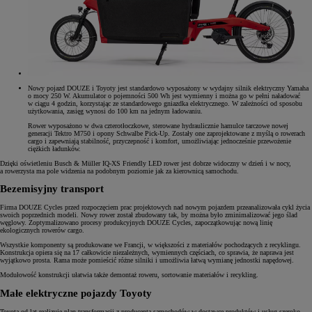
Nowy pojazd DOUZE i Toyoty jest standardowo wyposażony w wydajny silnik elektryczny Yamaha
o mocy 250 W. Akumulator o pojemności 500 Wh jest wymienny i można go w pełni naładować
w ciągu 4 godzin, korzystając ze standardowego gniazdka elektrycznego. W zależności od sposobu
użytkowania, zasięg wynosi do 100 km na jednym ładowaniu.
Rower wyposażono w dwa czterotłoczkowe, sterowane hydraulicznie hamulce tarczowe nowej
generacji Tektro M750 i opony Schwalbe Pick-Up. Zostały one zaprojektowane z myślą o rowerach
cargo i zapewniają stabilność, przyczepność i komfort, umożliwiając jednocześnie przewożenie
ciężkich ładunków.
Dzięki oświetleniu Busch & Müller IQ-XS Friendly LED rower jest dobrze widoczny w dzień i w nocy,
a rowerzysta ma pole widzenia na podobnym poziomie jak za kierownicą samochodu.
Bezemisyjny transport
Firma DOUZE Cycles przed rozpoczęciem prac projektowych nad nowym pojazdem przeanalizowała cykl życia
swoich poprzednich modeli. Nowy rower został zbudowany tak, by można było zminimalizować jego ślad
węglowy. Zoptymalizowano procesy produkcyjnych DOUZE Cycles, zapoczątkowując nową linię
ekologicznych rowerów cargo.
Wszystkie komponenty są produkowane we Francji, w większości z materiałów pochodzących z recyklingu.
Konstrukcja opiera się na 17 całkowicie niezależnych, wymiennych częściach, co sprawia, że naprawa jest
wyjątkowo prosta. Rama może pomieścić różne silniki i umożliwia łatwą wymianę jednostki napędowej.
Modułowość konstrukcji ułatwia także demontaż roweru, sortowanie materiałów i recykling.
Małe elektryczne pojazdy Toyoty
Toyota od lat realizuje plan transformacji z producenta samochodów w dostawcę produktów i usług szeroko