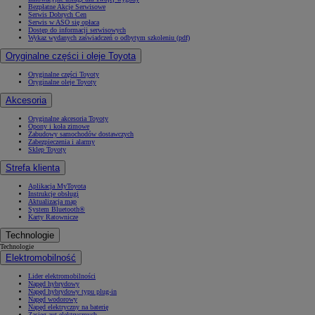
Bezpłatne Akcje Serwisowe
Serwis Dobrych Cen
Serwis w ASO się opłaca
Dostęp do informacji serwisowych
Wykaz wydanych zaświadczeń o odbytym szkoleniu (pdf)
Oryginalne części i oleje Toyota
Oryginalne części Toyoty
Oryginalne oleje Toyoty
Akcesoria
Oryginalne akcesoria Toyoty
Opony i koła zimowe
Zabudowy samochodów dostawczych
Zabezpieczenia i alarmy
Sklep Toyoty
Strefa klienta
Aplikacja MyToyota
Instrukcje obsługi
Aktualizacja map
System Bluetooth®
Karty Ratownicze
Technologie
Technologie
Elektromobilność
Lider elektromobilności
Napęd hybrydowy
Napęd hybrydowy typu plug-in
Napęd wodorowy
Napęd elektryczny na baterię
Zasięg aut elektrycznych