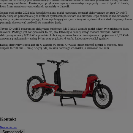
rozumianej mobilności. Doskonałym przykładem tego są małe elektryczne pojazdy z serii C+pod i C+walk,
które firma stopniowo wprowadza do sprzedaży w Japonii.
Jeszcze pod koniec 2021 roku japońskie salony marki rozpoczęły sprzedaż elektrycznego pojazdu C+walkT,
który służy do poruszania się na krótkich dystansach po strefach dla pieszych. Jego atutem są zaawansowane
systemy bezpieczeństwa czynnego, które zapobiegają kolizjom z innymi użytkownikami stref dla pieszych oraz
pomagają dostosować prędkość do warunków jazdy.
Toyota C+walkT przypomina elektryczną hulajnogę. Ma 3 koła i zajmuje mniej więcej tyle miejsca co idący
człowiek. Podłoga jest na wysokości 15 cm, aby łatwo było na niej stanąć osobom starszym. Silnik
elektryczny o mocy 0,35 kW w przednim kole i wyjmowana bateria litowo-jonowa o pojemności 0,27 kWh
zapewniają maksymalny zasięg 14 km przy prędkości 6 km/h. Ładowanie trwa 2,5 godziny.
Dzięki kierownicy skręcającej się w zakresie 90 stopni C+walkT może zakręcać niemal w miejscu. Jego
długość to 700 mm – mniej więcej tyle, co krok dorosłego człowieka, a szerokość 450 mm.
Kontakt
Napisz do nas
Samochody