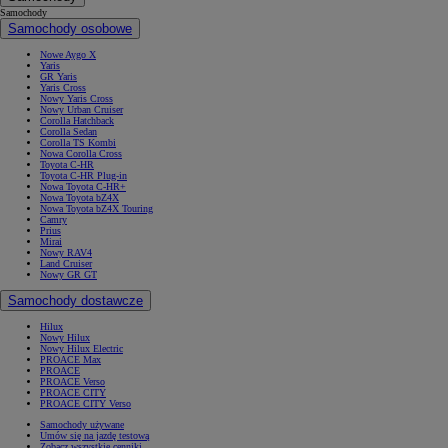
Samochody
Samochody osobowe
Nowe Aygo X
Yaris
GR Yaris
Yaris Cross
Nowy Yaris Cross
Nowy Urban Cruiser
Corolla Hatchback
Corolla Sedan
Corolla TS Kombi
Nowa Corolla Cross
Toyota C-HR
Toyota C-HR Plug-in
Nowa Toyota C-HR+
Nowa Toyota bZ4X
Nowa Toyota bZ4X Touring
Camry
Prius
Mirai
Nowy RAV4
Land Cruiser
Nowy GR GT
Samochody dostawcze
Hilux
Nowy Hilux
Nowy Hilux Electric
PROACE Max
PROACE
PROACE Verso
PROACE CITY
PROACE CITY Verso
Samochody używane
Umów się na jazdę testową
Zobacz wszystkie cenniki