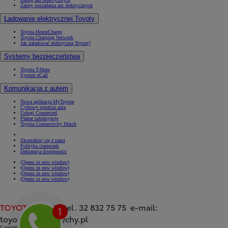
Zalety posiadania aut elektrycznych
Ładowanie elektrycznej Toyoty
Toyota HomeCharge
Toyota Charging Network
Jak naładować elektryczną Toyotę?
Systemy bezpieczeństwa
Toyota T-Mate
System eCall
Komunikacja z autem
Nowa aplikacja MyToyota
Cyfrowy opiekun auta
Usługi Connected
Płatne subskrypcje
Toyota Connectivity Match
Skontaktuj się z nami
Polityka ciasteczek
Deklaracja dostępności
(Opens in new window)
(Opens in new window)
(Opens in new window)
(Opens in new window)
TOYOTA
TYCHY tel. 32 832 75 75 e-mail:
toyota@toyotatychy.pl
Copyright © Toyota 2026