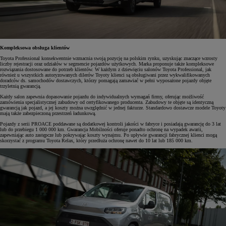
Kompleksowa obsługa klientów
Toyota Professional konsekwentnie wzmacnia swoją pozycję na polskim rynku, uzyskując znaczące wzrosty
liczby rejestracji oraz udziałów w segmencie pojazdów użytkowych. Marka proponuje także kompleksowe
rozwiązania dostosowane do potrzeb klientów. W każdym z dziewięciu salonów Toyota Professional, jak
również u wszystkich autoryzowanych dilerów Toyoty klienci są obsługiwani przez wykwalifikowanych
doradców ds. samochodów dostawczych, którzy pomagają zamawiać w pełni wyposażone pojazdy objęte
trzyletnią gwarancją.
Każdy salon zapewnia dopasowanie pojazdu do indywidualnych wymagań firmy, oferując możliwość
zamówienia specjalistycznej zabudowy od certyfikowanego producenta. Zabudowy te objęte są identyczną
gwarancją jak pojazd, a jej koszty można uwzględnić w jednej fakturze. Standardowo dostawcze modele Toyoty
mają także zabezpieczoną przestrzeń ładunkową.
Pojazdy z serii PROACE poddawane są dodatkowej kontroli jakości w fabryce i posiadają gwarancję do 3 lat
lub do przebiegu 1 000 000 km. Gwarancja Mobilności oferuje ponadto ochronę na wypadek awarii,
zapewniając auto zastępcze lub pokrywając koszty wynajmu. Po upływie gwarancji fabrycznej klienci mogą
skorzystać z programu Toyota Relax, który przedłuża ochronę nawet do 10 lat lub 185 000 km.