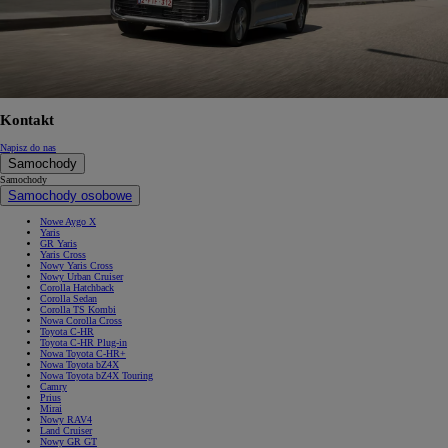
Kontakt
Napisz do nas
Samochody
Samochody
Samochody osobowe
Nowe Aygo X
Yaris
GR Yaris
Yaris Cross
Nowy Yaris Cross
Nowy Urban Cruiser
Corolla Hatchback
Corolla Sedan
Corolla TS Kombi
Nowa Corolla Cross
Toyota C-HR
Toyota C-HR Plug-in
Nowa Toyota C-HR+
Nowa Toyota bZ4X
Nowa Toyota bZ4X Touring
Camry
Prius
Mirai
Nowy RAV4
Land Cruiser
Nowy GR GT