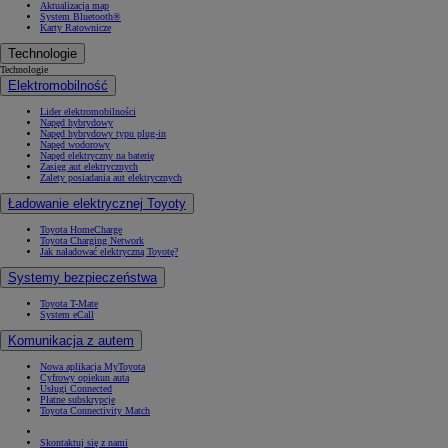
Aktualizacja map
System Bluetooth®
Karty Ratownicze
Technologie
Technologie
Elektromobilność
Lider elektromobilności
Napęd hybrydowy
Napęd hybrydowy typu plug-in
Napęd wodorowy
Napęd elektryczny na baterię
Zasięg aut elektrycznych
Zalety posiadania aut elektrycznych
Ładowanie elektrycznej Toyoty
Toyota HomeCharge
Toyota Charging Network
Jak naładować elektryczną Toyotę?
Systemy bezpieczeństwa
Toyota T-Mate
System eCall
Komunikacja z autem
Nowa aplikacja MyToyota
Cyfrowy opiekun auta
Usługi Connected
Płatne subskrypcje
Toyota Connectivity Match
Skontaktuj się z nami