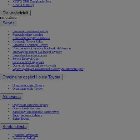
KINTO ONE Zarządzanie flotą
KINTO Mobility
Dla właścicieli
Dla właścicieli
Serwis
Promocje i sezonowe usługi
Pozostałe oferty serwisu
Rezerwacja wizyty w serwisie
Gwarancja Toyota Relax
Pozostałe Gwarancje Toyoty
Ubezpieczenia i naprawy blacharsko-lakiernicze
Innowacyjne usługi dla Twojej wygody
Bezpłatne Akcje Serwisowe
Serwis Dobrych Cen
Serwis w ASO się opłaca
Dostęp do informacji serwisowych
Wykaz wydanych zaświadczeń o odbytym szkoleniu (pdf)
Oryginalne części i oleje Toyota
Oryginalne części Toyoty
Oryginalne oleje Toyoty
Akcesoria
Oryginalne akcesoria Toyoty
Opony i koła zimowe
Zabudowy samochodów dostawczych
Zabezpieczenia i alarmy
Sklep Toyoty
Strefa klienta
Aplikacja MyToyota
Instrukcje obsługi