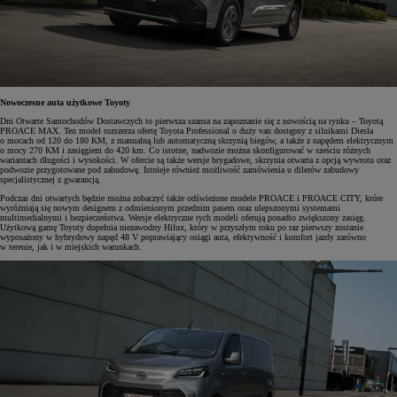
Nowoczesne auta użytkowe Toyoty
Dni Otwarte Samochodów Dostawczych to pierwsza szansa na zapoznanie się z nowością na rynku – Toyotą
PROACE MAX. Ten model rozszerza ofertę Toyota Professional o duży van dostępny z silnikami Diesla
o mocach od 120 do 180 KM, z manualną lub automatyczną skrzynią biegów, a także z napędem elektrycznym
o mocy 270 KM i zasięgiem do 420 km. Co istotne, nadwozie można skonfigurować w sześciu różnych
wariantach długości i wysokości. W ofercie są także wersje brygadowe, skrzynia otwarta z opcją wywrotu oraz
podwozie przygotowane pod zabudowę. Istnieje również możliwość zamówienia u dilerów zabudowy
specjalistycznej z gwarancją.
Podczas dni otwartych będzie można zobaczyć także odświeżone modele PROACE i PROACE CITY, które
wyróżniają się nowym designem z odmienionym przednim pasem oraz ulepszonymi systemami
multimedialnymi i bezpieczeństwa. Wersje elektryczne tych modeli oferują ponadto zwiększony zasięg.
Użytkową gamę Toyoty dopełnia niezawodny Hilux, który w przyszłym roku po raz pierwszy zostanie
wyposażony w hybrydowy napęd 48 V poprawiający osiągi auta, efektywność i komfort jazdy zarówno
w terenie, jak i w miejskich warunkach.