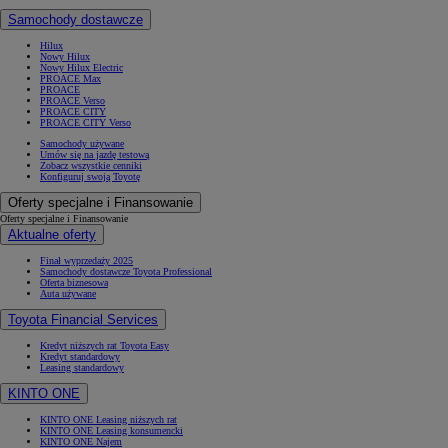
Samochody dostawcze
Hilux
Nowy Hilux
Nowy Hilux Electric
PROACE Max
PROACE
PROACE Verso
PROACE CITY
PROACE CITY Verso
Samochody używane
Umów się na jazdę testową
Zobacz wszystkie cenniki
Konfiguruj swoją Toyotę
Oferty specjalne i Finansowanie
Oferty specjalne i Finansowanie
Aktualne oferty
Finał wyprzedaży 2025
Samochody dostawcze Toyota Professional
Oferta biznesowa
Auta używane
Toyota Financial Services
Kredyt niższych rat Toyota Easy
Kredyt standardowy
Leasing standardowy
KINTO ONE
KINTO ONE Leasing niższych rat
KINTO ONE Leasing konsumencki
KINTO ONE Najem