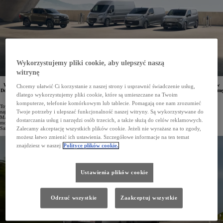
Wykorzystujemy pliki cookie, aby ulepszyć naszą
witrynę
We wszystkich salonach Toyoty oraz Toyota Professional w Polsce startują Dni Otwarte Samochodów
Chcemy ułatwić Ci korzystanie z naszej strony i usprawnić świadczenie usług,
Dostawczych, które potrwają do 5 października. Klienci po raz pierwszy będą mogli zobaczyć całą gamę
dlatego wykorzystujemy pliki cookie, które są umieszczane na Twoim
aut z rodziny PROACE, w tym najnowszy model PROACE MAX.
komputerze, telefonie komórkowym lub tablecie. Pomagają one nam zrozumieć
Toyota Professional może uznać rok 2024 za wyjątkowy. Przede wszystkim marka odnowiła cieszące się
Twoje potrzeby i ulepszać funkcjonalność naszej witryny. Są wykorzystywane do
największą popularnością modele PROACE CITY i PROACE, a także wzbogaciła ofertę o vana PROACE
MAX, który stanowi debiut Toyoty w kategorii największych pojazdów dostawczych. Pełną gamę nowych
dostarczania usług i narzędzi osób trzecich, a także służą do celów reklamowych.
modeli, wraz z niezawodnym pick-upem Toyotą Hilux, można obejrzeć podczas trwających Dni Otwartych
Samochodów Dostawczych.
Zalecamy akceptację wszystkich plików cookie. Jeżeli nie wyrażasz na to zgody,
możesz łatwo zmienić ich ustawienia. Szczegółowe informacje na ten temat
znajdziesz w naszej
Polityce plików cookie.
Ustawienia plików cookie
Odrzuć wszystkie
Zaakceptuj wszystkie