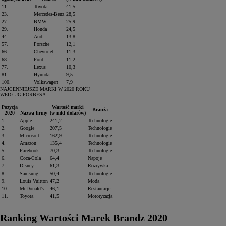
11.
Toyota
41,5
23.
Mercedes‑Benz
28,5
27.
BMW
25,9
29.
Honda
24,5
44.
Audi
13,8
57.
Porsche
12,1
66.
Chevrolet
11,3
68.
Ford
11,2
77.
Lexus
10,3
81.
Hyundai
9,5
100.
Volkswagen
7,9
NAJCENNIEJSZE MARKI W 2020 ROKU
WEDŁUG FORBESA
Pozycja
Wartość marki
Branża
2020
Nazwa firmy
(w mld dolarów)
1.
Apple
241,2
Technologie
2.
Google
207,5
Technologie
3.
Microsoft
162,9
Technologie
4.
Amazon
135,4
Technologie
5.
Facebook
70,3
Technologie
Od
81 900 zł
6.
Coca‑Cola
64,4
Napoje
7.
Disney
61,3
Rozrywka
Yaris Cross
8.
Samsung
50,4
Technologie
HYBRID
9.
Louis Vuitton
47,2
Moda
10.
McDonald’s
46,1
Restauracje
11.
Toyota
41,5
Motoryzacja
Ranking Wartości Marek Brandz 2020