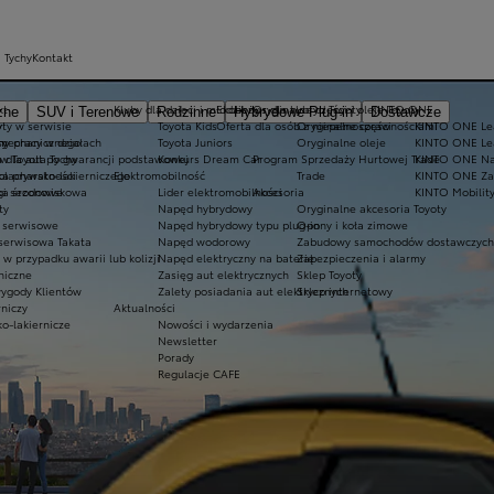
 Tychy
Kontakt
kt
Kluby dla dzieci i młodzieży
Ekobonus dla hybryd Toyoty
Oryginalne części i oleje Toyoty
KINTO ONE
zne
SUV i Terenowe
Rodzinne
Hybrydowe Plug-in
Dostawcze
ty w serwisie
y
Toyota Kids
Oferta dla osób z niepełnosprawnościami
Oryginalne części
KINTO ONE Lea
sy
 mechanicznego
ny pracy w działach
Toyota Juniors
Oryginalne oleje
KINTO ONE Le
a dla aut po gwarancji podstawowej
w Toyota Tychy
Konkurs Dream Car
Program Sprzedaży Hurtowej Trade
KINTO ONE N
blacharsko-lakierniczego
ka prywatności
Elektromobilność
Trade
KINTO ONE Zar
ugi sezonowe
yka środowiskowa
Lider elektromobilności
Akcesoria
KINTO Mobilit
ty
Napęd hybrydowy
Oryginalne akcesoria Toyoty
e serwisowe
Napęd hybrydowy typu plug-in
Opony i koła zimowe
 serwisowa Takata
Napęd wodorowy
Zabudowy samochodów dostawczych
 przypadku awarii lub kolizji
Napęd elektryczny na baterię
Zabezpieczenia i alarmy
niczne
Zasięg aut elektrycznych
Sklep Toyoty
wygody Klientów
Zalety posiadania aut elektrycznych
Sklep internetowy
rniczy
Aktualności
ko-lakiernicze
Nowości i wydarzenia
Newsletter
Porady
Regulacje CAFE