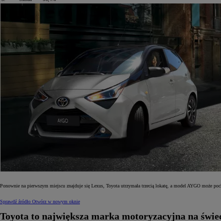
Od
105 300 zł
Corolla Hatchback
HYBRID
Ponownie na pierwszym miejscu znajduje się Lexus, Toyota utrzymała trzecią lokatę, a model AYGO może poc
Sprawdź źródło
Otwórz w nowym oknie
Toyota to największa marka motoryzacyjna na świec