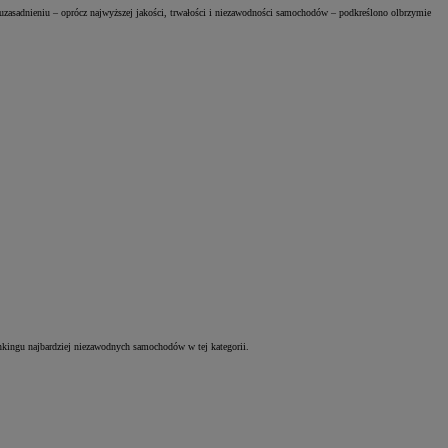
uzasadnieniu – oprócz najwyższej jakości, trwałości i niezawodności samochodów – podkreślono olbrzymie
ankingu najbardziej niezawodnych samochodów w tej kategorii.