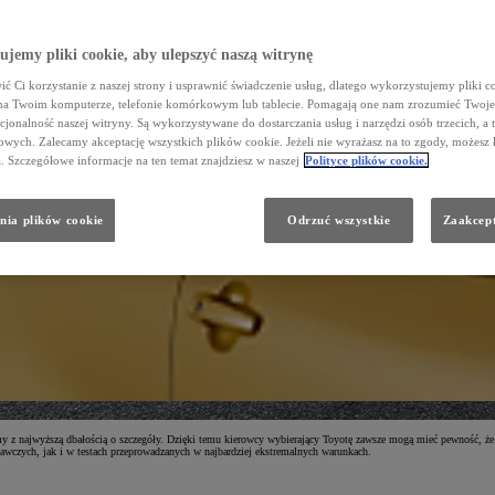
jemy pliki cookie, aby ulepszyć naszą witrynę
ć Ci korzystanie z naszej strony i usprawnić świadczenie usług, dlatego wykorzystujemy pliki co
na Twoim komputerze, telefonie komórkowym lub tablecie. Pomagają one nam zrozumieć Twoje 
cjonalność naszej witryny. Są wykorzystywane do dostarczania usług i narzędzi osób trzecich, a 
wych. Zalecamy akceptację wszystkich plików cookie. Jeżeli nie wyrażasz na to zgody, możesz 
a. Szczegółowe informacje na ten temat znajdziesz w naszej
Polityce plików cookie.
nia plików cookie
Odrzuć wszystkie
Zaakcept
ymy z najwyższą dbałością o szczegóły. Dzięki temu kierowcy wybierający Toyotę zawsze mogą mieć pewność, że
awczych, jak i w testach przeprowadzanych w najbardziej ekstremalnych warunkach.