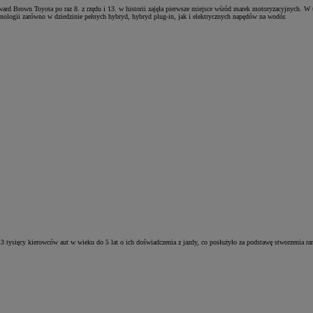
d Brown Toyota po raz 8. z rzędu i 13. w historii zajęła pierwsze miejsce wśród marek motoryzacyjnych. W 
ologii zarówno w dziedzinie pełnych hybryd, hybryd plug‑in, jak i elektrycznych napędów na wodór.
3 tysięcy kierowców aut w wieku do 5 lat o ich doświadczenia z jazdy, co posłużyło za podstawę stworzenia r