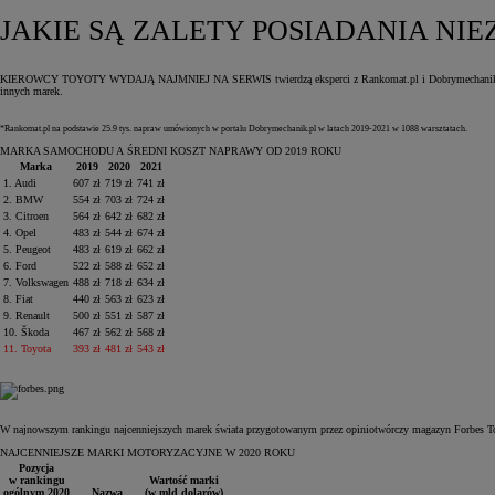
JAKIE SĄ ZALETY POSIADANIA N
KIEROWCY TOYOTY WYDAJĄ NAJMNIEJ NA SERWIS twierdzą eksperci z Rankomat.pl i Dobrymechanik.pl. Wedłu
innych marek.
*Rankomat.pl na podstawie 25.9 tys. napraw umówionych w portalu Dobrymechanik.pl w latach 2019‑2021 w 1088 warsztatach.
MARKA SAMOCHODU A ŚREDNI KOSZT NAPRAWY OD 2019 ROKU
Marka
2019
2020
2021
1. Audi
607 zł
719 zł
741 zł
2. BMW
554 zł
703 zł
724 zł
3. Citroen
564 zł
642 zł
682 zł
4. Opel
483 zł
544 zł
674 zł
5. Peugeot
483 zł
619 zł
662 zł
6. Ford
522 zł
588 zł
652 zł
7. Volkswagen
488 zł
718 zł
634 zł
8. Fiat
440 zł
563 zł
623 zł
9. Renault
500 zł
551 zł
587 zł
10. Škoda
467 zł
562 zł
568 zł
11. Toyota
393 zł
481 zł
543 zł
W najnowszym rankingu najcenniejszych marek świata przygotowanym przez opiniotwórczy magazyn Forbes Toyo
NAJCENNIEJSZE MARKI MOTORYZACYJNE W 2020 ROKU
Pozycja
w rankingu
Wartość marki
ogólnym 2020
Nazwa
(w mld dolarów)