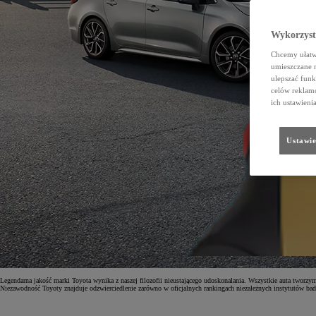
Wykorzystu
Chcemy ułatwi
umieszczane 
ulepszać funk
celów reklamo
ich ustawieni
Ustawie
Legendarna jakość marki Toyota wynika z naszej filozofii nieustającego udoskonalania. Wszystkie auta tworz
Niezawodność Toyoty znajduje odzwierciedlenie zarówno w oficjalnych rankingach niezależnych instytutów bad