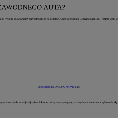
IEZAWODNEGO AUTA?
g opracowania* przygotowanego na podstawie danych z portalu Dobrymechanik.pl, w latach 2019‑2021 śr
Sprawdź źródło
Otwórz w nowym oknie
ta nieustannie zajmuje najwyższą lokatę w branży motoryzacyjnej, a w ogólnym zestawieniu uplasowała się n