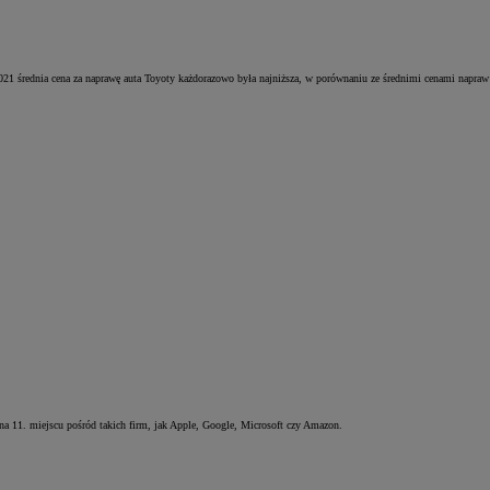
ednia cena za naprawę auta Toyoty każdorazowo była najniższa, w porównaniu ze średnimi cenami napraw
a 11. miejscu pośród takich firm, jak Apple, Google, Microsoft czy Amazon.