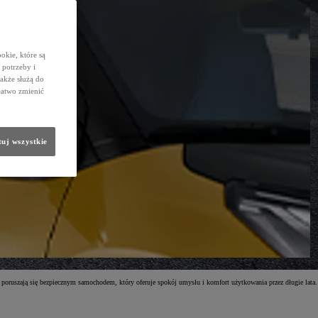
okie, które są
potrzeby i
także służą do
łatwo zmienić
uj wszystkie
 poruszają się bezpiecznym samochodem, który oferuje spokój umysłu i komfort użytkowania przez długie lata.