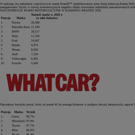
W rankingu stu najbardziej wartościowych marek BrandZ™ opublikowanym przez firmę badawczą Kantar Millwar
zaangażowanie Toyoty w rozwój niskoemisyjnych napędów dzięki stosowaniu najbardziej zaawansowanych techn
NAJCENNIEJSZE MARKI MOTORYZACYJNE W RANKINGU BRANDZ 2020
Wartość marki w 2020 r.
Pozycja
Marka
(w mld dolarów)
1.
Toyota
28,388
2.
Mercedes‑Benz
21,349
3.
BMW
20,517
4.
Tesla
11,350
5.
Ford
10,067
6
Honda
9,974
7.
Nissan
8,658
8.
Audi
7,334
9.
Volkswagen
6,462
10.
Porsche
5,606
Największy brytyjski portal, który od ponad 40 lat pomaga klientom w podjęciu decyzji zakupowych, zapytał 1
Pozycja
Marka
Wynik
1.
Lexus
98,7%
2.
Mitsubishi
97,9%
3.
Toyota
97,7%
4.
Mini
96,8%
5.
Škoda
96,4%