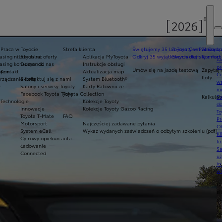
Praca w Toyocie
Strefa klienta
Świętujemy 35 lat Toyoty w Polsce
Toyota Central Europ
Zarządza
sing niższych rat
Aktualne oferty
Aplikacja MyToyota
Odkryj 35 wyjątkowych ofert
Skontaktuj się z nam
Komfort 
Ak
asing konsumencki
Dołącz do nas
Instrukcje obsługi
pr
Umów się na jazdę testową
Zapytaj 
ajem
Kontakt
Aktualizacja map
Ce
floty
ządzanie flotą
Skontaktuj się z nami
System Bluetooth®
ws
y
Salony i serwisy Toyoty
Karty Ratownicze
mo
Facebook Toyota Tychy
Toyota Collection
Kalkulat
S
Technologie
Kolekcje Toyoty
do
Innowacje
Kolekcje Toyoty Gazoo Racing
To
Toyota T-Mate
FAQ
Pr
Motorsport
Najczęściej zadawane pytania
Of
System eCall
Wykaz wydanych zaświadczeń o odbytym szkoleniu (pdf)
KI
Cyfrowy opiekun auta
fi
Ładowanie
S
Connected
u
in
w
U
si
ja
te