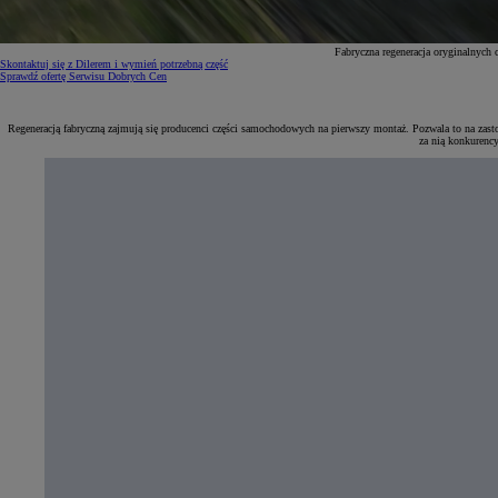
Fabryczna regeneracja oryginalnych
Skontaktuj się z Dilerem i wymień potrzebną część
Sprawdź ofertę Serwisu Dobrych Cen
Regeneracją fabryczną zajmują się producenci części samochodowych na pierwszy montaż. Pozwala to na zasto
za nią konkurenc