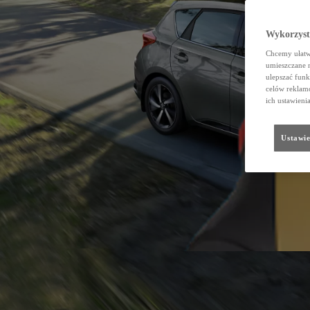
Wykorzystu
Chcemy ułatwi
umieszczane 
ulepszać funk
celów reklamo
ich ustawieni
Ustawie