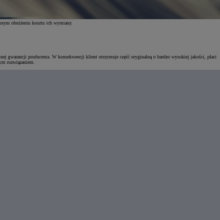
esnym obniżeniu kosztu ich wymiany.
ej gwarancji producenta. W konsekwencji klient otrzymuje część oryginalną o bardzo wysokiej jakości, płaci
nym rozwiązaniem.