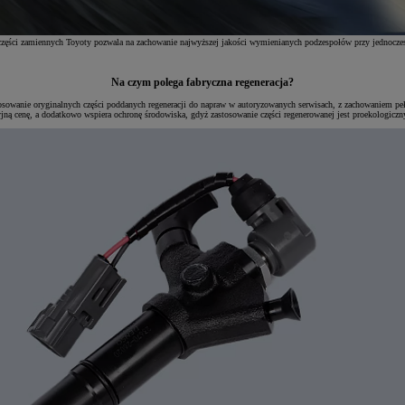
 części zamiennych Toyoty pozwala na zachowanie najwyższej jakości wymienianych podzespołów przy jednocz
Na czym polega fabryczna regeneracja?
sowanie oryginalnych części poddanych regeneracji do napraw w autoryzowanych serwisach, z zachowaniem pełn
yjną cenę, a dodatkowo wspiera ochronę środowiska, gdyż zastosowanie części regenerowanej jest proekologicz