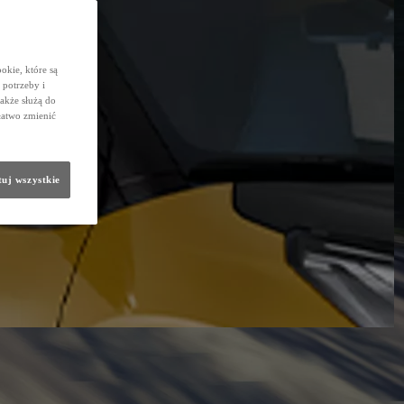
okie, które są
potrzeby i
także służą do
łatwo zmienić
uj wszystkie