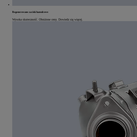
Regenerowane zaciski hamulcowe
Wysoka skuteczność. Obniżone ceny. Dowiedz się więcej.