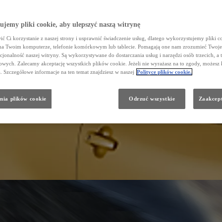
jemy pliki cookie, aby ulepszyć naszą witrynę
ć Ci korzystanie z naszej strony i usprawnić świadczenie usług, dlatego wykorzystujemy pliki co
na Twoim komputerze, telefonie komórkowym lub tablecie. Pomagają one nam zrozumieć Twoje 
cjonalność naszej witryny. Są wykorzystywane do dostarczania usług i narzędzi osób trzecich, a 
wych. Zalecamy akceptację wszystkich plików cookie. Jeżeli nie wyrażasz na to zgody, możesz 
a. Szczegółowe informacje na ten temat znajdziesz w naszej
Polityce plików cookie.
nia plików cookie
Odrzuć wszystkie
Zaakcept