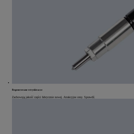
Regenerowane wtryskiwacze
Od
81 900 zł
Zachowują jakość części fabrycznie nowej. Atrakcyjne ceny. Sprawdź.
Yaris Cross
HYBRID