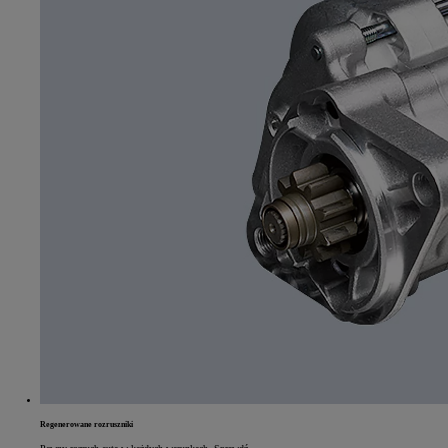
Od
105 300 zł
Corolla Hatchback
HYBRID
Regenerowane rozruszniki