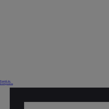
Od
105 300 zł
Corolla Hatchback
HYBRID
Przejdź do
konfiguratora