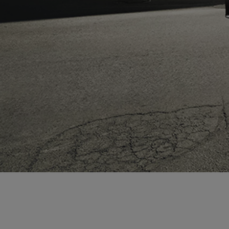
Od
81 900 zł
Yaris Cross
HYBRID