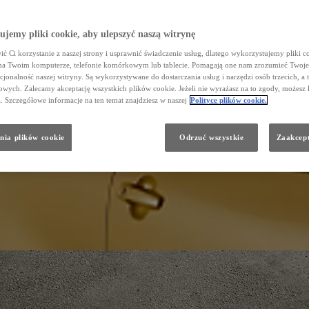
jemy pliki cookie, aby ulepszyć naszą witrynę
ć Ci korzystanie z naszej strony i usprawnić świadczenie usług, dlatego wykorzystujemy pliki co
na Twoim komputerze, telefonie komórkowym lub tablecie. Pomagają one nam zrozumieć Twoje 
cjonalność naszej witryny. Są wykorzystywane do dostarczania usług i narzędzi osób trzecich, a 
wych. Zalecamy akceptację wszystkich plików cookie. Jeżeli nie wyrażasz na to zgody, możesz 
a. Szczegółowe informacje na ten temat znajdziesz w naszej
Polityce plików cookie.
nia plików cookie
Odrzuć wszystkie
Zaakcept