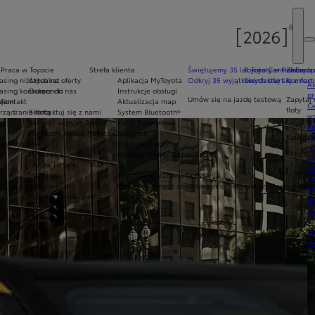
Praca w Toyocie
Strefa klienta
Świętujemy 35 lat Toyoty w Polsce
Toyota Central Europ
Zarządza
sing niższych rat
Aktualne oferty
Aplikacja MyToyota
Odkryj 35 wyjątkowych ofert
Skontaktuj się z nam
Komfort 
Ak
asing konsumencki
Dołącz do nas
Instrukcje obsługi
pr
Umów się na jazdę testową
Zapytaj 
ajem
Kontakt
Aktualizacja map
Ce
floty
ządzanie flotą
Skontaktuj się z nami
System Bluetooth®
ws
y
Salony i serwisy Toyoty
Karty Ratownicze
mo
Facebook Toyota Tychy
Toyota Collection
Kalkulat
S
Technologie
Kolekcje Toyoty
do
Innowacje
Kolekcje Toyoty Gazoo Racing
To
Toyota T-Mate
FAQ
Pr
Motorsport
Najczęściej zadawane pytania
Of
System eCall
Wykaz wydanych zaświadczeń o odbytym szkoleniu (pdf)
KI
Cyfrowy opiekun auta
fi
Ładowanie
S
Connected
u
in
w
U
si
ja
te