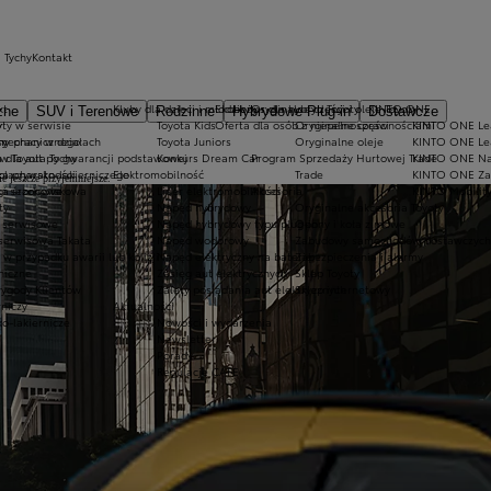
 Tychy
Kontakt
kt
Kluby dla dzieci i młodzieży
Ekobonus dla hybryd Toyoty
Oryginalne części i oleje Toyoty
KINTO ONE
zne
SUV i Terenowe
Rodzinne
Hybrydowe Plug-in
Dostawcze
ty w serwisie
y
Toyota Kids
Oferta dla osób z niepełnosprawnościami
Oryginalne części
KINTO ONE Lea
sy
 mechanicznego
ny pracy w działach
Toyota Juniors
Oryginalne oleje
KINTO ONE Le
a dla aut po gwarancji podstawowej
w Toyota Tychy
Konkurs Dream Car
Program Sprzedaży Hurtowej Trade
KINTO ONE N
blacharsko-lakierniczego
ka prywatności
Elektromobilność
Trade
KINTO ONE Zar
e jeszcze przyjemniejsze.
ugi sezonowe
yka środowiskowa
Lider elektromobilności
Akcesoria
KINTO Mobilit
ty
Napęd hybrydowy
Oryginalne akcesoria Toyoty
e serwisowe
Napęd hybrydowy typu plug-in
Opony i koła zimowe
 serwisowa Takata
Napęd wodorowy
Zabudowy samochodów dostawczych
 przypadku awarii lub kolizji
Napęd elektryczny na baterię
Zabezpieczenia i alarmy
niczne
Zasięg aut elektrycznych
Sklep Toyoty
wygody Klientów
Zalety posiadania aut elektrycznych
Sklep internetowy
rniczy
Aktualności
ko-lakiernicze
Nowości i wydarzenia
Newsletter
Porady
Regulacje CAFE