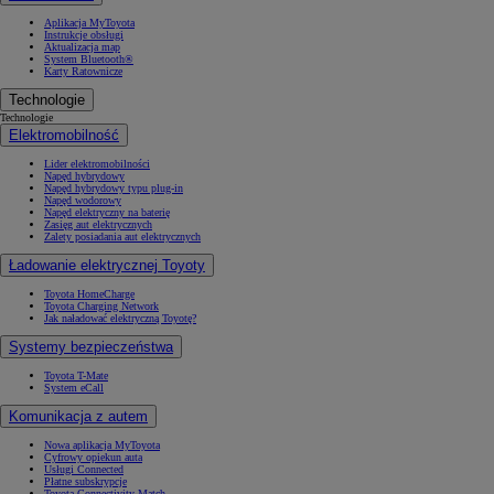
Aplikacja MyToyota
Instrukcje obsługi
Aktualizacja map
System Bluetooth®
Karty Ratownicze
Technologie
Technologie
Elektromobilność
Lider elektromobilności
Napęd hybrydowy
Napęd hybrydowy typu plug-in
Napęd wodorowy
Napęd elektryczny na baterię
Zasięg aut elektrycznych
Zalety posiadania aut elektrycznych
Ładowanie elektrycznej Toyoty
Toyota HomeCharge
Toyota Charging Network
Jak naładować elektryczną Toyotę?
Systemy bezpieczeństwa
Toyota T-Mate
System eCall
Komunikacja z autem
Nowa aplikacja MyToyota
Cyfrowy opiekun auta
Usługi Connected
Płatne subskrypcje
Toyota Connectivity Match