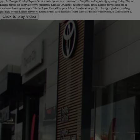
pojazdu. Dostępność usługi Express Service może być różna w zależności od Stacji Dealerskiej, oferującej usługę. Usługa Toyota
Express Service nie stanowi oferty w rozumieniu Kodeksu Cywilnego. Szczegóły usługi Toyota Express Service dostępne są
u wybranych Autoryzowanych Dilerów Toyota Central Europe w Polsce. Przedstawione grafiki pokazują poglądowo przebieg
przeglądu w opcji Express Service w autoryzowanej stacji dilerskiej: Toyota Wrocław Bielany Wrocławskie, ul Czekoladowa 10
Click to play video