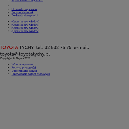
Skontaktuj się z nami
Polityka ciasteczek
Deklaracja dostępności
(Opens in new window)
(Opens in new window)
(Opens in new window)
(Opens in new window)
TOYOTA
TYCHY tel. 32 832 75 75 e-mail:
toyota@toyotatychy.pl
Copyright © Toyota 2026
Informacje prawne
Polityka prywatności
Udostępnianie danych
Przetwarzanie danych osobowych