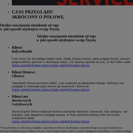
CZAS PRZEGLĄDU
SKRÓCONY O POŁOWĘ
Idealne rozwiązanie niezależnie od tego
w jaki sposób użytkujesz swoją Toyotę.
Idealne rozwiązanie niezależnie od tego
w jaki sposób użytkujesz swoją Toyotę.
Klienci
indywidualni
Czas wolny jest dla każdego bardzo cenny. Dzięki Express Service, pełen przegląd Toyoty, zostanie
przeprowadzony sprawnie w skróconym czasie, a Ty szybciej zajmiesz się tym, co dla Ciebie ważne.
Umów przegląd Express Service
Umów przegląd Express Service
Klienci firmowi
i flotowi
Samochody firmowe powinny jeździć, a nie oczekiwać na zakończenie obsługi. Skrócony czas
przeglądu to doskonała opcja serwisu aut firmowych i flotowych.
Umów przegląd Express Service
Umów przegląd Express Service
Klienci aut
dostawczych
i użytkowych
Toyota Express Service obejmuje również samochody użytkowe i dostawcze. Gdy parkujesz - nie
pracujesz, więc ekspresowy przegląd oznacza, że Twój samochód szybciej wróci do swoich
codziennych zadań.
Umów przegląd Express Service
Umów przegląd Express Service
*Czas potrzebny na wykonanie przeglądu w opcji Express Service nie obejmuje czasu potrzebnego na przeprowadzenie prac
zleconych dodatkowo przez Klienta oraz prac wykraczających poza zakres czynności obsługowych określonych w Instrukcji obsługi