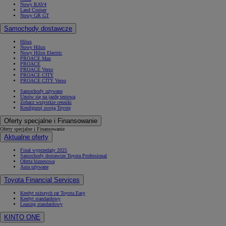
Nowy RAV4
Land Cruiser
Nowy GR GT
Samochody dostawcze
Hilux
Nowy Hilux
Nowy Hilux Electric
PROACE Max
PROACE
PROACE Verso
PROACE CITY
PROACE CITY Verso
Samochody używane
Umów się na jazdę testową
Zobacz wszystkie cenniki
Konfiguruj swoją Toyotę
Oferty specjalne i Finansowanie
Oferty specjalne i Finansowanie
Aktualne oferty
Finał wyprzedaży 2025
Samochody dostawcze Toyota Professional
Oferta biznesowa
Auta używane
Toyota Financial Services
Kredyt niższych rat Toyota Easy
Kredyt standardowy
Leasing standardowy
KINTO ONE