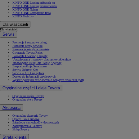
KINTO ONE Leasing niższych rat
KINTO ONE Leasing konsumencki
KINTO ONE Najem
KINTO ONE Zarządzanie flotą
KINTO Mobility
Dla właścicieli
Dla właścicieli
Serwis
Promocje i sezonowe usługi
Pozostałe oferty serwisu
Rezerwacja wizyty w serwisie
Gwarancja Toyota Relax
Pozostałe Gwarancje Toyoty
Ubezpieczenia i naprawy blacharsko-lakiernicze
Innowacyjne usługi dla Twojej wygody
Bezpłatne Akcje Serwisowe
Serwis Dobrych Cen
Serwis w ASO się opłaca
Dostęp do informacji serwisowych
Wykaz wydanych zaświadczeń o odbytym szkoleniu (pdf)
Oryginalne części i oleje Toyota
Oryginalne części Toyoty
Oryginalne oleje Toyoty
Akcesoria
Oryginalne akcesoria Toyoty
Opony i koła zimowe
Zabudowy samochodów dostawczych
Zabezpieczenia i alarmy
Sklep Toyoty
Strefa klienta