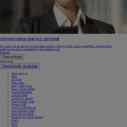
TOYOTA VIDEO SERVICE ADVISOR
Nie mamy nic do ukrycia. W specjalnej aplikacji obejrzysz film video z przeglądu i błyskawicznie
zaakceptujesz koszt ewentualnych prac dodatkowych.
Sprawdź
Samochody
Samochody
Samochody osobowe
Nowe Aygo X
Yaris
GR Yaris
Yaris Cross
Nowy Yaris Cross
Nowy Urban Cruiser
Corolla Hatchback
Corolla Sedan
Corolla TS Kombi
Nowa Corolla Cross
Toyota C-HR
Toyota C-HR Plug-in
Nowa Toyota C-HR+
Nowa Toyota bZ4X
Nowa Toyota bZ4X Touring
Camry
Prius
Mirai