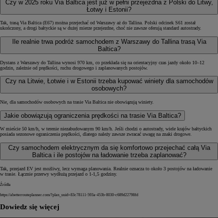
Czy w 2025 roku Via Baltica jest już w pełni przejezdna z Polski do Litwy,
Łotwy i Estonii?
Tak, trasą Via Baltica (E67) można przejechać od Warszawy aż do Tallina. Polski odcinek S61 został
ukończony, a drogi bałtyckie są w dużej mierze przejezdne, choć nie zawsze oferują standard autostrady.
Ile realnie trwa podróż samochodem z Warszawy do Tallina trasą Via
Baltica?
Dystans z Warszawy do Tallina wynosi 970 km, co przekłada się na orientacyjny czas jazdy około 10–12
godzin, zależnie od prędkości, ruchu drogowego i zaplanowanych postojów.
Czy na Litwie, Łotwie i w Estonii trzeba kupować winiety dla samochodów
osobowych?
Nie, dla samochodów osobowych na trasie Via Baltica nie obowiązują winiety.
Jakie obowiązują ograniczenia prędkości na trasie Via Baltica?
W mieście 50 km/h, w terenie niezabudowanym 90 km/h. Jeśli chodzi o autostrady, wiele krajów bałtyckich
posiada sezonowe ograniczenia prędkości, dlatego należy zawsze zwracać uwagę na znaki drogowe.
Czy samochodem elektrycznym da się komfortowo przejechać całą Via
Baltica i ile postojów na ładowanie trzeba zaplanować?
Tak, przejazd EV jest możliwy, lecz wymaga planowania. Realnie oznacza to około 3 postojów na ładowanie
w trasie. Łącznie przerwy wydłużą przejazd o 1-1,5 godziny.
Źródła
https://abetterrouteplanner.com/?plan_uuid=83c78111-593a-453b-8030-c689d22798fd
Dowiedz się więcej