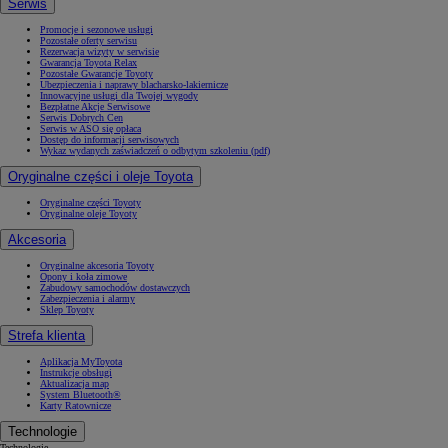
Serwis
Promocje i sezonowe usługi
Pozostałe oferty serwisu
Rezerwacja wizyty w serwisie
Gwarancja Toyota Relax
Pozostałe Gwarancje Toyoty
Ubezpieczenia i naprawy blacharsko-lakiernicze
Innowacyjne usługi dla Twojej wygody
Bezpłatne Akcje Serwisowe
Serwis Dobrych Cen
Serwis w ASO się opłaca
Dostęp do informacji serwisowych
Wykaz wydanych zaświadczeń o odbytym szkoleniu (pdf)
Oryginalne części i oleje Toyota
Oryginalne części Toyoty
Oryginalne oleje Toyoty
Akcesoria
Oryginalne akcesoria Toyoty
Opony i koła zimowe
Zabudowy samochodów dostawczych
Zabezpieczenia i alarmy
Sklep Toyoty
Strefa klienta
Aplikacja MyToyota
Instrukcje obsługi
Aktualizacja map
System Bluetooth®
Karty Ratownicze
Technologie
Technologie