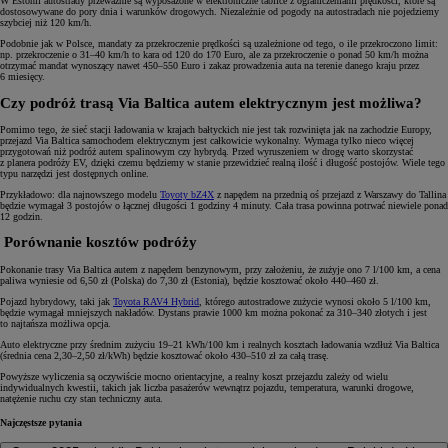
W Estonii autostrady przeważnie są wyposażone w elektroniczne tablice z ograniczeniami prędkości, które są
dostosowywane do pory dnia i warunków drogowych. Niezależnie od pogody na autostradach nie pojedziemy
szybciej niż 120 km/h.
Podobnie jak w Polsce, mandaty za przekroczenie prędkości są uzależnione od tego, o ile przekroczono limit:
np. przekroczenie o 31–40 km/h to kara od 120 do 170 Euro, ale za przekroczenie o ponad 50 km/h można
otrzymać mandat wynoszący nawet 450–550 Euro i zakaz prowadzenia auta na terenie danego kraju przez
6 miesięcy.
Czy podróż trasą Via Baltica autem elektrycznym jest możliwa?
Pomimo tego, że sieć stacji ładowania w krajach bałtyckich nie jest tak rozwinięta jak na zachodzie Europy,
przejazd Via Baltica samochodem elektrycznym jest całkowicie wykonalny. Wymaga tylko nieco więcej
przygotowań niż podróż autem spalinowym czy hybrydą. Przed wyruszeniem w drogę warto skorzystać
z planera podróży EV, dzięki czemu będziemy w stanie przewidzieć realną ilość i długość postojów. Wiele tego
typu narzędzi jest dostępnych online.
Przykładowo: dla najnowszego modelu
Toyoty bZ4X
z napędem na przednią oś przejazd z Warszawy do Tallina
będzie wymagał 3 postojów o łącznej długości 1 godziny 4 minuty. Cała trasa powinna potrwać niewiele ponad
12 godzin.
Porównanie kosztów podróży
Pokonanie trasy Via Baltica autem z napędem benzynowym, przy założeniu, że zużyje ono 7 l/100 km, a cena
paliwa wyniesie od 6,50 zł (Polska) do 7,30 zł (Estonia), będzie kosztować około 440–460 zł.
Pojazd hybrydowy, taki jak
Toyota RAV4 Hybrid
, którego autostradowe zużycie wynosi około 5 l/100 km,
będzie wymagał mniejszych nakładów. Dystans prawie 1000 km można pokonać za 310–340 złotych i jest
to najtańsza możliwa opcja.
Auto elektryczne przy średnim zużyciu 19–21 kWh/100 km i realnych kosztach ładowania wzdłuż Via Baltica
(średnia cena 2,30–2,50 zł/kWh) będzie kosztować około 430–510 zł za całą trasę.
Powyższe wyliczenia są oczywiście mocno orientacyjne, a realny koszt przejazdu zależy od wielu
indywidualnych kwestii, takich jak liczba pasażerów wewnątrz pojazdu, temperatura, warunki drogowe,
natężenie ruchu czy stan techniczny auta.
Najczęstsze pytania