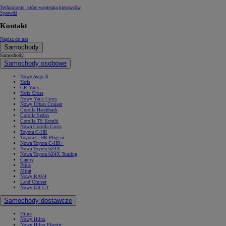
Technologie, które wspierają kierowców
Sprawdź
Kontakt
Napisz do nas
Samochody
Samochody
Samochody osobowe
Nowe Aygo X
Yaris
GR Yaris
Yaris Cross
Nowy Yaris Cross
Nowy Urban Cruiser
Corolla Hatchback
Corolla Sedan
Corolla TS Kombi
Nowa Corolla Cross
Toyota C-HR
Toyota C-HR Plug-in
Nowa Toyota C-HR+
Nowa Toyota bZ4X
Nowa Toyota bZ4X Touring
Camry
Prius
Mirai
Nowy RAV4
Land Cruiser
Nowy GR GT
Samochody dostawcze
Hilux
Nowy Hilux
Nowy Hilux Electric