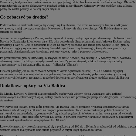
Oznacza to, że dystans ten można pokonać w ciągu jednego dnia, bez konieczności szukania noclegu. Dla osób
poruszających się autem elektrycznym przejazd będzie nieco dłuższy. Orientacyjny czas podróży wraz z liczbą
postojów został podany w dalszej części artykułu.
Co zobaczyć po drodze?
Podróż autem to doskonała okazja, by cieszyć się krajobrazem, zwiedzać we własnym tempie i odkrywać
wyjątkowe, mniej turystyczne miejsca. Kierowcom, którzy nie chcą się spieszyć, Via Baltica oferuje moc
atrakcji po drodze.
Jeszcze zanim wyjedziemy z Polski, warto zajrzeć do Łomży i odbyć spacer po odnowionych bulwarach nad
Narwią. Kilkadziesiąt kilometrów dalej Ełk wita podróżnych długą promenadą nad Jeziorem Ełckim, pełną
restauracji i kafejek. Jest to doskonałe miejsce na przerwę obiadową lub relaks przy wodzie. Bliżej granicy
z Litwą rozciągają się malownicze tereny Suwalskiego Parku Krajobrazowego, który da nam prawdziwy
przedsmak skandynawskiego krajobrazu, pełnego wzgórz, jezior i punktów widokowych.
Po przekroczeniu granicy litewskiej, w leżącym na trasie Kownie, znajdziemy XIV-wieczny zamek warowny
o barwnej historii, w którym niegdyś urzędował król Zygmunt August, a także historyczną starówkę
z reprezentacyjną i najstarszą ulicą miasta – Wileńską (Vilniaus).
Finałem podróży jest Tallin ze swoim Starym Miastem wpisanym na listę UNESCO dzięki najlepiej
zachowanej średniowiecznej starówce w północnej Europie. Jej zwiedzanie, połączone z wizytą w jednej
ze świetnych lokalnych restauracji, może być doskonałym zwieńczeniem długiej podróży trasą Via Baltica.
Dodatkowe opłaty na Via Baltica
Na Litwie, Łotwie i w Estonii dla samochodów osobowych winiety nie są wymagane. Aby uniknąć
dodatkowych nieplanowanych opłat, należy przede wszystkim przestrzegać przepisów drogowych i stosować się
do znaków.
We wszystkich krajach, przez które przebiega Via Baltica, limity prędkości wynoszą standardowe 50 km/h
w terenie zabudowanym i 90 km/h na drogach poza miastem. To, co może zaskoczyć polskich kierowców
na litewskich autostradach, to „sezonowość” ograniczeń prędkości. W okresie letnim, trwającym od kwietnia
do października, limit prędkości wynosi 130 km/h. Z powodu trudnych warunków drogowych w pozostałym
okresie maksymalna dozwolona prędkość to 110 km/h.
Łotewskie autostrady pozwalają poruszać się z prędkością od 100 do 120 km/h w zależności od odcinka, a poza
sezonem letnim maksymalna dozwolona prędkość w całym kraju spada do 90 km/h.