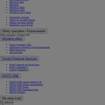
PROACE Max
PROACE
PROACE Verso
PROACE CITY
PROACE CITY Verso
Samochody używane
Umów się na jazdę testową
Zobacz wszystkie cenniki
Konfiguruj swoją Toyotę
Oferty specjalne i Finansowanie
Oferty specjalne i Finansowanie
Aktualne oferty
Finał wyprzedaży 2025
Samochody dostawcze Toyota Professional
Oferta biznesowa
Auta używane
Toyota Financial Services
Kredyt niższych rat Toyota Easy
Kredyt standardowy
Leasing standardowy
KINTO ONE
KINTO ONE Leasing niższych rat
KINTO ONE Leasing konsumencki
KINTO ONE Najem
KINTO ONE Zarządzanie flotą
KINTO Mobility
Dla właścicieli
Dla właścicieli