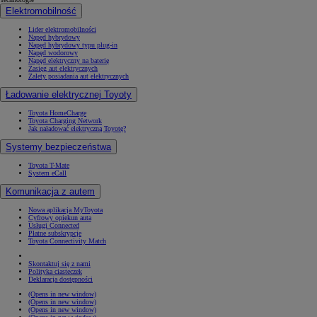
Elektromobilność
Lider elektromobilności
Napęd hybrydowy
Napęd hybrydowy typu plug-in
Napęd wodorowy
Napęd elektryczny na baterię
Zasięg aut elektrycznych
Zalety posiadania aut elektrycznych
Ładowanie elektrycznej Toyoty
Toyota HomeCharge
Toyota Charging Network
Jak naładować elektryczną Toyotę?
Systemy bezpieczeństwa
Toyota T-Mate
System eCall
Komunikacja z autem
Nowa aplikacja MyToyota
Cyfrowy opiekun auta
Usługi Connected
Płatne subskrypcje
Toyota Connectivity Match
Skontaktuj się z nami
Polityka ciasteczek
Deklaracja dostępności
(Opens in new window)
(Opens in new window)
(Opens in new window)