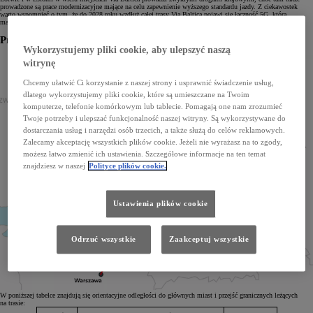
prowadzone są prace modernizacyjne mające na celu zapewnienie wyższego standardu jazdy. Z ciekawostek
warto wspomnieć o tym, że do 2028 roku wzdłuż całej trasy Via Baltica pojawi się łączność 5G, która
ma za zadanie ułatwić podróż pojazdami autonomicznymi.
Przebieg trasy Via Baltica:
Wykorzystujemy pliki cookie, aby ulepszyć naszą
witrynę
Chcemy ułatwić Ci korzystanie z naszej strony i usprawnić świadczenie usług,
dlatego wykorzystujemy pliki cookie, które są umieszczane na Twoim
komputerze, telefonie komórkowym lub tablecie. Pomagają one nam zrozumieć
Twoje potrzeby i ulepszać funkcjonalność naszej witryny. Są wykorzystywane do
dostarczania usług i narzędzi osób trzecich, a także służą do celów reklamowych.
Zalecamy akceptację wszystkich plików cookie. Jeżeli nie wyrażasz na to zgody,
możesz łatwo zmienić ich ustawienia. Szczegółowe informacje na ten temat
znajdziesz w naszej
Polityce plików cookie.
Ustawienia plików cookie
Odrzuć wszystkie
Zaakceptuj wszystkie
W poniższej tabelce znajdują się orientacyjne odległości do głównych miast i przejść granicznych leżących
na trasie: