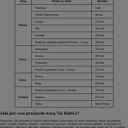
Kraj
Punkt na trasie
Dystans
Warszawa
Start
Ostrów Mazowiecka
90 km
Łomża
135 km
Polska
Ełk
185 km
Suwałki
255 km
Budzisko (przejście graniczne Polska – Litwa)
280 km
Mariampol
310 km
Kowno
365 km
Litwa
Poniewież
455 km
Przejście graniczne Litwa – Łotwa
525 km
Bowsk
550 km
Łotwa
Ryga
615 km
Przejście graniczne Łotwa – Estonia
795 km
Estonia
Parnawa
870 km
Tallin
950–970 km
Jaki jest czas przejazdu trasą Via Baltica?
Szacowany czas przejazdu to kwestia indywidualna, która zależy od wielu czynników, takich jak prędkość
jazdy, warunki drogowe, długość i częstotliwość postojów. Realistycznie można zakładać, że dla kierowcy
ruszającego z Warszawy cała trasa, włącznie z kilkoma postojami, nie powinna zająć więcej niż 10–12 godzin.