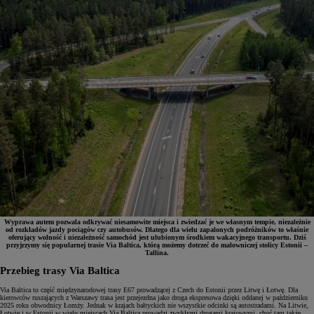
Wyprawa autem pozwala odkrywać niesamowite miejsca i zwiedzać je we własnym tempie, niezależnie
od rozkładów jazdy pociągów czy autobusów. Dlatego dla wielu zapalonych podróżników to właśnie
oferujący wolność i niezależność samochód jest ulubionym środkiem wakacyjnego transportu. Dziś
przyjrzymy się popularnej trasie Via Baltica, którą możemy dotrzeć do malowniczej stolicy Estonii –
Tallina.
Przebieg trasy Via Baltica
Via Baltica to część międzynarodowej trasy E67 prowadzącej z Czech do Estonii przez Litwę i Łotwę. Dla
kierowców ruszających z Warszawy trasa jest przejezdna jako droga ekspresowa dzięki oddanej w październiku
2025 roku obwodnicy Łomży. Jednak w krajach bałtyckich nie wszystkie odcinki są autostradami. Na Litwie,
Łotwie i w Estonii w wielu miejscach Via Baltica prowadzi zwykłymi drogami krajowymi, choć tam także