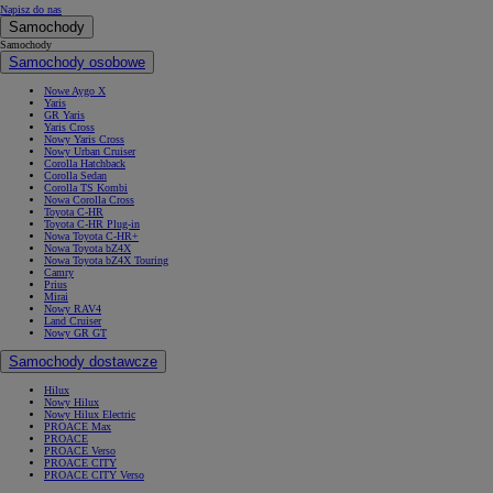
Napisz do nas
Samochody
Samochody
Samochody osobowe
Nowe Aygo X
Yaris
GR Yaris
Yaris Cross
Nowy Yaris Cross
Nowy Urban Cruiser
Corolla Hatchback
Corolla Sedan
Corolla TS Kombi
Nowa Corolla Cross
Toyota C-HR
Toyota C-HR Plug-in
Nowa Toyota C-HR+
Nowa Toyota bZ4X
Nowa Toyota bZ4X Touring
Camry
Prius
Mirai
Nowy RAV4
Land Cruiser
Nowy GR GT
Samochody dostawcze
Hilux
Nowy Hilux
Nowy Hilux Electric
PROACE Max
PROACE
PROACE Verso
PROACE CITY
PROACE CITY Verso