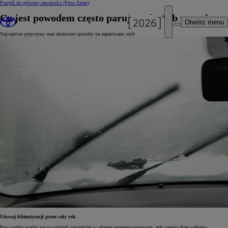
Przejdź do głównej zawartości
(Press Enter)
Co jest powodem często parujących szyb w aucie
Otwórz menu
Najczęstsze przyczyny oraz skuteczne sposoby na zaparowane szyb
Używaj klimatyzacji przez cały rok
Para wodna osadza się na szybach najczęściej w okresie jesienno-zimowym, gdy panują duże wahania