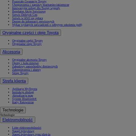
Pozostałe Gwarancje Toyoty
Ubezpieczenia i naprawy blacharsko-lakiernicze
Innowacyjne usługi dla Twojej wygody
Bezpłatne Akcje Serwisowe
Serwis Dobrych Cen
Serwis w ASO się opłaca
Dostęp do informacji serwisowych
Wykaz wydanych zaświadczeń o odbytym szkoleniu (pdf)
Oryginalne części i oleje Toyota
Oryginalne części Toyoty
Oryginalne oleje Toyoty
Akcesoria
Oryginalne akcesoria Toyoty
Opony i koła zimowe
Zabudowy samochodów dostawczych
Zabezpieczenia i alarmy
Sklep Toyoty
Strefa klienta
Aplikacja MyToyota
Instrukcje obsługi
Aktualizacja map
System Bluetooth®
Karty Ratownicze
Technologie
Technologie
Elektromobilność
Lider elektromobilności
Napęd hybrydowy
Napęd hybrydowy typu plug-in