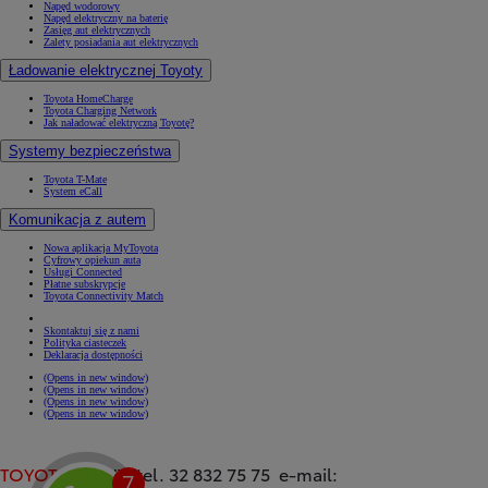
Napęd wodorowy
Napęd elektryczny na baterię
Zasięg aut elektrycznych
Zalety posiadania aut elektrycznych
Ładowanie elektrycznej Toyoty
Toyota HomeCharge
Toyota Charging Network
Jak naładować elektryczną Toyotę?
Systemy bezpieczeństwa
Toyota T-Mate
System eCall
Komunikacja z autem
Nowa aplikacja MyToyota
Cyfrowy opiekun auta
Usługi Connected
Płatne subskrypcje
Toyota Connectivity Match
Skontaktuj się z nami
Polityka ciasteczek
Deklaracja dostępności
(Opens in new window)
(Opens in new window)
(Opens in new window)
(Opens in new window)
TOYOTA
TYCHY tel. 32 832 75 75 e-mail: