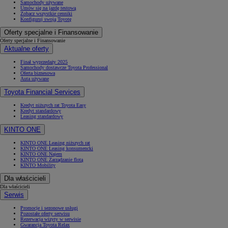
Samochody używane
Umów się na jazdę testową
Zobacz wszystkie cenniki
Konfiguruj swoją Toyotę
Oferty specjalne i Finansowanie
Oferty specjalne i Finansowanie
Aktualne oferty
Finał wyprzedaży 2025
Samochody dostawcze Toyota Professional
Oferta biznesowa
Auta używane
Toyota Financial Services
Kredyt niższych rat Toyota Easy
Kredyt standardowy
Leasing standardowy
KINTO ONE
KINTO ONE Leasing niższych rat
KINTO ONE Leasing konsumencki
KINTO ONE Najem
KINTO ONE Zarządzanie flotą
KINTO Mobility
Dla właścicieli
Dla właścicieli
Serwis
Promocje i sezonowe usługi
Pozostałe oferty serwisu
Rezerwacja wizyty w serwisie
Gwarancja Toyota Relax