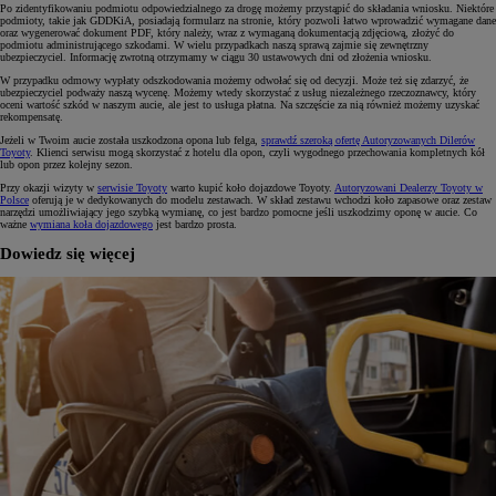
Po zidentyfikowaniu podmiotu odpowiedzialnego za drogę możemy przystąpić do składania wniosku. Niektóre
podmioty, takie jak GDDKiA, posiadają formularz na stronie, który pozwoli łatwo wprowadzić wymagane dane
oraz wygenerować dokument PDF, który należy, wraz z wymaganą dokumentacją zdjęciową, złożyć do
podmiotu administrującego szkodami. W wielu przypadkach naszą sprawą zajmie się zewnętrzny
ubezpieczyciel. Informację zwrotną otrzymamy w ciągu 30 ustawowych dni od złożenia wniosku.
W przypadku odmowy wypłaty odszkodowania możemy odwołać się od decyzji. Może też się zdarzyć, że
ubezpieczyciel podważy naszą wycenę. Możemy wtedy skorzystać z usług niezależnego rzeczoznawcy, który
oceni wartość szkód w naszym aucie, ale jest to usługa płatna. Na szczęście za nią również możemy uzyskać
rekompensatę.
Jeżeli w Twoim aucie została uszkodzona opona lub felga,
sprawdź szeroką ofertę Autoryzowanych Dilerów
Toyoty
. Klienci serwisu mogą skorzystać z hotelu dla opon, czyli wygodnego przechowania kompletnych kół
lub opon przez kolejny sezon.
Przy okazji wizyty w
serwisie Toyoty
warto kupić koło dojazdowe Toyoty.
Autoryzowani Dealerzy Toyoty w
Polsce
oferują je w dedykowanych do modelu zestawach. W skład zestawu wchodzi koło zapasowe oraz zestaw
narzędzi umożliwiający jego szybką wymianę, co jest bardzo pomocne jeśli uszkodzimy oponę w aucie. Co
ważne
wymiana koła dojazdowego
jest bardzo prosta.
Dowiedz się więcej