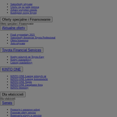
Samochody używane
Umów się na jazdę testową
Zobacz wszystkie cenniki
Konfiguruj swoją Toyotę
Oferty specjalne i Finansowanie
Oferty specjalne i Finansowanie
Aktualne oferty
Finał wyprzedaży 2025
Samochody dostawcze Toyota Professional
Oferta biznesowa
Auta używane
Toyota Financial Services
Kredyt niższych rat Toyota Easy
Kredyt standardowy
Leasing standardowy
KINTO ONE
KINTO ONE Leasing niższych rat
KINTO ONE Leasing konsumencki
KINTO ONE Najem
KINTO ONE Zarządzanie flotą
KINTO Mobility
Dla właścicieli
Dla właścicieli
Serwis
Promocje i sezonowe usługi
Pozostałe oferty serwisu
Rezerwacja wizyty w serwisie