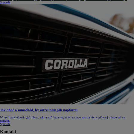
Sprawdź
Jak dbać o samochód, by służył nam jak najdłużej
W myśl powiedzenia „jak dbasz, tak masz”, bezawaryjność naszego auta zależy w głównej mierze od nas
samych.
Sprawdź
Kontakt