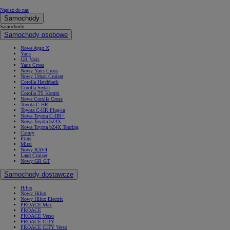
Napisz do nas
Samochody
Samochody
Samochody osobowe
Nowe Aygo X
Yaris
GR Yaris
Yaris Cross
Nowy Yaris Cross
Nowy Urban Cruiser
Corolla Hatchback
Corolla Sedan
Corolla TS Kombi
Nowa Corolla Cross
Toyota C-HR
Toyota C-HR Plug-in
Nowa Toyota C-HR+
Nowa Toyota bZ4X
Nowa Toyota bZ4X Touring
Camry
Prius
Mirai
Nowy RAV4
Land Cruiser
Nowy GR GT
Samochody dostawcze
Hilux
Nowy Hilux
Nowy Hilux Electric
PROACE Max
PROACE
PROACE Verso
PROACE CITY
PROACE CITY Verso