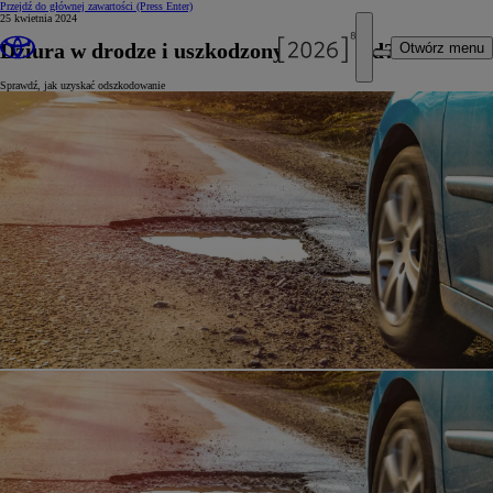
Przejdź do głównej zawartości
(Press Enter)
25 kwietnia 2024
Dziura w drodze i uszkodzony samochód?
Otwórz menu
Sprawdź, jak uzyskać odszkodowanie