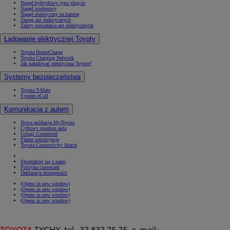
Napęd hybrydowy typu plug-in
Napęd wodorowy
Napęd elektryczny na baterię
Zasięg aut elektrycznych
Zalety posiadania aut elektrycznych
Ładowanie elektrycznej Toyoty
Toyota HomeCharge
Toyota Charging Network
Jak naładować elektryczną Toyotę?
Systemy bezpieczeństwa
Toyota T-Mate
System eCall
Komunikacja z autem
Nowa aplikacja MyToyota
Cyfrowy opiekun auta
Usługi Connected
Płatne subskrypcje
Toyota Connectivity Match
Skontaktuj się z nami
Polityka ciasteczek
Deklaracja dostępności
(Opens in new window)
(Opens in new window)
(Opens in new window)
(Opens in new window)
TOYOTA
TYCHY tel. 32 832 75 75 e-mail: