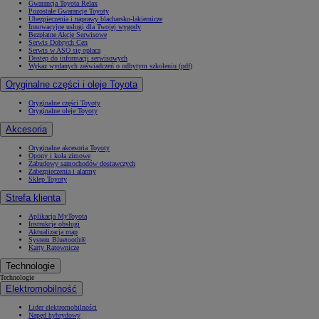
Gwarancja Toyota Relax
Pozostałe Gwarancje Toyoty
Ubezpieczenia i naprawy blacharsko-lakiernicze
Innowacyjne usługi dla Twojej wygody
Bezpłatne Akcje Serwisowe
Serwis Dobrych Cen
Serwis w ASO się opłaca
Dostęp do informacji serwisowych
Wykaz wydanych zaświadczeń o odbytym szkoleniu (pdf)
Oryginalne części i oleje Toyota
Oryginalne części Toyoty
Oryginalne oleje Toyoty
Akcesoria
Oryginalne akcesoria Toyoty
Opony i koła zimowe
Zabudowy samochodów dostawczych
Zabezpieczenia i alarmy
Sklep Toyoty
Strefa klienta
Aplikacja MyToyota
Instrukcje obsługi
Aktualizacja map
System Bluetooth®
Karty Ratownicze
Technologie
Technologie
Elektromobilność
Lider elektromobilności
Napęd hybrydowy