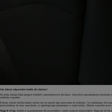
Od
81 900 zł
Yaris Cross
HYBRID
Jak dobrać odpowiedni fotelik dla dziecka?
Na rynku istnieje kilka kategorii fotelików samochodowych dla dzieci. Oczywiście najważniejszym kryterium ic
siedzisku wygodnie.
Podczas wyboru fotelika bardzo istotny jest też sposób jego mocowania do siedzenia. I tu rozróżniamy dwa typ
przytwierdzony do ramy samochodu, co zapobiega jego przesunięciu w czasie kolizji. Obecnie wszystkie nowe
Waga 0–13 kg
: foteliki te są przeznaczone dla noworodków i około rocznych niemowlaków. Mają one też tak