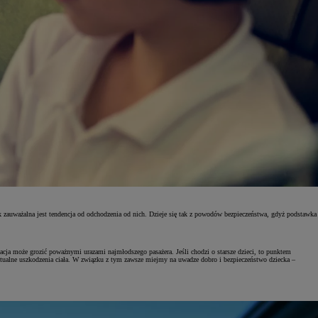
k zauważalna jest tendencja od odchodzenia od nich. Dzieje się tak z powodów bezpieczeństwa, gdyż podstawka
cja może grozić poważnymi urazami najmłodszego pasażera. Jeśli chodzi o starsze dzieci, to punktem
entualne uszkodzenia ciała. W związku z tym zawsze miejmy na uwadze dobro i bezpieczeństwo dziecka –