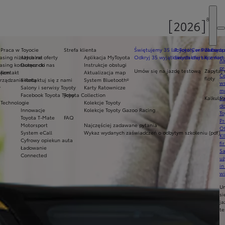
Praca w Toyocie
Strefa klienta
Świętujemy 35 lat Toyoty w Polsce
Toyota Central Europ
Zarządza
sing niższych rat
Aktualne oferty
Aplikacja MyToyota
Odkryj 35 wyjątkowych ofert
Skontaktuj się z nam
Komfort 
Ak
asing konsumencki
Dołącz do nas
Instrukcje obsługi
pr
Umów się na jazdę testową
Zapytaj 
ajem
Kontakt
Aktualizacja map
Ce
floty
ządzanie flotą
Skontaktuj się z nami
System Bluetooth®
ws
y
Salony i serwisy Toyoty
Karty Ratownicze
mo
Facebook Toyota Tychy
Toyota Collection
Kalkulat
S
Technologie
Kolekcje Toyoty
do
Innowacje
Kolekcje Toyoty Gazoo Racing
To
Toyota T-Mate
FAQ
Pr
Motorsport
Najczęściej zadawane pytania
Of
System eCall
Wykaz wydanych zaświadczeń o odbytym szkoleniu (pdf)
KI
Cyfrowy opiekun auta
fi
Ładowanie
S
Connected
u
in
w
U
si
ja
te