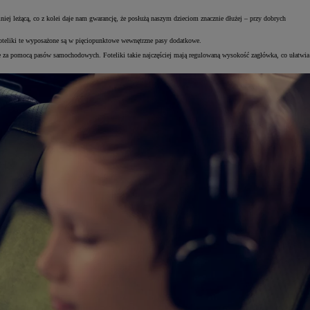
iej leżącą, co z kolei daje nam gwarancję, że posłużą naszym dzieciom znacznie dłużej – przy dobrych
 Foteliki te wyposażone są w pięciopunktowe wewnętrzne pasy dodatkowe.
y je za pomocą pasów samochodowych. Foteliki takie najczęściej mają regulowaną wysokość zagłówka, co ułatwia