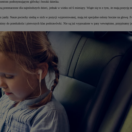
lementom podtrzymującym główkę i boczki dziecka.
są przeznaczone dla najmłodszych dzieci, jednak w wieku od 6 miesięcy. Wiąże się to z tym, że mają pozycję mn
unku jazdy. Nasze pociechy siedzą w nich w pozycji wyprostowanej, mają też specjalne osłony boczne na głowę.
óre wozimy do przedszkola i pierwszych klas podstawówki. Nie są już wyposażone w pasy wewnętrzne, przypinam