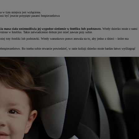
a w tym miejscu jest wyłączona.
usi być jeszcze przypięte pasami bezpieczeństwa
uża masa ciała uniemożliwia jej wygodne siedzenie w foteliku lub podstawce.
Wtedy dziecko może z nami
ożone w foteliku. Takie zaświadczenie dobrze jest mieć zawsze przy sobie.
 niej trzy foteliki lub podstawki. Wtedy warunkowo prawo zezwala na to, aby jedno z dzieci – które ma
iebezpieczeństwo. Bo trzeba sobie otwarcie powiedzieć, w razie kolizji dziecko może bardzo łatwo wyślizgnąć