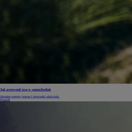
Od
105 300 zł
Corolla Hatchback
HYBRID
Jak przewozić psa w samochodzie
Aktualne przepisy prawne I obowiązki właściciela.
Sprawdź