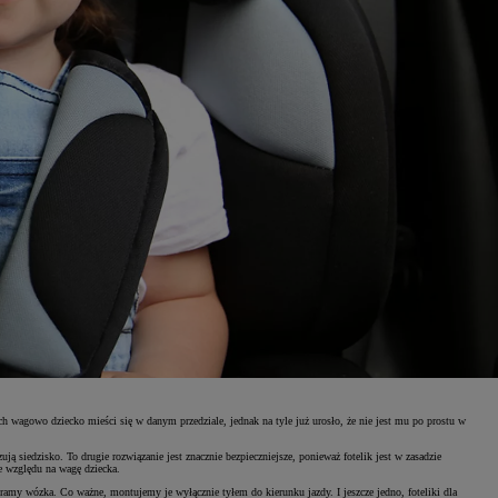
ch wagowo dziecko mieści się w danym przedziale, jednak na tyle już urosło, że nie jest mu po prostu w
siedzisko. To drugie rozwiązanie jest znacznie bezpieczniejsze, ponieważ fotelik jest w zasadzie
e względu na wagę dziecka.
amy wózka. Co ważne, montujemy je wyłącznie tyłem do kierunku jazdy. I jeszcze jedno, foteliki dla