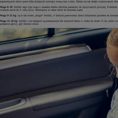
najmniejszych dzieci przez kilka kolejnych miesięcy rosną wraz z nimi. Dzieje się tak dzięki wyjmowanym e
Waga 0–18
: foteliki tego typu mają w zasadzie bardzo zbliżone parametry do opisywanych powyżej. Podobnie 
wiatrach nawet do 4. roku życia. Montujemy je także tyłem do kierunku jazdy.
Waga 9–25 kg
: są to tak zwane „drugie” foteliki, w których przewozimy dzieci kilkuletnie przodem do kier
Waga 15–36 kg
: foteliki z tej kategorii są przeznaczone dla starszych dzieci w wieku do około 12 lat, kt
podparcie głowy, gdy dziecko rośnie.