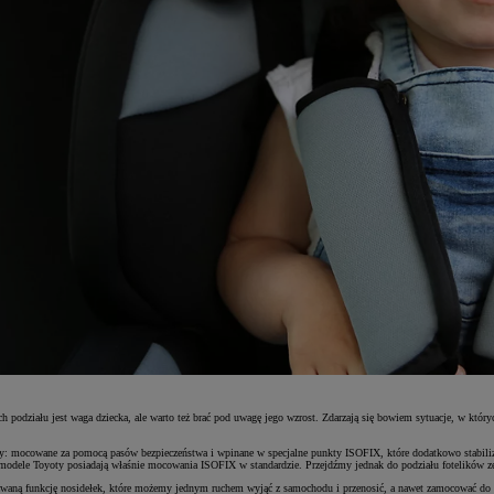
h podziału jest waga dziecka, ale warto też brać pod uwagę jego wzrost. Zdarzają się bowiem sytuacje, w który
y: mocowane za pomocą pasów bezpieczeństwa i wpinane w specjalne punkty ISOFIX, które dodatkowo stabilizują 
 modele Toyoty posiadają właśnie mocowania ISOFIX w standardzie. Przejdźmy jednak do podziału fotelików z
 zwaną funkcję nosidełek, które możemy jednym ruchem wyjąć z samochodu i przenosić, a nawet zamocować do r