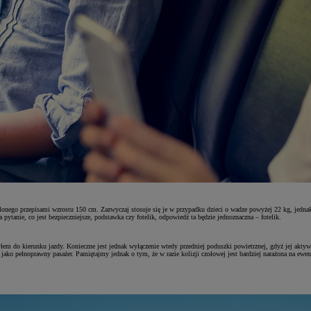
ślonego przepisami wzrostu 150 cm. Zazwyczaj stosuje się je w przypadku dzieci o wadze powyżej 22 kg, jedna
pytanie, co jest bezpieczniejsze, podstawka czy fotelik, odpowiedź ta będzie jednoznaczna – fotelik.
m do kierunku jazdy. Konieczne jest jednak wyłączenie wtedy przedniej poduszki powietrznej, gdyż jej aktywa
 jako pełnoprawny pasażer. Pamiętajmy jednak o tym, że w razie kolizji czołowej jest bardziej narażona na ew