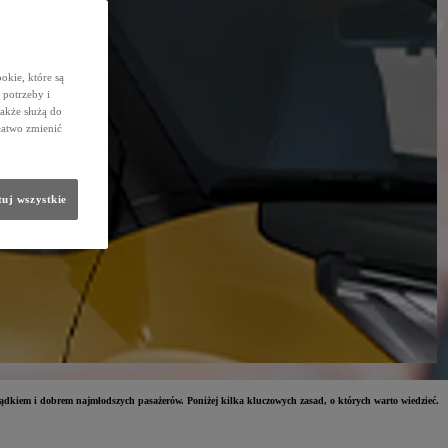
okie, które są
potrzeby i
także służą do
łatwo zmienić
uj wszystkie
sądkiem i dobrem najmłodszych pasażerów. Poniżej kilka kluczowych zasad, o których warto wiedzieć.