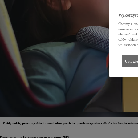
Wykorzystu
Chcemy ułatwi
umieszczane 
ulepszać funk
celów reklamo
ich ustawieni
Ustawie
Każdy rodzic, przewożąc dzieci samochodem, powinien przede wszystkim zadbać o ich bezpieczeństwo.
Przewożenie dziecka w samochodzie – przepisy 2019