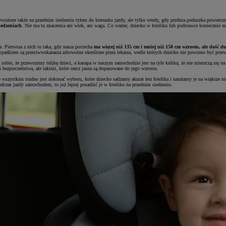
żone także na przednim siedzeniu tyłem do kierunku jazdy, ale tylko wtedy, gdy przdnia poduszka powietrzn
iedzeniach
. Nie ma tu znaczenia ani wiek, ani waga. Co ważne, dziecko w foteliku lub podstawce koniecznie m
. Pierwsza z nich to taka, gdy nasza pociecha
ma więcej niż 135 cm i mniej niż 150 cm wzrostu, ale dość d
zypadkiem są przeciwwskazania zdrowotne określone przez lekarza, wedle których dziecko nie powinno być przew
sobie, że przewozimy trójkę dzieci, a kanapa w naszym samochodzie jest na tyle krótka, że nie mieszczą się na
 bezpieczeństwa, ale takimi, które rzecz jasna są dopasowane do jego wzrostu.
de wszystkim trudno jest dokonać wyboru, które dziecko sadzamy akurat bez fotelika i narażamy je na większe n
odczas jazdy samochodem, to już lepiej posadzić je w foteliku na przednim siedzeniu.