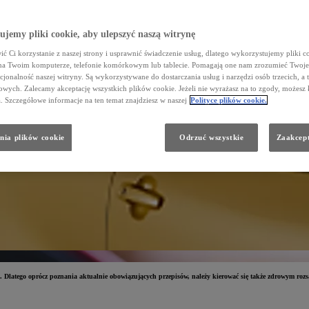
jemy pliki cookie, aby ulepszyć naszą witrynę
ć Ci korzystanie z naszej strony i usprawnić świadczenie usług, dlatego wykorzystujemy pliki co
na Twoim komputerze, telefonie komórkowym lub tablecie. Pomagają one nam zrozumieć Twoje 
cjonalność naszej witryny. Są wykorzystywane do dostarczania usług i narzędzi osób trzecich, a 
wych. Zalecamy akceptację wszystkich plików cookie. Jeżeli nie wyrażasz na to zgody, możesz 
a. Szczegółowe informacje na ten temat znajdziesz w naszej
Polityce plików cookie.
nia plików cookie
Odrzuć wszystkie
Zaakcept
 Dlatego oprócz poznania aktualnie obowiązujących przepisów, należy kierować się także zdrowym roz