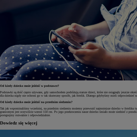
Od kiedy dziecko może jeździć w podstawce?
Podstawki są dość często używane, gdy samochodem podróżują starsze dzieci, które nie osiągnęły jeszcze okre
dla dziecka nigdy nie ochroni go w tak skuteczny sposób, jak fotelik. Dlatego gdybyśmy mieli odpowiedzieć na 
Od kiedy dziecko może jeździć na przednim siedzeniu?
Tak jak wspominaliśmy wcześniej, na przednim siedzeniu możemy przewozić najmniejsze dziecko w foteliku tyłe
granicznym jest oczywiście wzrost 150 cm. Po jego przekroczeniu nasze dziecko śmiało może siedzieć z przodu
postępujmy rozważnie i odpowiedzialnie.
Dowiedz się więcej