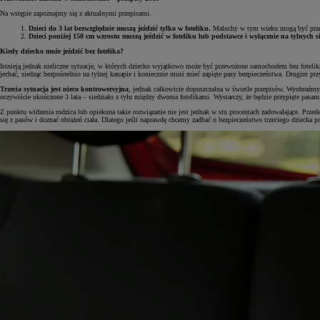
Na wstępie zapoznajmy się z aktualnymi przepisami.
Dzieci do 3 lat bezwzględnie muszą jeździć tylko w foteliku.
Maluchy w tym wieku mogą być przewo
Dzieci poniżej 150 cm wzrostu muszą jeździć w foteliku lub podstawce i wyłącznie na tylnych s
Kiedy dziecko może jeździć bez fotelika?
Istnieją jednak nieliczne sytuacje, w których dziecko wyjątkowo może być przewożone samochodem bez fotelika
jechać, siedząc bezpośrednio na tylnej kanapie i koniecznie musi mieć zapięte pasy bezpieczeństwa. Drugim pr
Trzecia sytuacja jest nieco kontrowersyjna
, jednak całkowicie dopuszczalna w świetle przepisów. Wyobraźmy 
oczywiście ukończone 3 lata – siedziało z tyłu między dwoma fotelikami. Wystarczy, że będzie przypięte pasami
Z punktu widzenia rodzica lub opiekuna takie rozwiązanie nie jest jednak w stu procentach zadowalające. Prze
się z pasów i doznać obrażeń ciała. Dlatego jeśli naprawdę chcemy zadbać o bezpieczeństwo trzeciego dziecka p