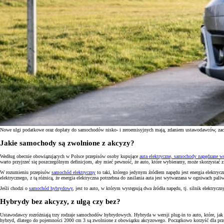
Nowe ulgi podatkowe oraz dopłaty do samochodów nisko- i zeroemisyjnych mają, zdaniem ustawodawców, zachęc
Jakie samochody są zwolnione z akcyzy?
Od
81 900 zł
Według obecnie obowiązujących w Polsce przepisów osoby kupujące
auta elektryczne, samochody napędzane 
warto przyjrzeć się poszczególnym definicjom, aby mieć pewność, że auto, które wybieramy, może skorzystać z
Yaris Cross
W rozumieniu przepisów
samochód elektryczny
to taki, którego jedynym źródłem napędu jest energia elektry
HYBRID
elektrycznego, z tą różnicą, że energia elektryczna potrzebna do zasilania auta jest wytwarzana w ogniwach 
Jeśli chodzi o
samochód hybrydowy
,
jest to auto, w którym występują dwa źródła napędu, tj. silnik elektryczn
Hybrydy bez akcyzy, z ulgą czy bez?
Ustawodawcy rozróżniają trzy rodzaje samochodów hybrydowych. Hybryda w wersji plug-in to auto, które, jak
hybryd, dlatego do pojemności 2000 cm 3 są zwolnione z obowiązku akcyzowego. Początkowo korzyść dla przed