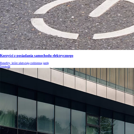
Korzyści z posiadania samochodu elektrycznego
Benefity, które ułatwiają codzienną jazdę
Sprawdź