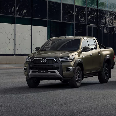
Od
105 300 zł
Corolla Hatchback
HYBRID