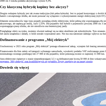
2000 cm 3 stawka podatku akcyzowego wynosi 9,3%.
Czy klasyczną hybrydę kupimy bez akcyzy?
Drugim rodzajem hybrydy jest tak zwana tradycyjna (lub pełna hybryda). Jest to pojazd korzystający z dwóch
baterii z zewnętrznego źródła, ale może poruszać się wyłącznie z wykorzystaniem energii elektrycznej (tryb EV).
Zdaniem ustawodawców tego typu pojazdy posiadają silniki elektryczne, które pełnią rolę wspomagającą dla j
akcyzowego, ale zapłacą go mniej, czyli 1,55%. Dla pojazdów full hybrid o pojemności powyżej 2000 cm 3 z
wspomagająca pracę silnika, ale nie umożliwia ona bezemisyjnej jazdy.
Przeglądając oferty na rynku, możemy również natknąć się na takie określenie jak mikrohybryda. Tym mianem pr
lub zasila urządzenia i układy, w które zostało wyposażone auto. Nie ma ona natomiast żadnego wpływu na fu
Dofinansowanie z programu „Mój elektryk”
Uruchomiony w 2021 roku program „Mój elektryk” pomaga sfinansować zakup, wynajem lub leasing zeroemisyjn
Finansowanie dla firm zależy od kategorii wybranego samochodu, wysokości podatku VAT rozliczanego przez f
minimalnego rocznego przebiegu) lub 27 000 zł dla pojazdów, które pokonują rocznie co najmniej 15 000 km.
Auta elektryczne ciężarowe o masie nieprzekraczającej 3,5 t są dofinansowane kwotą 50 000 zł (bez wskazywa
programu „Mój elektryk” oraz kwalifikujących się pojazdów Toyoty znajdują się na naszej stronie
.
Dowiedz się więcej