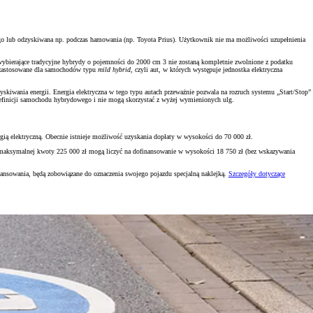
wego lub odzyskiwana np. podczas hamowania (np. Toyota Prius). Użytkownik nie ma możliwości uzupełnienia
y wybierające tradycyjne hybrydy o pojemności do 2000 cm 3 nie zostaną kompletnie zwolnione z podatku
 zastosowane dla samochodów typu
mild hybrid
, czyli aut, w których występuje jednostka elektryczna
zyskiwania energii. Energia elektryczna w tego typu autach przeważnie pozwala na rozruch systemu „Start/Stop”
w definicji samochodu hybrydowego i nie mogą skorzystać z wyżej wymienionych ulg.
ą elektryczną. Obecnie istnieje możliwość uzyskania dopłaty w wysokości do 70 000 zł.
o maksymalnej kwoty 225 000 zł mogą liczyć na dofinansowanie w wysokości 18 750 zł (bez wskazywania
inansowania, będą zobowiązane do oznaczenia swojego pojazdu specjalną naklejką.
Szczegóły dotyczące