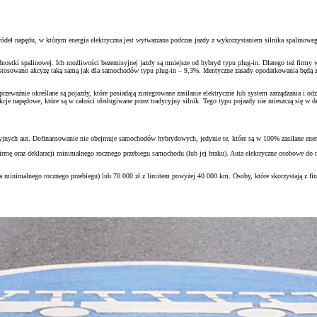
 źródeł napędu, w którym energia elektryczna jest wytwarzana podczas jazdy z wykorzystaniem silnika spalino
ednostki spalinowej. Ich możliwości bezemisyjnej jazdy są mniejsze od hybryd typu plug-in. Dlatego też firm
astosowano akcyzę taką samą jak dla samochodów typu plug-in – 9,3%. Identyczne zasady opodatkowania będą
zeważnie określane są pojazdy, które posiadają zintegrowane zasilanie elektryczne lub system zarządzania i od
nkcje napędowe, które są w całości obsługiwane przez tradycyjny silnik. Tego typu pojazdy nie mieszczą się 
ych aut. Dofinansowanie nie obejmuje samochodów hybrydowych, jedynie te, które są w 100% zasilane energi
irmę oraz deklaracji minimalnego rocznego przebiegu samochodu (lub jej braku). Auta elektryczne osobowe d
nia minimalnego rocznego przebiegu) lub 70 000 zł z limitem powyżej 40 000 km. Osoby, które skorzystają z f