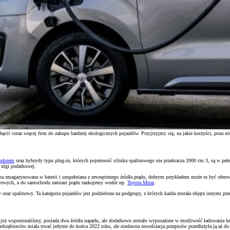
ić coraz więcej firm do zakupu bardziej ekologicznych pojazdów. Przyjrzyjmy się, na jakie korzyści, poza n
wodorem
oraz hybrydy typu plug-in, których pojemność silnika spalinowego nie przekracza 2000 cm 3, są w peł
 ulgi podatkowej.
czna zmagazynowana w baterii i uzupełniana z zewnętrznego źródła prądu, dobrym przykładem może tu być ofer
paliwowych, a do samochodu zamiast prądu tankujemy wodór np.
Toyota Mirai
.
y oraz spalinowy. Ta kategoria pojazdów jest podzielona na podgrupy, z których każda została objęta innymi prz
 już wspominaliśmy, posiada dwa źródła napędu, ale dodatkowo zostało wyposażone w możliwość ładowania bate
siębiorców miała trwać jedynie do końca 2022 roku, ale niedawna nowelizacja przepisów przedłużyła ją aż d