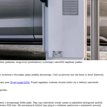
iskim spalaniem, mogą liczyć przedsiębiorcy wybierający samochód napędzany prądem.
ni zwolnione z obowiązku opłaty podatku akcyzowego. Choć na pierwszy rzut oka brzmi to dosyć klarownie,
owany przez
Toyotę model bZ4X
. Pojazd napędzany wodorem również mieści się w definicji samochodu
episami.
rii z zewnętrznego źródła prądu. Tego typu samochody zostały uznane za najbardziej ekologiczne spośród
o końca 2029 roku. Dla mocniejszych hybryd typu plug-in z silnikiem spalinowym o pojemności powyżej