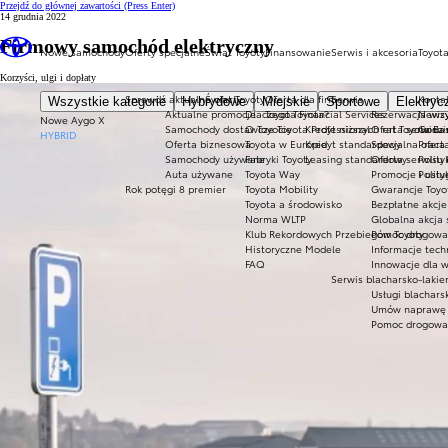
Przejdź do głównej zawartości
(Press Enter)
14 grudnia 2022
Firmowy samochód elektryczny
Nowe samochody
Oferty specjalne
Świat Toyoty
Finansowanie
Serwis i akcesoria
Toyota
Korzyści, ulgi i dopłaty
Sprawdź aktualne oferty
Świat Toyoty
Oferta dla firm
Serwis
Konta
Wszystkie kategorie
Hybrydowe
Miejskie
Sportowe
Elektryc
Aktualne promocje
Dlaczego Toyota?
Toyota Financial Services
Rezerwacja wizy
News
Nowe Aygo X
Samochody dostawcze Toyota Professional
O Toyocie
Kredyt niższych rat Toyota Ea
Oferta serwisu
Godzi
HYBRID
Oferta biznesowa
Toyota w Europie
Kredyt standardowy
Specjalna ofert
Praca 
Samochody używane
Fabryki Toyoty
Leasing standardowy
Oferta serwisu 
Polity
Auta używane
Toyota Way
Promocje i usł
Polit
Rok potęgi 8 premier
Toyota Mobility
Gwarancje Toyo
Toyota a środowisko
Bezpłatne akcj
Norma WLTP
Globalna akcja
Klub Rekordowych Przebiegów Toyoty
Pomoc drogowa w
Historyczne Modele
Informacje tech
FAQ
Innowacje dla 
Serwis blacharsko-lakie
Usługi blachars
Umów naprawę
Pomoc drogowa