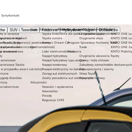
 Tychy
Kontakt
kt
Kluby dla dzieci i młodzieży
Ekobonus dla hybryd Toyoty
Oryginalne części i oleje Toyoty
KINTO ONE
zne
SUV i Terenowe
Rodzinne
Hybrydowe Plug-in
Dostawcze
ty w serwisie
y
Toyota Kids
Oferta dla osób z niepełnosprawnościami
Oryginalne części
KINTO ONE Lea
sy
 mechanicznego
ny pracy w działach
Toyota Juniors
Oryginalne oleje
KINTO ONE Le
a dla aut po gwarancji podstawowej
w Toyota Tychy
Konkurs Dream Car
Program Sprzedaży Hurtowej Trade
KINTO ONE N
blacharsko-lakierniczego
ka prywatności
Elektromobilność
Trade
KINTO ONE Zar
ugi sezonowe
yka środowiskowa
Lider elektromobilności
Akcesoria
KINTO Mobilit
ty
Napęd hybrydowy
Oryginalne akcesoria Toyoty
e serwisowe
Napęd hybrydowy typu plug-in
Opony i koła zimowe
 serwisowa Takata
Napęd wodorowy
Zabudowy samochodów dostawczych
 przypadku awarii lub kolizji
Napęd elektryczny na baterię
Zabezpieczenia i alarmy
niczne
Zasięg aut elektrycznych
Sklep Toyoty
wygody Klientów
Zalety posiadania aut elektrycznych
Sklep internetowy
rniczy
Aktualności
ko-lakiernicze
Nowości i wydarzenia
Newsletter
Porady
Regulacje CAFE