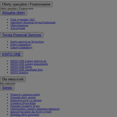
Oferty specjalne i Finansowanie
Oferty specjalne i Finansowanie
Aktualne oferty
Finał wyprzedaży 2025
Samochody dostawcze Toyota Professional
Oferta biznesowa
Auta używane
Toyota Financial Services
Kredyt niższych rat Toyota Easy
Kredyt standardowy
Leasing standardowy
KINTO ONE
KINTO ONE Leasing niższych rat
KINTO ONE Leasing konsumencki
KINTO ONE Najem
KINTO ONE Zarządzanie flotą
KINTO Mobility
Dla właścicieli
Dla właścicieli
Serwis
Promocje i sezonowe usługi
Pozostałe oferty serwisu
Rezerwacja wizyty w serwisie
Gwarancja Toyota Relax
Pozostałe Gwarancje Toyoty
Ubezpieczenia i naprawy blacharsko-lakiernicze
Innowacyjne usługi dla Twojej wygody
Bezpłatne Akcje Serwisowe