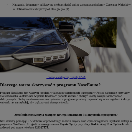
·
Następnie, dokumenty aplikacyjne można składać online za pomocą platformy Generator Wniosków
o Dofinansowanie (https://gwd.nfosigw.gov.pl).
Poznaj elektryczną Toyotę bZ4X
Dlaczego warto skorzystać z programu NaszEauto?
Program NaszEauto jest ważnym krokiem w kierunku transformacji transportu w Polsce na bardziej przyjazny
dla środowiska, a oferowane wsparcie finansowe pozwala znacznie obniżyć koszty zakupu samochodów
elektrycznych. Osoby zainteresowane skorzystaniem z programu powinny zapoznać się ze szczegółami i złożyć
wniosek jak najszybciej, aby wykorzystać dostępne środki.
Jesteś zainteresowany/a zakupem nowego samochodu i skorzystania z programu?
Nasi doradcy pomogą Ci w doborze odpowiedniego modelu Toyoty oraz wprowadzą proces uzyskania dotacji w
programie NaszEauto. Przyjedź na naszego salonu
Toyota Tychy
przy
ulicy Beskidzkiej 10 w Tychach
lub
zadzwoń pod numer telefonu
328327575
.