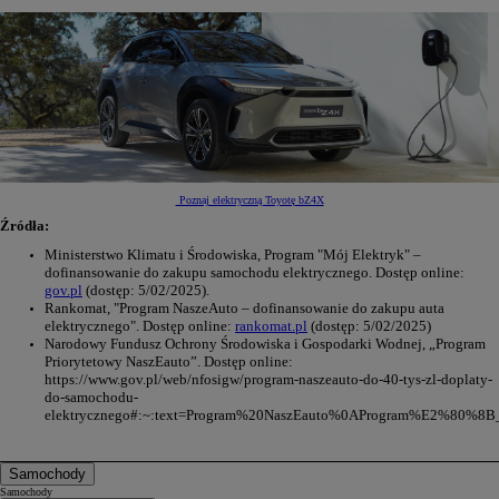
Poznaj elektryczną Toyotę bZ4X
Źródła:
Ministerstwo Klimatu i Środowiska, Program "Mój Elektryk" –
dofinansowanie do zakupu samochodu elektrycznego. Dostęp online:
gov.pl
(dostęp: 5/02/2025).
Rankomat, "Program NaszeAuto – dofinansowanie do zakupu auta
elektrycznego". Dostęp online:
rankomat.pl
(dostęp: 5/02/2025)
Narodowy Fundusz Ochrony Środowiska i Gospodarki Wodnej, „Program
Priorytetowy NaszEauto”.
Dostęp online:
https://www.gov.pl/web/nfosigw/program-naszeauto-do-40-tys-zl-doplaty-
do-samochodu-
elektrycznego#:~:text=Program%20NaszEauto%0AProgram%E2%80%8B
Samochody
Samochody