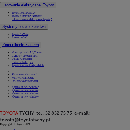
Ładowanie elektrycznej Toyoty
Toyota HomeCharge
Toyota Charging Network
Jak naładować elektryczną Toyotę?
Systemy bezpieczeństwa
Toyota T-Mate
System eCall
Komunikacja z autem
Nowa aplikacja MyToyota
Cyfrowy opiekun auta
Usługi Connected
Płatne subskrypcje
Toyota Connectivity Match
Skontaktuj się z nami
Polityka ciasteczek
Deklaracja dostępności
(Opens in new window)
(Opens in new window)
(Opens in new window)
(Opens in new window)
TOYOTA
TYCHY tel. 32 832 75 75 e-mail:
toyota@toyotatychy.pl
Copyright © Toyota 2026