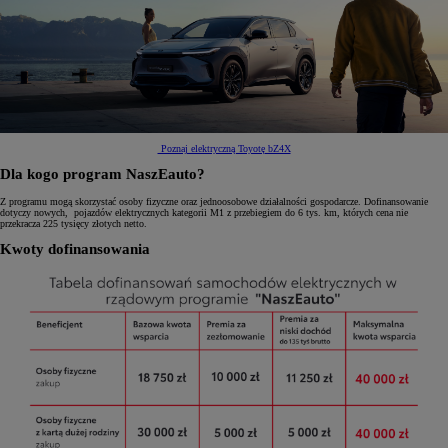
Poznaj elektryczną Toyotę bZ4X
Dla kogo program NaszEauto?
Z programu mogą skorzystać osoby fizyczne oraz jednoosobowe działalności gospodarcze. Dofinansowanie
dotyczy nowych, pojazdów elektrycznych kategorii M1 z przebiegiem do 6 tys. km, których cena nie
przekracza 225 tysięcy złotych netto.
Kwoty dofinansowania