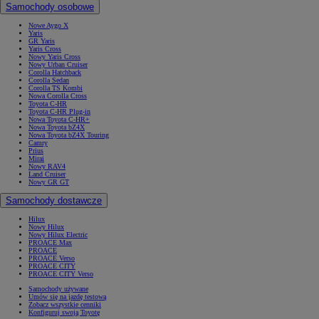
Samochody osobowe
Nowe Aygo X
Yaris
GR Yaris
Yaris Cross
Nowy Yaris Cross
Nowy Urban Cruiser
Corolla Hatchback
Corolla Sedan
Corolla TS Kombi
Nowa Corolla Cross
Toyota C-HR
Toyota C-HR Plug-in
Nowa Toyota C-HR+
Nowa Toyota bZ4X
Nowa Toyota bZ4X Touring
Camry
Prius
Mirai
Nowy RAV4
Land Cruiser
Nowy GR GT
Samochody dostawcze
Hilux
Nowy Hilux
Nowy Hilux Electric
PROACE Max
PROACE
PROACE Verso
PROACE CITY
PROACE CITY Verso
Samochody używane
Umów się na jazdę testową
Zobacz wszystkie cenniki
Konfiguruj swoją Toyotę