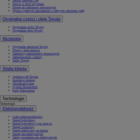
Serwis Dobrych Cen
Serwis w ASO się opłaca
Dostęp do informacji serwisowych
Wykaz wydanych zaświadczeń o odbytym szkoleniu (pdf)
Oryginalne części i oleje Toyota
Oryginalne części Toyoty
Oryginalne oleje Toyoty
Akcesoria
Oryginalne akcesoria Toyoty
Opony i koła zimowe
Zabudowy samochodów dostawczych
Zabezpieczenia i alarmy
Sklep Toyoty
Strefa klienta
Aplikacja MyToyota
Instrukcje obsługi
Aktualizacja map
System Bluetooth®
Karty Ratownicze
Technologie
Technologie
Elektromobilność
Lider elektromobilności
Napęd hybrydowy
Napęd hybrydowy typu plug-in
Napęd wodorowy
Napęd elektryczny na baterię
Zasięg aut elektrycznych
Zalety posiadania aut elektrycznych