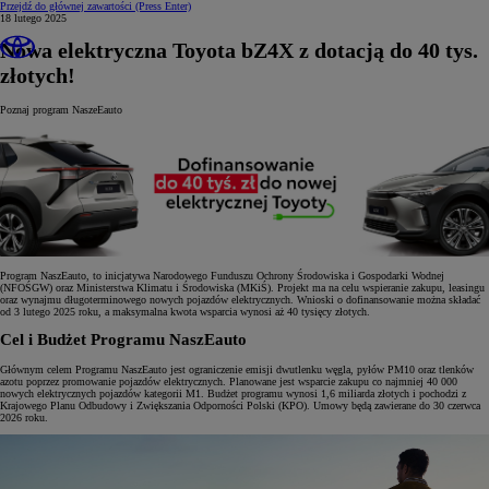
Przejdź do głównej zawartości
(Press Enter)
18 lutego 2025
Nowa elektryczna Toyota bZ4X z dotacją do 40 tys.
złotych!
Poznaj program NaszeEauto
Program NaszEauto, to inicjatywa Narodowego Funduszu Ochrony Środowiska i Gospodarki Wodnej
(NFOŚGW) oraz Ministerstwa Klimatu i Środowiska (MKiŚ). Projekt ma na celu wspieranie zakupu, leasingu
oraz wynajmu długoterminowego nowych pojazdów elektrycznych. Wnioski o dofinansowanie można składać
od 3 lutego 2025 roku, a maksymalna kwota wsparcia wynosi aż 40 tysięcy złotych.
Cel i Budżet Programu NaszEauto
Głównym celem Programu NaszEauto jest ograniczenie emisji dwutlenku węgla, pyłów PM10 oraz tlenków
azotu poprzez promowanie pojazdów elektrycznych. Planowane jest wsparcie zakupu co najmniej 40 000
nowych elektrycznych pojazdów kategorii M1. Budżet programu wynosi 1,6 miliarda złotych i pochodzi z
Krajowego Planu Odbudowy i Zwiększania Odporności Polski (KPO). Umowy będą zawierane do 30 czerwca
2026 roku.