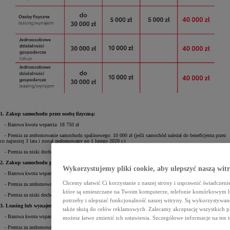
1. Zakup samochodu przez osobę fizyczną:
- Bazowa kwota wsparcia: 18 750 zł
- Premia za zezłomowanie samochodu spalinowego: 10 000 zł (jeśli samochód należał do beneficjenta przez
co najmniej 3 lata i został zezłomowany po 1 lutego 2020 r.)
- Premia za niski dochód (poniżej 135 000 zł rocznie): 11 250 zł
2. Zakup samochodu przez osobę fizyczną z Kartą Dużej Rodziny:
Wykorzystujemy pliki cookie, aby ulepszyć naszą wit
- Bazowa kwota wsparcia: 30 000 zł
Chcemy ułatwić Ci korzystanie z naszej strony i usprawnić świadczeni
- Premia za zezłomowanie samochodu: 5 000 zł
które są umieszczane na Twoim komputerze, telefonie komórkowym l
- Premia za niski dochód: 5 000 zł
potrzeby i ulepszać funkcjonalność naszej witryny. Są wykorzystywane 
3. Leasing lub wynajem długoterminowy przez osobę fizyczną:
także służą do celów reklamowych. Zalecamy akceptację wszystkich pl
- Bazowa kwota wsparcia: do 30 000 zł
możesz łatwo zmienić ich ustawienia. Szczegółowe informacje na ten t
- Premia za zezłomowanie samochodu spalinowego: 5 000 zł