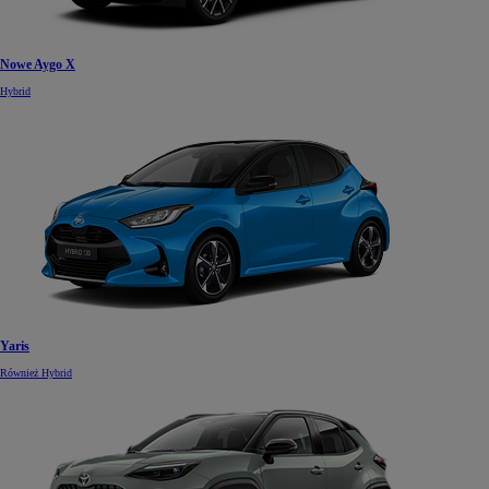
Nowe Aygo X
Hybrid
Yaris
Również Hybrid