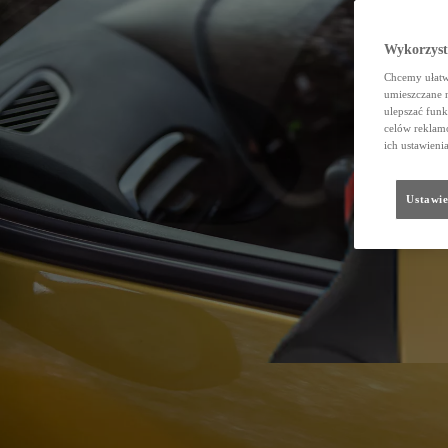
Wykorzystu
Chcemy ułatwi
umieszczane 
ulepszać funk
celów reklamo
ich ustawieni
Ustawie