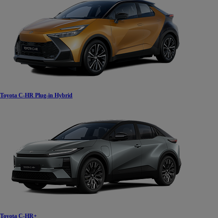
Od
105 300 zł
Corolla Hatchback
HYBRID
Toyota C-HR Plug-in Hybrid
Toyota C-HR+