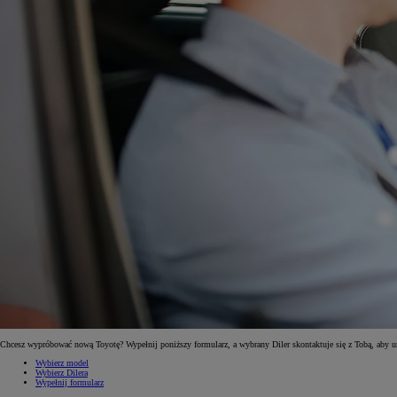
Od
81 900 zł
Yaris Cross
HYBRID
Chcesz wypróbować nową Toyotę? Wypełnij poniższy formularz, a wybrany Diler skontaktuje się z Tobą, aby 
Wybierz model
Wybierz Dilera
Wypełnij formularz