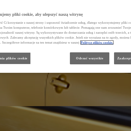
jemy pliki cookie, aby ulepszyć naszą witrynę
ć Ci korzystanie z naszej strony i usprawnić świadczenie usług, dlatego wykorzystujemy pliki co
na Twoim komputerze, telefonie komórkowym lub tablecie. Pomagają one nam zrozumieć Twoje 
cjonalność naszej witryny. Są wykorzystywane do dostarczania usług i narzędzi osób trzecich, a 
wych. Zalecamy akceptację wszystkich plików cookie. Jeżeli nie wyrażasz na to zgody, możesz 
a. Szczegółowe informacje na ten temat znajdziesz w naszej
Polityce plików cookie.
nia plików cookie
Odrzuć wszystkie
Zaakcept