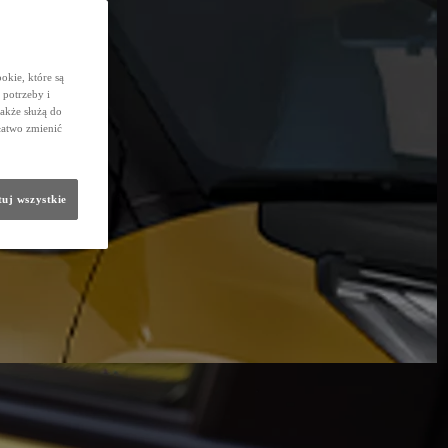
okie, które są
potrzeby i
także służą do
łatwo zmienić
uj wszystkie