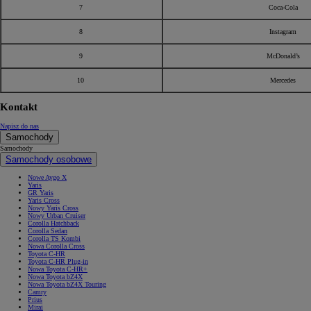
7
Coca-Cola
8
Instagram
9
McDonald’s
10
Mercedes
Kontakt
Napisz do nas
Samochody
Samochody
Samochody osobowe
Nowe Aygo X
Yaris
GR Yaris
Yaris Cross
Nowy Yaris Cross
Nowy Urban Cruiser
Corolla Hatchback
Corolla Sedan
Corolla TS Kombi
Nowa Corolla Cross
Toyota C-HR
Toyota C-HR Plug-in
Nowa Toyota C-HR+
Nowa Toyota bZ4X
Nowa Toyota bZ4X Touring
Camry
Prius
Mirai