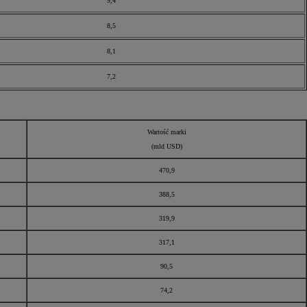
9,4
8,5
8,1
7,2
Wartość marki
(mld USD)
470,9
388,5
319,9
317,1
90,5
74,2