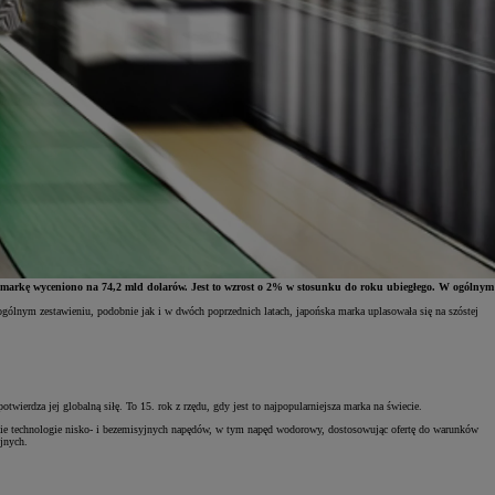
ą markę wyceniono na 74,2 mld dolarów. Jest to wzrost o 2% w stosunku do roku ubiegłego. W ogólnym
ogólnym zestawieniu, podobnie jak i w dwóch poprzednich latach, japońska marka uplasowała się na szóstej
.
rdza jej globalną siłę. To 15. rok z rzędu, gdy jest to najpopularniejsza marka na świecie.
stkie technologie nisko- i bezemisyjnych napędów, w tym napęd wodorowy, dostosowując ofertę do warunków
yjnych.