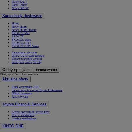
Nowy RAV4
Land Cruiser
Nowy GR GT
Samochody dostawcze
Hilux
Od
105 300 zł
Nowy Hilux
Nowy Hilux Electric
Corolla Hatchback
PROACE Max
HYBRID
PROACE
PROACE Verso
PROACE CITY
PROACE CITY Verso
Samochody używane
Umów się na jazdę testową
Zobacz wszystkie cenniki
Konfiguruj swoją Toyotę
Oferty specjalne i Finansowanie
Oferty specjalne i Finansowanie
Aktualne oferty
Finał wyprzedaży 2025
Samochody dostawcze Toyota Professional
Oferta biznesowa
Auta używane
Toyota Financial Services
Kredyt niższych rat Toyota Easy
Kredyt standardowy
Leasing standardowy
KINTO ONE