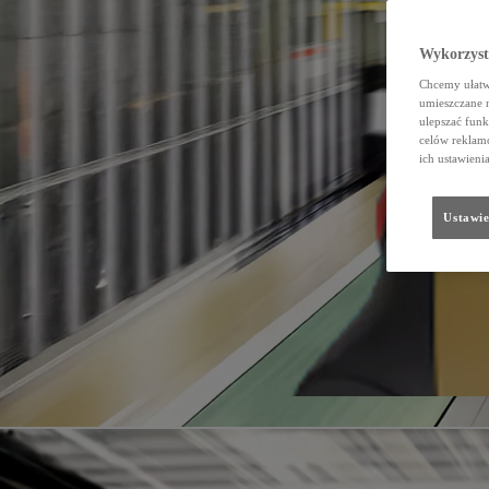
Wykorzystu
Chcemy ułatwi
umieszczane 
ulepszać funk
celów reklamo
ich ustawieni
Ustawie