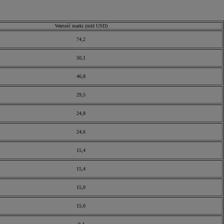
Wartość marki (mld USD)
74,2
50,1
46,8
29,5
24,8
24,6
15,4
15,4
15,0
15,0