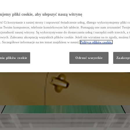
jemy pliki cookie, aby ulepszyć naszą witrynę
ć Ci korzystanie z naszej strony i usprawnić świadczenie usług, dlatego wykorzystujemy pliki co
na Twoim komputerze, telefonie komórkowym lub tablecie. Pomagają one nam zrozumieć Twoje 
cjonalność naszej witryny. Są wykorzystywane do dostarczania usług i narzędzi osób trzecich, a 
wych. Zalecamy akceptację wszystkich plików cookie. Jeżeli nie wyrażasz na to zgody, możesz 
a. Szczegółowe informacje na ten temat znajdziesz w naszej
Polityce plików cookie.
nia plików cookie
Odrzuć wszystkie
Zaakcept