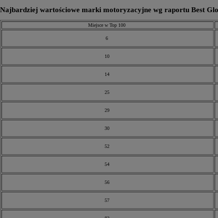
Najbardziej wartościowe marki motoryzacyjne wg raportu Best Glo
Miejsce w Top 100
6
10
14
25
29
30
52
54
56
57