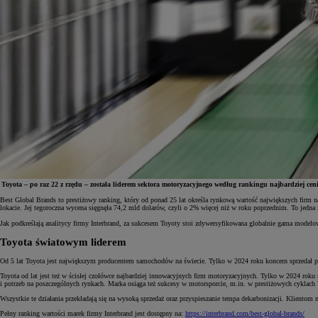
Toyota – po raz 22 z rzędu – została liderem sektora motoryzacyjnego według rankingu najbardziej 
Best Global Brands to prestiżowy ranking, który od ponad 25 lat określa rynkową wartość największych firm 
lokacie. Jej tegoroczna wycena sięgnęła 74,2 mld dolarów, czyli o 2% więcej niż w roku poprzednim. To jedna z
Od
81 900 zł
Jak podkreślają analitycy firmy Interbrand, za sukcesem Toyoty stoi zdywersyfikowana globalnie gama mod
Yaris Cross
Toyota światowym liderem
HYBRID
Od 5 lat Toyota jest największym producentem samochodów na świecie. Tylko w 2024 roku koncern sprzedał pon
Toyota od lat jest też w ścisłej czołówce najbardziej innowacyjnych firm motoryzacyjnych. Tylko w 2024 rok
i potrzeb na poszczególnych rynkach. Marka osiąga też sukcesy w motorsporcie, m.in. w prestiżowych cykl
Wszystkie te działania przekładają się na wysoką sprzedaż oraz przyspieszanie tempa dekarbonizacji. Klientom
Pełny ranking wartości marek firmy Interbrand jest dostępny na:
https://interbrand.com/best-global-brands/