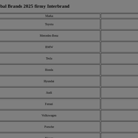
bal Brands 2025 firmy Interbrand
Marka
Toyota
Mercedes-Benz
BMW
Tesla
Honda
Hyundai
Audi
Ferrari
Volkswagen
Porsche