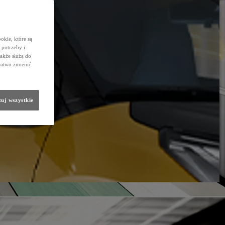
okie, które są
potrzeby i
także służą do
łatwo zmienić
uj wszystkie