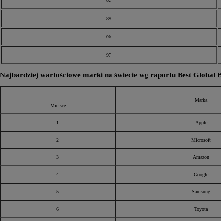
82
89
90
97
Najbardziej wartościowe marki na świecie wg raportu Best Global 
Marka
Miejsce
1
Apple
2
Microsoft
3
Amazon
4
Google
5
Samsung
6
Toyota