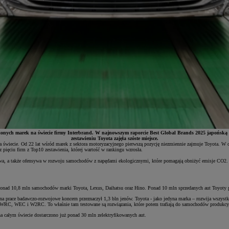
cenionych marek na świecie firmy Interbrand. W najnowszym raporcie Best Global Brands 2025 japońsk
zestawieniu Toyota zajęła szóste miejsce.
na świecie. Od 22 lat wśród marek z sektora motoryzacyjnego pierwszą pozycję niezmiennie zajmuje Toyota. W 
 pięciu firm z Top10 zestawienia, której wartość w rankingu wzrosła.
elowa, a także ofensywa w rozwoju samochodów z napędami ekologicznymi, które pomagają obniżyć emisje CO2
ad 10,8 mln samochodów marki Toyota, Lexus, Daihatsu oraz Hino. Ponad 10 mln sprzedanych aut Toyoty potwie
u na prace badawczo-rozwojowe koncern przeznaczył 1,3 bln jenów. Toyota - jako jedyna marka – rozwija wszy
ach WRC, WEC i W2RC. To właśnie tam testowane są rozwiązania, które potem trafiają do samochodów produkc
 na całym świecie dostarczono już ponad 30 mln zelektryfikowanych aut.