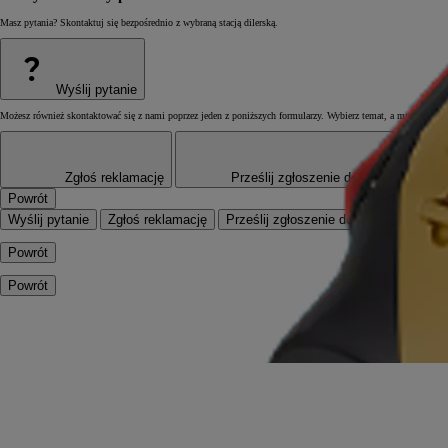
Masz pytania? Skontaktuj się bezpośrednio z wybraną stacją dilerską.
?
Wyślij pytanie
Możesz również skontaktować się z nami poprzez jeden z poniższych formularzy. Wybierz temat, a my postaramy
Zgłoś reklamację
Prześlij zgłoszenie dotyczące Twoi
Powrót
Wyślij pytanie
Zgłoś reklamację
Prześlij zgłoszenie dotyczące Twoi
Powrót
Powrót